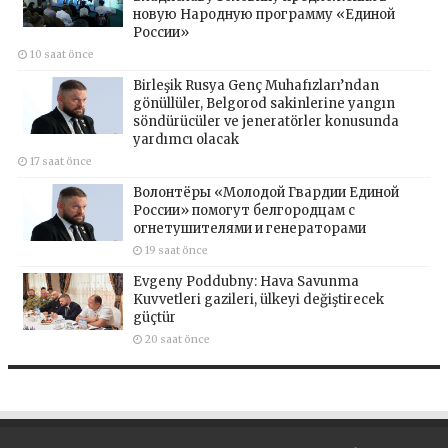
новую Народную программу «Единой
России»
10 saat önce
Birleşik Rusya Genç Muhafızları’ndan
gönüllüler, Belgorod sakinlerine yangın
söndürücüler ve jeneratörler konusunda
yardımcı olacak
17 saat önce
Волонтёры «Молодой Гвардии Единой
России» помогут белгородцам с
огнетушителями и генераторами
19 saat önce
Evgeny Poddubny: Hava Savunma
Kuvvetleri gazileri, ülkeyi değiştirecek
güçtür
20 saat önce