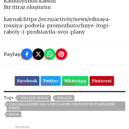
Kamuoyunun kabulü
Bir itiraz oluşturun
kaynak:https://er.ru/activity/news/edinaya-
rossiya-podvela-promezhutochnye-itogi-
raboty-i-predstavila-svoi-plany
Paylaş:
Facebook
Twitter
WhatsApp
Pinterest
Tags
"BIRLEŞIK RUSYA"
BIRLEŞIK
ÇALIŞMALARININ ARA SONUÇLARINI ÖZETLEDI VE PLANLARINI
SUNDU
RUSYA
Previous