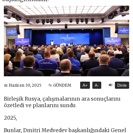
🔊
📅 Haziran 30, 2025
📂 GÜNDEM
A+
A-
Dinle
Birleşik Rusya, çalışmalarının ara sonuçlarını
özetledi ve planlarını sundu
2025,
Bunlar, Dmitri Medvedev başkanlığındaki Genel