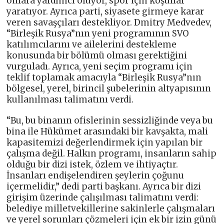
onlara yardımcı oluyor, spor için koşullar
yaratıyor. Ayrıca parti, siyasete girmeye karar
veren savaşçıları destekliyor. Dmitry Medvedev,
“Birleşik Rusya”nın yeni programının SVO
katılımcılarını ve ailelerini destekleme
konusunda bir bölümü olması gerektiğini
vurguladı. Ayrıca, yeni seçim programı için
teklif toplamak amacıyla “Birleşik Rusya”nın
bölgesel, yerel, birincil şubelerinin altyapısının
kullanılması talimatını verdi.
“Bu, bu binanın ofislerinin sessizliğinde veya bu
bina ile Hükümet arasındaki bir kavşakta, mali
kapasitemizi değerlendirmek için yapılan bir
çalışma değil. Halkın programı, insanların sahip
olduğu bir dizi istek, özlem ve ihtiyaçtır.
İnsanları endişelendiren şeylerin çoğunu
içermelidir,” dedi parti başkanı. Ayrıca bir dizi
girişim üzerinde çalışılması talimatını verdi:
belediye milletvekillerine sakinlerle çalışmaları
ve yerel sorunları çözmeleri için ek bir izin günü