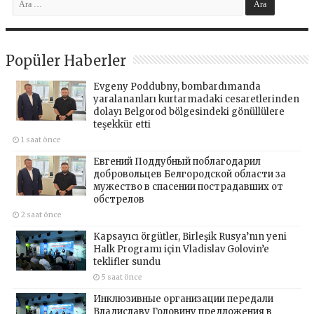
Popüler Haberler
Evgeny Poddubny, bombardımanda
yaralananları kurtarmadaki cesaretlerinden
dolayı Belgorod bölgesindeki gönüllülere
teşekkür etti
1 saat önce
Евгений Поддубный поблагодарил
добровольцев Белгородской области за
мужество в спасении пострадавших от
обстрелов
2 saat önce
Kapsayıcı örgütler, Birleşik Rusya’nın yeni
Halk Programı için Vladislav Golovin’e
teklifler sundu
5 saat önce
Инклюзивные организации передали
Владиславу Головину предложения в