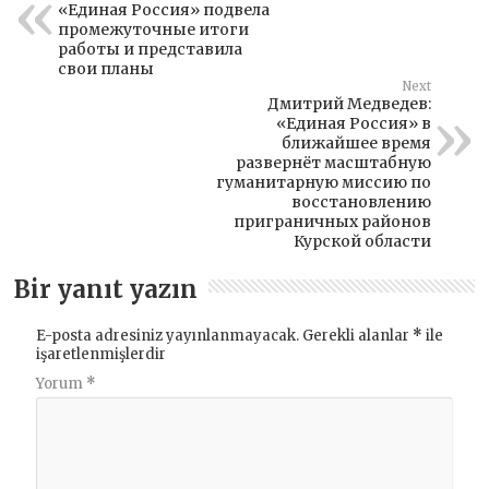
«Единая Россия» подвела
промежуточные итоги
работы и представила
свои планы
Next
Дмитрий Медведев:
«Единая Россия» в
ближайшее время
развернёт масштабную
гуманитарную миссию по
восстановлению
приграничных районов
Курской области
Bir yanıt yazın
E-posta adresiniz yayınlanmayacak.
Gerekli alanlar
*
ile
işaretlenmişlerdir
Yorum
*