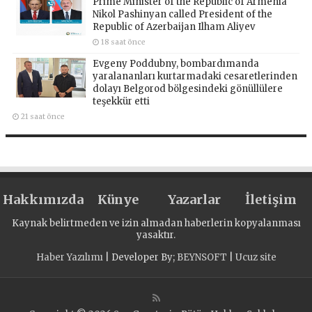
Prime Minister of the Republic of Armenia
Nikol Pashinyan called President of the
Republic of Azerbaijan Ilham Aliyev
18 saat önce
Evgeny Poddubny, bombardımanda
yaralananları kurtarmadaki cesaretlerinden
dolayı Belgorod bölgesindeki gönüllülere
teşekkür etti
21 saat önce
Hakkımızda
Künye
Yazarlar
İletişim
Kaynak belirtmeden ve izin almadan haberlerin kopyalanması
yasaktır.
Haber Yazılımı
| Developer By;
BEYNSOFT
|
Ucuz site