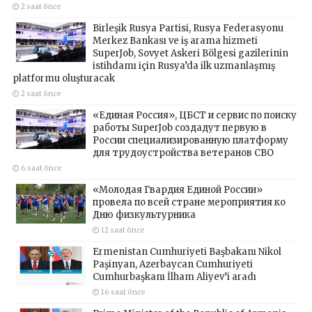
2 saat önce
Birleşik Rusya Partisi, Rusya Federasyonu
Merkez Bankası ve iş arama hizmeti
SuperJob, Sovyet Askeri Bölgesi gazilerinin
istihdamı için Rusya’da ilk uzmanlaşmış
platformu oluşturacak
2 saat önce
«Единая Россия», ЦБСТ и сервис по поиску
работы SuperJob создадут первую в
России специализированную платформу
для трудоустройства ветеранов СВО
6 saat önce
«Молодая Гвардия Единой России»
провела по всей стране мероприятия ко
Дню физкультурника
12 saat önce
Ermenistan Cumhuriyeti Başbakanı Nikol
Paşinyan, Azerbaycan Cumhuriyeti
Cumhurbaşkanı İlham Aliyev’i aradı
16 saat önce