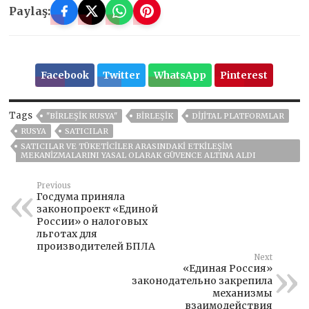
Paylaş:
Facebook
Twitter
WhatsApp
Pinterest
Tags
"BIRLEŞIK RUSYA"
BIRLEŞIK
DIJITAL PLATFORMLAR
RUSYA
SATICILAR
SATICILAR VE TÜKETICILER ARASINDAKI ETKILEŞIM
MEKANIZMALARINI YASAL OLARAK GÜVENCE ALTINA ALDI
Previous
Госдума приняла
законопроект «Единой
России» о налоговых
льготах для
производителей БПЛА
Next
«Единая Россия»
законодательно закрепила
механизмы
взаимодействия