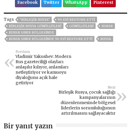
Facebook
Twitter
WhatsApp
Pinterest
Tags
"BIRLEŞIK RUSYA"
90 EVI RESTORE ETTI
BIRLEŞIK RUSYA GÖNÜLLÜLERI
GÖNÜLLÜLERI
KURSK
KURSK SINIR BÖLGESINDE
KURSK SINIR BÖLGESINDE 90 EVI RESTORE ETTI
RUSYA
Previous
Vladimir Yakushev: Modern
Rus gazeteciliği olayları
anlaşılır kılıyor, anlamları
netleştiriyor ve kamuoyu
diyaloğunu açık hale
getiriyor
Next
Birleşik Rusya, çocuk sağlığı
kampanyalarının
düzenlenmesinde bölgesel
liderlerin sorumluluğunun
artırılmasını sağlayacaktır
Bir yanıt yazın