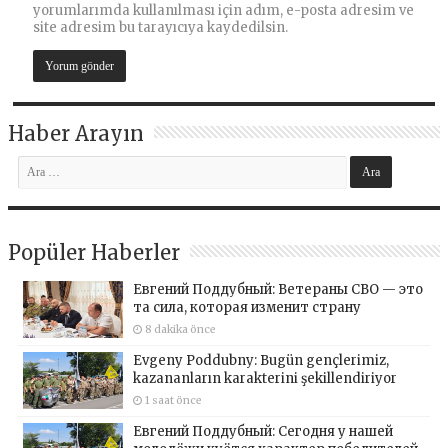
yorumlarımda kullanılması için adım, e-posta adresim ve
site adresim bu tarayıcıya kaydedilsin.
Haber Arayın
Popüler Haberler
Евгений Поддубный: Ветераны СВО — это
та сила, которая изменит страну
8 dakika önce
Evgeny Poddubny: Bugün gençlerimiz,
kazananların karakterini şekillendiriyor
1 saat önce
Евгений Поддубный: Сегодня у нашей