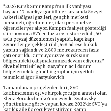
“2026 Kursk Sınır Kampı’nın ilk vardiyası
başladı. 12. vardiya gönüllüleri arasında Sovyet
Askeri Bölgesi gazileri, gençlik merkezi
personeli, öğretmenler, idari personel ve
öğrenciler yer alıyor. Kampın faaliyet gösterdiği
süre boyunca 87’den fazla ev restore edildi, 50
avlu peyzaj düzenlemesi yapıldı, kapı kapı
ziyaretler gerçekleştirildi, 458 adrese hukuki
yardım sağlandı ve 2.800 metrekareden fazla
çatı onarıldı. Durmuyoruz ve Kursk sınır
bölgesindeki çalışmalarımıza devam ediyoruz,”
diye belirtti Birleşik Rusya’nın acil durum
bölgelerindeki gönüllü gruplar için yetkili
temsilcisi İgor Kastyukevich.
Tamamlanan projelerden biri , SVO
katılımcısının eşi ve birçok çocuğun annesi olan
Elena Borodochenko’nun eviydi . Svatovsky
yönetiminde görev yapan kocası 2022’de SVO’ya
katıldı; aile üç çocuk yetiştiriyor. Kamp