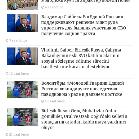
молодёжи куётся характер победителей
4 saat önce
Владимир Сайбель: В «Единой России»
поддерживают решение Минтруда
упростить для бывших участников СВО
получение соцконтракта
7 saat önce
Vladimir Saibel: Birleşik Rusya, Çalışma
Bakanlığı’nın eski SVO katılımcılarının
sosyal sözleşme edinme sürecini
basitleştirme kararını destekliyor
12 saat önce
Волонтёры «Молодой Гвардии Единой
России» ликвидируют последствия
паводков на Урале и Дальнем Востоке
18 saat önce
Birleşik Rusya Genç Muhafızları’ndan
gönüllüler, Ural ve Uzak Doğu’daki sellerin
sonuçlarını ortadan kaldırmaya yardımcı
oluyor
21 saat önce