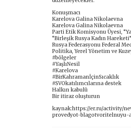
düzenleyecekler.
Konuşmacı
Karelova Galina Nikolaevna
Karelova Galina Nikolaevna
Parti Etik Komisyonu Üyesi, “Yaş
“Birleşik Rusya Kadın Hareketi”
Rusya Federasyonu Federal Mecl
Politika, Yerel Yönetim ve Kuze
#bölgeler
#YaşlıNesil
#Karelova
#BirKahramanİçinSıcaklık
#SVOkatılımcılarına destek
Halkın kabulü
Bir itiraz oluşturun
kaynak:https://er.ru/activity/
provedyot-blagotvoritelnuyu-