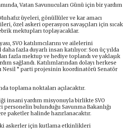
samında, Vatan Savunucuları Günü için bir yardım
ç Muhafız üyeleri, gönüllüler ve kar amacı
eri, özel askeri operasyon savaşçıları için sıcak
tebrik mektupları toplayacaklar.
sı, SVO katılımcılarını ve ailelerini
daha fazla duyarlı insan katılıyor: Son üç yılda
ndan fazla mektup ve hediye toplandı ve yaklaşık
ardım sağlandı. Katılımlarından dolayı herkese
şlı Nesil ” parti projesinin koordinatörü Senatör
nda toplama noktaları açılacaktır.
iği insani yardım misyonuyla birlikte SVO
eri personelin bulunduğu Savunma Bakanlığı
e paketler halinde hazırlanacaktır.
ki askerler için kutlama etkinlikleri