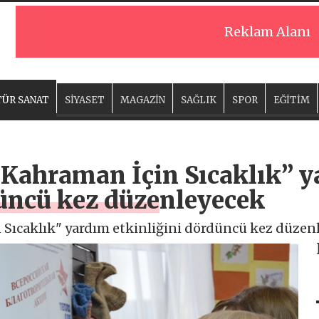
Reklam Alanı
ÜR SANAT
SİYASET
MAGAZİN
SAĞLIK
SPOR
EĞİTİM
 “Kahraman İçin Sıcaklık” 
düncü kez düzenleyecek
n Sıcaklık" yardım etkinliğini dördüncü kez düzen