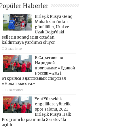
Popüler Haberler
Birleşik Rusya Genç
Muhafızları’ndan
gönüllüler, Ural ve
Uzak Doğu’daki
sellerin sonuçlarını ortadan
kaldırmaya yardımcı oluyor
2 saat önce
В Саратове по
Народной
программе «Единой
России»-2021
открылся адаптивный спортзал
«Новая высота»
10 saat önce
Yeni Yükseklik
engellilere yönelik
spor salonu, 2021
Birleşik Rusya Halk
Programı kapsamında Saratov’da
açıldı