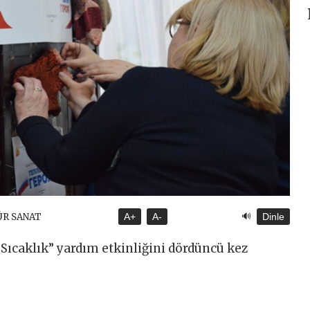
🔊
ÜR SANAT
A+
A-
Dinle
 Sıcaklık” yardım etkinliğini dördüncü kez