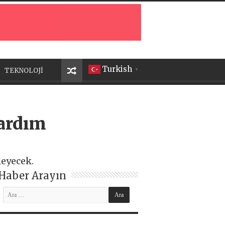
Turkish
TEKNOLOJİ
▼
yardım
leyecek.
Haber Arayın