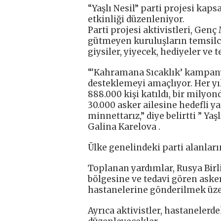
“Yaşlı Nesil” parti projesi kap
etkinliği düzenleniyor.
Parti projesi aktivistleri, Gen
gütmeyen kuruluşların temsilcil
giysiler, yiyecek, hediyeler ve 
“‘Kahramana Sıcaklık’ kampanya
desteklemeyi amaçlıyor. Her yıl 
888.000 kişi katıldı, bir milyo
30.000 asker ailesine hedefli y
minnettarız,” diye belirtti ” Ya
Galina Karelova .
Ülke genelindeki parti alanları
Toplanan yardımlar, Rusya Birl
bölgesine ve tedavi gören ask
hastanelerine gönderilmek üzer
Ayrıca aktivistler, hastanelerde