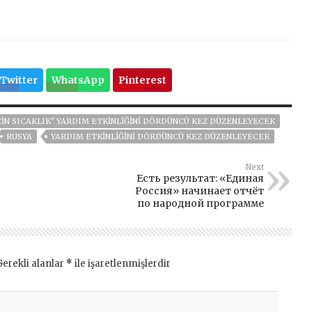
Twitter
WhatsApp
Pinterest
IN SICAKLIK" YARDIM ETKINLIĞINI DÖRDÜNCÜ KEZ DÜZENLEYECEK
RUSYA
YARDIM ETKINLIĞINI DÖRDÜNCÜ KEZ DÜZENLEYECEK
Next
Есть результат: «Единая
Россия» начинает отчёт
по народной программе
Gerekli alanlar
*
ile işaretlenmişlerdir