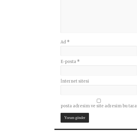
Ad
*
E-posta
*
İnternet sitesi
posta adresim ve site adresim bu tara