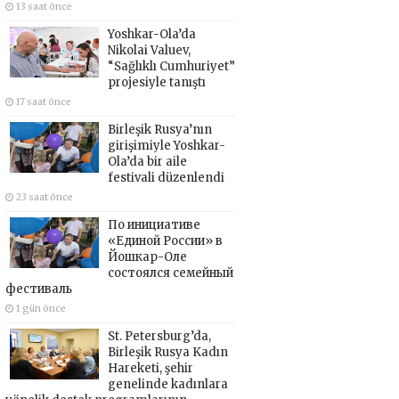
13 saat önce
Yoshkar-Ola’da
Nikolai Valuev,
“Sağlıklı Cumhuriyet”
projesiyle tanıştı
17 saat önce
Birleşik Rusya’nın
girişimiyle Yoshkar-
Ola’da bir aile
festivali düzenlendi
23 saat önce
По инициативе
«Единой России» в
Йошкар-Оле
состоялся семейный
фестиваль
1 gün önce
St. Petersburg’da,
Birleşik Rusya Kadın
Hareketi, şehir
genelinde kadınlara