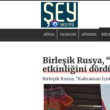
DÜNYA
EKONOMİ
GÜNDEM
KÜLT
Birleşik Rusya,
etkinliğini dör
Birleşik Rusya, "Kahraman İçi