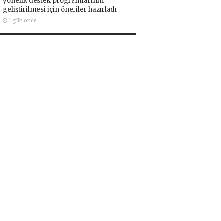
yönelik destek programlarının
geliştirilmesi için öneriler hazırladı
1 gün önce