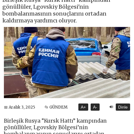
gönüllüler, Lgovskiy Bölgesi'nin
bombalanmasının sonuçlarını ortadan
kaldırmaya yardımcı oluyor.
🔊
📅 Aralık 3, 2025
📂 GÜNDEM
A+
A-
Dinle
Birleşik Rusya “Kursk Hattı” kampından
gönüllüler, Lgovskiy Bölgesi’nin