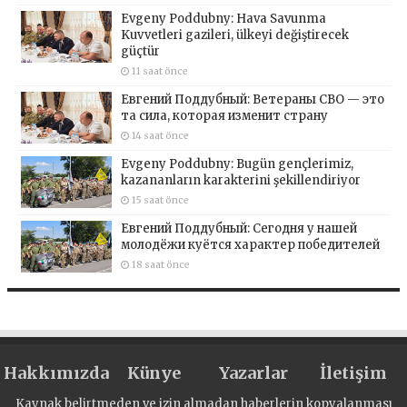
Evgeny Poddubny: Hava Savunma
Kuvvetleri gazileri, ülkeyi değiştirecek
güçtür
11 saat önce
Евгений Поддубный: Ветераны СВО — это
та сила, которая изменит страну
14 saat önce
Evgeny Poddubny: Bugün gençlerimiz,
kazananların karakterini şekillendiriyor
15 saat önce
Евгений Поддубный: Сегодня у нашей
молодёжи куётся характер победителей
18 saat önce
Hakkımızda
Künye
Yazarlar
İletişim
Kaynak belirtmeden ve izin almadan haberlerin kopyalanması