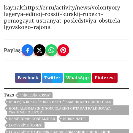
kaynak:https://er.ru/activity/news/volontyory-
lagerya-edinoj-rossii-kurskij-rubezh-
pomogayut-ustranyat-posledstviya-obstrela-
lgovskogo-rajona
Paylaş:
Facebook
Twitter
WhatsApp
Pinterest
Tags
"BIRLEŞIK RUSYA"
BIRLEŞIK RUSYA "KURSK HATTI" KAMPINDAN GÖNÜLLÜLER
BOMBALANMASININ SONUÇLARINI ORTADAN KALDIRMAYA
YARDIMCI OLUYOR
KAMPINDAN GÖNÜLLÜLER
KURSK HATTI
LGOVSKIY BÖLGESI
LGOVSKIY BÖLGESI'NIN BOMBALANMASININ SONUÇLARINI