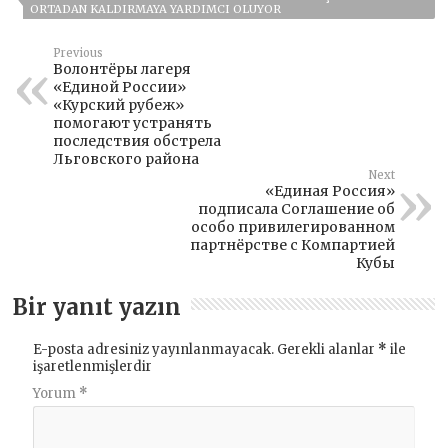
ORTADAN KALDIRMAYA YARDIMCI OLUYOR
Previous
Волонтёры лагеря
«Единой России»
«Курский рубеж»
помогают устранять
последствия обстрела
Льговского района
Next
«Единая Россия»
подписала Соглашение об
особо привилегированном
партнёрстве с Компартией
Кубы
Bir yanıt yazın
E-posta adresiniz yayınlanmayacak.
Gerekli alanlar
*
ile
işaretlenmişlerdir
Yorum
*