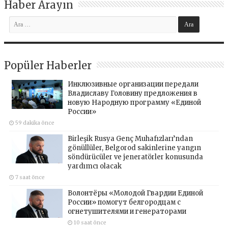
Haber Arayın
Popüler Haberler
Инклюзивные организации передали
Владиславу Головину предложения в
новую Народную программу «Единой
России»
59 dakika önce
Birleşik Rusya Genç Muhafızları’ndan
gönüllüler, Belgorod sakinlerine yangın
söndürücüler ve jeneratörler konusunda
yardımcı olacak
7 saat önce
Волонтёры «Молодой Гвардии Единой
России» помогут белгородцам с
огнетушителями и генераторами
10 saat önce