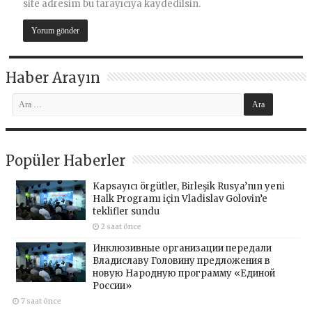
site adresim bu tarayıcıya kaydedilsin.
Haber Arayın
Popüler Haberler
Kapsayıcı örgütler, Birleşik Rusya’nın yeni
Halk Programı için Vladislav Golovin’e
teklifler sundu
2 saat önce
Инклюзивные организации передали
Владиславу Головину предложения в
новую Народную программу «Единой
России»
7 saat önce