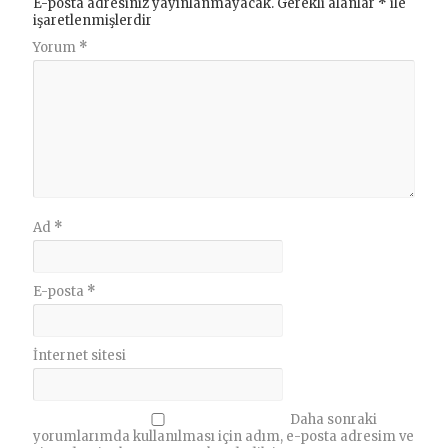
E-posta adresiniz yayınlanmayacak.
Gerekli alanlar
*
ile
işaretlenmişlerdir
Yorum
*
Ad
*
E-posta
*
İnternet sitesi
Daha sonraki
yorumlarımda kullanılması için adım, e-posta adresim ve