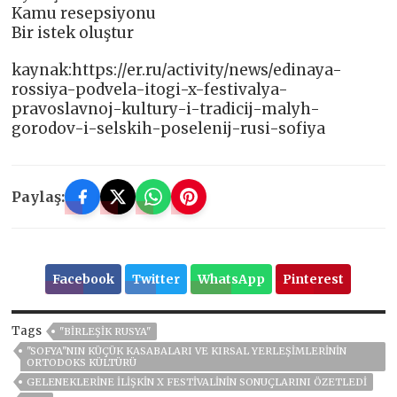
Kamu resepsiyonu
Bir istek oluştur
kaynak:https://er.ru/activity/news/edinaya-
rossiya-podvela-itogi-x-festivalya-
pravoslavnoj-kultury-i-tradicij-malyh-
gorodov-i-selskih-poselenij-rusi-sofiya
Paylaş:
Facebook
Twitter
WhatsApp
Pinterest
Tags
"BIRLEŞIK RUSYA"
"SOFYA"NIN KÜÇÜK KASABALARI VE KIRSAL YERLEŞIMLERININ
ORTODOKS KÜLTÜRÜ
GELENEKLERINE ILIŞKIN X FESTIVALININ SONUÇLARINI ÖZETLEDI