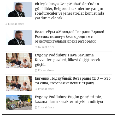
Birleşik Rusya Genç Muhafızları’ndan
gönüllüler, Belgorod sakinlerine yangın
söndürücüler ve jeneratörler konusunda
yardımcı olacak
13 saat önce
Волонтёры «Молодой Гвардии Единой
России» помогут белгородцам с
огнетушителями и генераторами
16 saat önce
Evgeny Poddubny: Hava Savunma
Kuvvetleri gazileri, ülkeyi değiştirecek
güçtür
17 saat önce
Евгений Поддубный: Ветераны СВО — это
та сила, которая изменит страну
19 saat önce
Evgeny Poddubny: Bugün gençlerimiz,
kazananların karakterini şekillendiriyor
21 saat önce