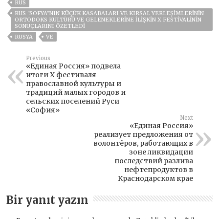
RUS
RUS "SOFYA"NIN KÜÇÜK KASABALARI VE KIRSAL YERLEŞIMLERININ
ORTODOKS KÜLTÜRÜ VE GELENEKLERINE ILIŞKIN X FESTIVALININ
SONUÇLARINI ÖZETLEDI
RUSYA
VE
Previous
«Единая Россия» подвела
итоги X фестиваля
православной культуры и
традиций малых городов и
сельских поселений Руси
«София»
Next
«Единая Россия»
реализует предложения от
волонтёров, работающих в
зоне ликвидации
последствий разлива
нефтепродуктов в
Краснодарском крае
Bir yanıt yazın