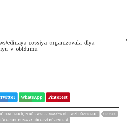
news/edinaya-rossiya-organizovala-dlya-
siyu-v-obldumu
Twitter
WhatsApp
Pinterest
ÖĞRENCILER IÇIN BÖLGESEL DUMA'YA BIR GEZI DÜZENLEDI
RUSYA
 BÖLGESEL DUMA'YA BIR GEZI DÜZENLEDI