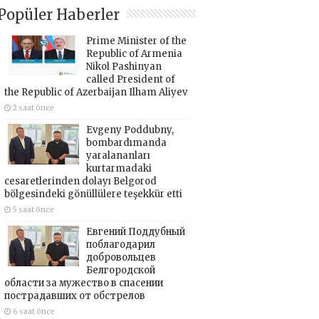
Popüler Haberler
Prime Minister of the
Republic of Armenia
Nikol Pashinyan
called President of
the Republic of Azerbaijan Ilham Aliyev
2 saat önce
Evgeny Poddubny,
bombardımanda
yaralananları
kurtarmadaki
cesaretlerinden dolayı Belgorod
bölgesindeki gönüllülere teşekkür etti
5 saat önce
Евгений Поддубный
поблагодарил
добровольцев
Белгородской
области за мужество в спасении
пострадавших от обстрелов
6 saat önce