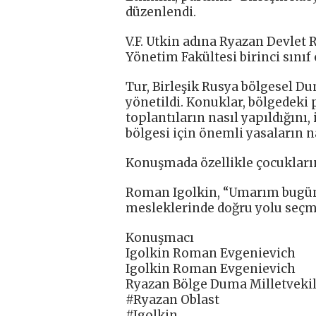
düzenlendi.
V.F. Utkin adına Ryazan Devlet
Yönetim Fakültesi birinci sınıf
Tur, Birleşik Rusya bölgesel D
yönetildi. Konuklar, bölgedeki 
toplantıların nasıl yapıldığını, 
bölgesi için önemli yasaların na
Konuşmada özellikle çocukların
Roman Igolkin, “Umarım bugünk
mesleklerinde doğru yolu seçme
Konuşmacı
Igolkin Roman Evgenievich
Igolkin Roman Evgenievich
Ryazan Bölge Duma Milletvekili
#Ryazan Oblast
#Igolkin