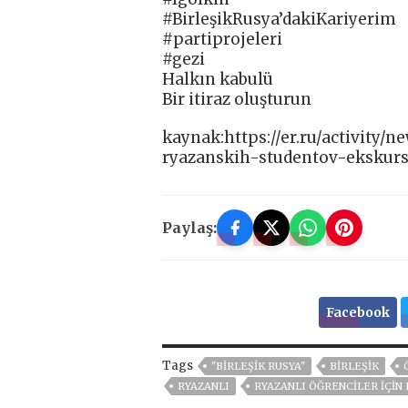
#BirleşikRusya’dakiKariyerim
#partiprojeleri
#gezi
Halkın kabulü
Bir itiraz oluşturun
kaynak:https://er.ru/activity/
ryazanskih-studentov-ekskur
Paylaş:
Facebook
Tags
"BIRLEŞIK RUSYA"
BIRLEŞIK
RYAZANLI
RYAZANLI ÖĞRENCILER IÇIN