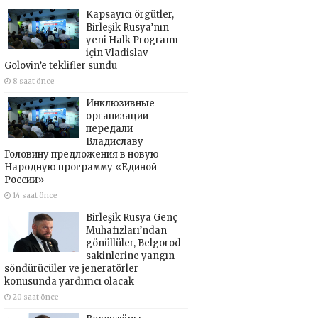
Kapsayıcı örgütler,
Birleşik Rusya’nın
yeni Halk Programı
için Vladislav
Golovin’e teklifler sundu
8 saat önce
Инклюзивные
организации
передали
Владиславу
Головину предложения в новую
Народную программу «Единой
России»
14 saat önce
Birleşik Rusya Genç
Muhafızları’ndan
gönüllüler, Belgorod
sakinlerine yangın
söndürücüler ve jeneratörler
konusunda yardımcı olacak
20 saat önce