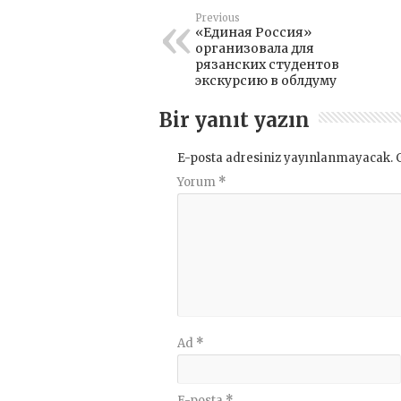
Previous
«Единая Россия»
организовала для
рязанских студентов
экскурсию в облдуму
Bir yanıt yazın
E-posta adresiniz yayınlanmayacak.
Yorum
*
Ad
*
E-posta
*