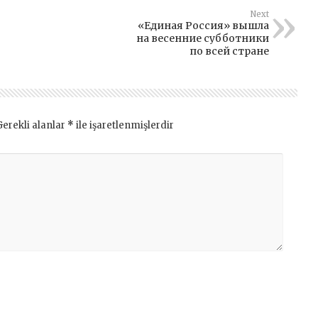
Next
«Единая Россия» вышла
на весенние субботники
по всей стране
Gerekli alanlar
*
ile işaretlenmişlerdir