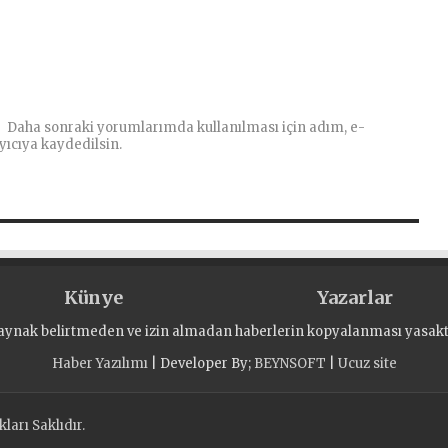
Daha sonraki yorumlarımda kullanılması için adım, e-
yıcıya kaydedilsin.
Künye
Yazarlar
aynak belirtmeden ve izin almadan haberlerin kopyalanması yasaktı
Haber Yazılımı
| Developer By;
BEYNSOFT
|
Ucuz site
arı Saklıdır.