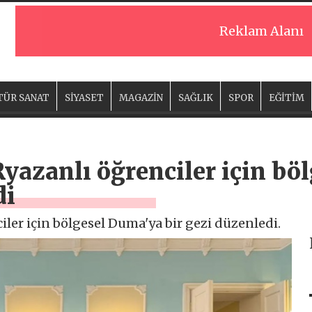
Reklam Alanı
TÜR SANAT
SİYASET
MAGAZİN
SAĞLIK
SPOR
EĞİTİM
Ryazanlı öğrenciler için b
di
iler için bölgesel Duma'ya bir gezi düzenledi.