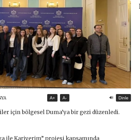
🔊
NYA
A+
A-
Dinle
iler için bölgesel Duma’ya bir gezi düzenledi.
sya ile Kariyerim” projesi kapsamında