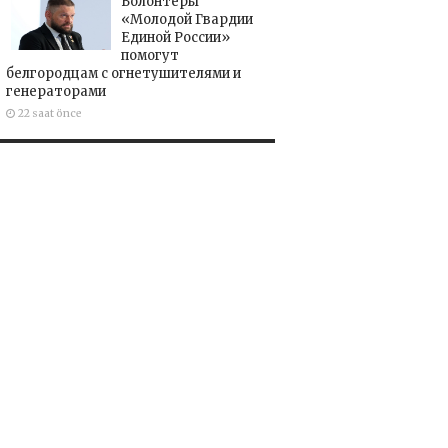
Волонтёры
«Молодой Гвардии
Единой России»
помогут
белгородцам с огнетушителями и
генераторами
22 saat önce