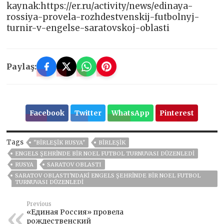
kaynak:https://er.ru/activity/news/edinaya-
rossiya-provela-rozhdestvenskij-futbolnyj-
turnir-v-engelse-saratovskoj-oblasti
Paylaş:
Facebook
Twitter
WhatsApp
Pinterest
Tags
"BIRLEŞIK RUSYA"
BIRLEŞIK
ENGELS ŞEHRINDE BIR NOEL FUTBOL TURNUVASI DÜZENLEDI
RUSYA
SARATOV OBLASTI
SARATOV OBLASTI'NDAKI ENGELS ŞEHRINDE BIR NOEL FUTBOL
TURNUVASI DÜZENLEDI
Previous
«Единая Россия» провела
рождественский