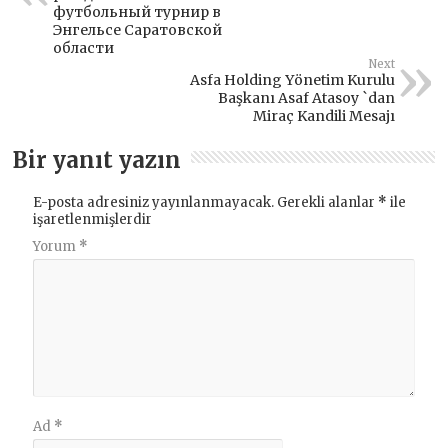
футбольный турнир в
Энгельсе Саратовской
области
Next
Asfa Holding Yönetim Kurulu
Başkanı Asaf Atasoy `dan
Miraç Kandili Mesajı
Bir yanıt yazın
E-posta adresiniz yayınlanmayacak.
Gerekli alanlar
*
ile
işaretlenmişlerdir
Yorum
*
Ad
*