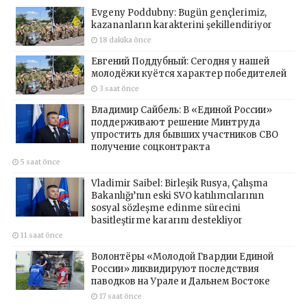
Evgeny Poddubny: Bugün gençlerimiz,
kazananların karakterini şekillendiriyor
18 dakika önce
Евгений Поддубный: Сегодня у нашей
молодёжи куётся характер победителей
3 saat önce
Владимир Сайбель: В «Единой России»
поддерживают решение Минтруда
упростить для бывших участников СВО
получение соцконтракта
5 saat önce
Vladimir Saibel: Birleşik Rusya, Çalışma
Bakanlığı’nın eski SVO katılımcılarının
sosyal sözleşme edinme sürecini
basitleştirme kararını destekliyor
11 saat önce
Волонтёры «Молодой Гвардии Единой
России» ликвидируют последствия
паводков на Урале и Дальнем Востоке
17 saat önce