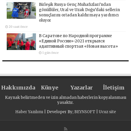
Birleşik Rusya Genç Muhafızları’ndan
gönüllüler, Ural ve Uzak Doğu’daki sellerin
sonuçlarını ortadan kaldırmaya yardımcı
oluyor
20 saat önce
В Саратове по Народной программе
«Единой России»-2021 открылся
адаптивный спортзал «Новая высота»
1 gün önce
Hakkımızda
Künye
Yazarlar
İletişim
Kaynak belirtmeden ve izin almadan haberlerin kopyalanması
yasaktır.
Haber Yazılımı
| Developer By;
BEYNSOFT
|
Ucuz site