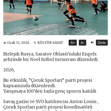
🔊
📅 Ocak 13, 2026
📂 KÜLTÜR SANAT
A+
A-
Dinle
Birleşik Rusya, Saratov Oblastı’ndaki Engels
şehrinde bir Noel futbol turnuvası düzenledi.
2026,
Bu etkinlik, “Çocuk Sporları” parti projesi
kapsamında düzenlendi.
Yarışmaya 100’den fazla genç sporcu katıldı.
Savaş gazisi ve SVO katılımcısı Anton Lonin ,
Çocuk Sporları parti projesi koordinatörü