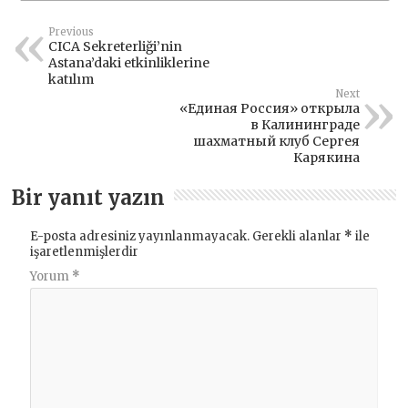
Previous
CICA Sekreterliği’nin
Astana’daki etkinliklerine
katılım
Next
«Единая Россия» открыла
в Калининграде
шахматный клуб Сергея
Карякина
Bir yanıt yazın
E-posta adresiniz yayınlanmayacak.
Gerekli alanlar
*
ile
işaretlenmişlerdir
Yorum
*