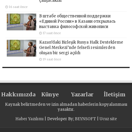
çalışacaklar
16 saat önce
В штабе общественной поддержки
«Единой России» в Казани открылась
выставка философской живописи
17 saat önce
Kazan’daki Birleşik Rusya Halk Destekleme
Genel Merkezi’nde felsefi resimlerden
oluşan bir sergi açıldı
19 saat önce
Hakkımızda
Künye
Yazarlar
İletişim
Kaynak belirtmeden ve izin almadan haberlerin kopyalanması
yasaktır.
Haber Yazılımı
| Developer By;
BEYNSOFT
|
Ucuz site