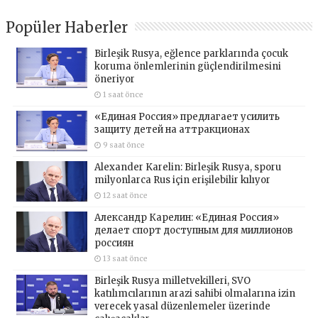
Popüler Haberler
Birleşik Rusya, eğlence parklarında çocuk
koruma önlemlerinin güçlendirilmesini
öneriyor
1 saat önce
«Единая Россия» предлагает усилить
защиту детей на аттракционах
9 saat önce
Alexander Karelin: Birleşik Rusya, sporu
milyonlarca Rus için erişilebilir kılıyor
12 saat önce
Александр Карелин: «Единая Россия»
делает спорт доступным для миллионов
россиян
13 saat önce
Birleşik Rusya milletvekilleri, SVO
katılımcılarının arazi sahibi olmalarına izin
verecek yasal düzenlemeler üzerinde