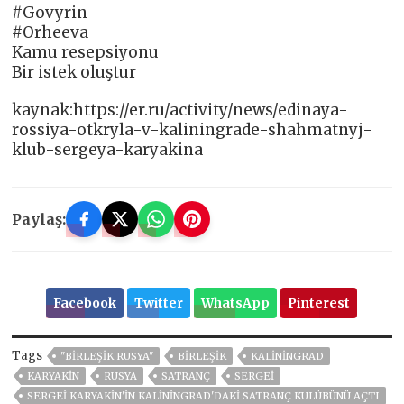
#Govyrin
#Orheeva
Kamu resepsiyonu
Bir istek oluştur
kaynak:https://er.ru/activity/news/edinaya-
rossiya-otkryla-v-kaliningrade-shahmatnyj-
klub-sergeya-karyakina
Paylaş:
Facebook
Twitter
WhatsApp
Pinterest
Tags
"BIRLEŞIK RUSYA"
BIRLEŞIK
KALININGRAD
KARYAKIN
RUSYA
SATRANÇ
SERGEI
SERGEI KARYAKIN'IN KALININGRAD'DAKI SATRANÇ KULÜBÜNÜ AÇTI