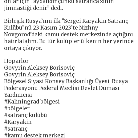
onlar için faydalıdır çünkü satranca zihin
jimnastiği denir” dedi.
Birleşik Rusya’nın ilk “Sergei Karyakin Satranç
Kulübü”nü 23 Kasım 2023’te Nizhny
Novgorod’daki kamu destek merkezinde açtığını
hatırlatalım. Bu tür kulüpler ülkenin her yerinde
ortaya çıkıyor.
Hoparlör
Govyrin Aleksey Borisoviç
Govyrin Aleksey Borisoviç
Bölgesel Siyasi Konsey Başkanlığı Üyesi, Rusya
Federasyonu Federal Meclisi Devlet Duması
Yardımcısı
#Kaliningrad bölgesi
#bölgeler
#satranç kulübü
#Karyakin
#satranç
#kamu destek merkezi