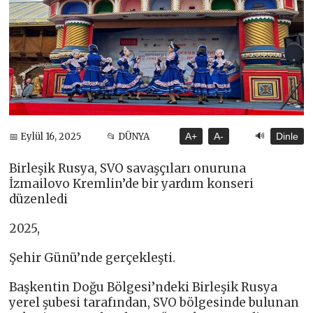
🔊
📅 Eylül 16, 2025
📂 DÜNYA
A+
A-
Dinle
Birleşik Rusya, SVO savaşçıları onuruna
İzmailovo Kremlin’de bir yardım konseri
düzenledi
2025,
Şehir Günü’nde gerçekleşti.
Başkentin Doğu Bölgesi’ndeki Birleşik Rusya
yerel şubesi tarafından, SVO bölgesinde bulunan