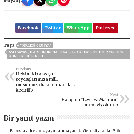
Paylaş:
Facebook
Twitter
WhatsApp
Pinterest
Tags
"BIRLEŞIK RUSYA"
SVO SAVAŞÇILARI ONURUNA İZMAILOVO KREMLIN'DE BIR YARDIM
KONSERI DÜZENLEDI
Previous
Helsinkidə azyaşlı
soydaşlarımıza milli
musiqimizə həsr olunan dərs
keçirilib
Next
Haaqada “Leyli və Məcnun”
nümayiş olunub
Bir yanıt yazın
E-posta adresiniz yayınlanmayacak.
Gerekli alanlar
*
ile