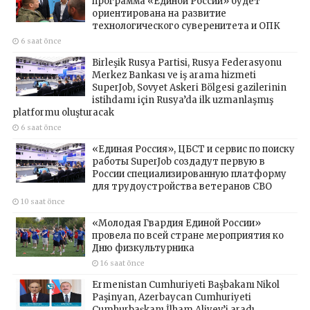
программа «Единой России» будет
ориентирована на развитие
технологического суверенитета и ОПК
6 saat önce
Birleşik Rusya Partisi, Rusya Federasyonu
Merkez Bankası ve iş arama hizmeti
SuperJob, Sovyet Askeri Bölgesi gazilerinin
istihdamı için Rusya’da ilk uzmanlaşmış
platformu oluşturacak
6 saat önce
«Единая Россия», ЦБСТ и сервис по поиску
работы SuperJob создадут первую в
России специализированную платформу
для трудоустройства ветеранов СВО
10 saat önce
«Молодая Гвардия Единой России»
провела по всей стране мероприятия ко
Дню физкультурника
16 saat önce
Ermenistan Cumhuriyeti Başbakanı Nikol
Paşinyan, Azerbaycan Cumhuriyeti
Cumhurbaşkanı İlham Aliyev’i aradı