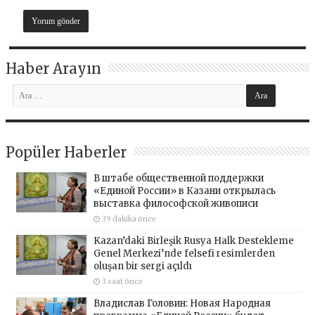
Haber Arayın
Popüler Haberler
В штабе общественной поддержки
«Единой России» в Казани открылась
выставка философской живописи
39 dakika önce
Kazan’daki Birleşik Rusya Halk Destekleme
Genel Merkezi’nde felsefi resimlerden
oluşan bir sergi açıldı
3 saat önce
Владислав Головин: Новая Народная