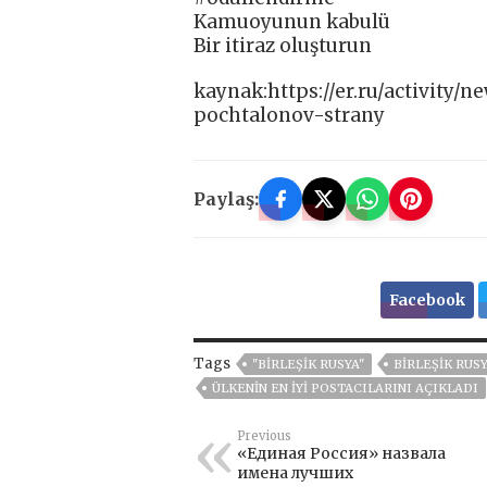
Kamuoyunun kabulü
Bir itiraz oluşturun
kaynak:https://er.ru/activity
pochtalonov-strany
Paylaş:
Facebook
Tags
"BIRLEŞIK RUSYA"
BIRLEŞIK RUSY
ÜLKENIN EN IYI POSTACILARINI AÇIKLADI
Previous
«Единая Россия» назвала
имена лучших