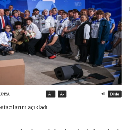
🔊
DÜNYA
A+
A-
Dinle
stacılarını açıkladı