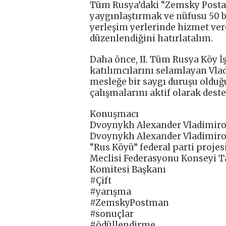
Tüm Rusya’daki “Zemsky Postacı
yaygınlaştırmak ve nüfusu 50 b
yerleşim yerlerinde hizmet ve
düzenlendiğini hatırlatalım.
Daha önce, II. Tüm Rusya Köy İş
katılımcılarını selamlayan Vl
mesleğe bir saygı duruşu olduğu
çalışmalarını aktif olarak deste
Konuşmacı
Dvoynykh Alexander Vladimiro
Dvoynykh Alexander Vladimiro
“Rus Köyü” federal parti proje
Meclisi Federasyonu Konseyi Ta
Komitesi Başkanı
#Çift
#yarışma
#ZemskyPostman
#sonuçlar
#ödüllendirme