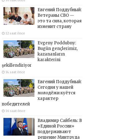
10 saat önce
Евгений Поддубный:
Ветераны СВО —
это та сила, которая
изменит страну
12 saat önce
Evgeny Poddubny:
Bugün gençlerimiz,
kazananların
karakterini
şekillendiriyor
14 saat önce
Евгений Поддубный:
Сегодня у нашей
молодёжи куётся
характер
победителей
16 saat önce
Владимир Сайбель: В
«Единой России»
поддерживают
решение Минтруда