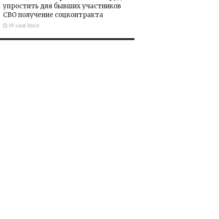
упростить для бывших участников
СВО получение соцконтракта
19 saat önce