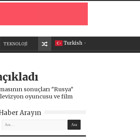
Turkish
TEKNOLOJİ
▼
açıkladı
ışmasının sonuçları "Rusya"
elevizyon oyuncusu ve film
Haber Arayın