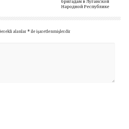
бригадам в Луганской
Народной Республике
Gerekli alanlar
*
ile işaretlenmişlerdir