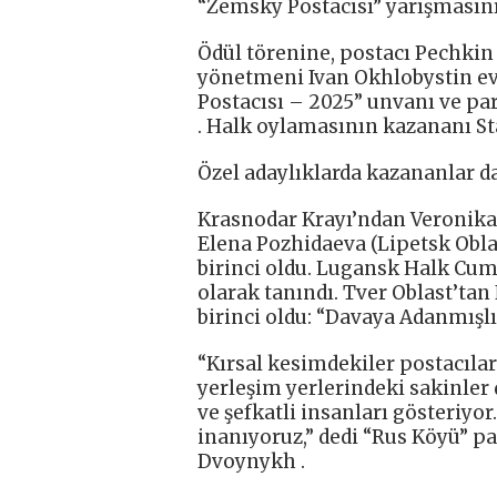
“Zemsky Postacısı” yarışmasın
Ödül törenine, postacı Pechkin
yönetmeni Ivan Okhlobystin ev 
Postacısı – 2025” unvanı ve pa
. Halk oylamasının kazananı St
Özel adaylıklarda kazananlar da
Krasnodar Krayı’ndan Veronika
Elena Pozhidaeva (Lipetsk Obla
birinci oldu. Lugansk Halk Cu
olarak tanındı. Tver Oblast’tan
birinci oldu: “Davaya Adanmışl
“Kırsal kesimdekiler postacılar
yerleşim yerlerindeki sakinler
ve şefkatli insanları gösteriyor
inanıyoruz,” dedi “Rus Köyü” p
Dvoynykh .