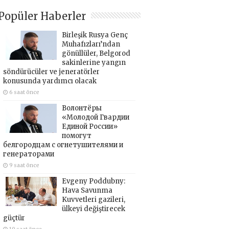
Popüler Haberler
Birleşik Rusya Genç
Muhafızları’ndan
gönüllüler, Belgorod
sakinlerine yangın
söndürücüler ve jeneratörler
konusunda yardımcı olacak
6 saat önce
Волонтёры
«Молодой Гвардии
Единой России»
помогут
белгородцам с огнетушителями и
генераторами
9 saat önce
Evgeny Poddubny:
Hava Savunma
Kuvvetleri gazileri,
ülkeyi değiştirecek
güçtür