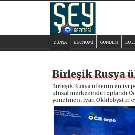
DÜNYA
EKONOMİ
GÜNDEM
KÜL
Birleşik Rusya ü
Birleşik Rusya ülkenin en iyi p
ulusal merkezinde toplandı Öd
yönetmeni Ivan Okhlobystin ev 