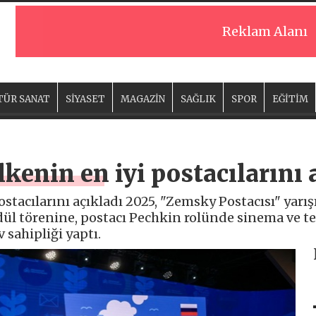
Reklam Alanı
TÜR SANAT
SİYASET
MAGAZİN
SAĞLIK
SPOR
EĞİTİM
lkenin en iyi postacılarını 
ostacılarını açıkladı 2025, "Zemsky Postacısı" yar
ül törenine, postacı Pechkin rolünde sinema ve t
sahipliği yaptı.