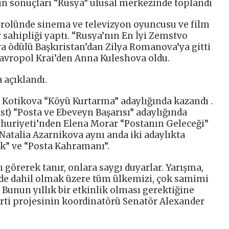
ın sonuçları “Rusya” ulusal merkezinde toplandı
 rolünde sinema ve televizyon oyuncusu ve film
sahipliği yaptı. “Rusya’nın En İyi Zemstvo
ra ödülü Başkıristan’dan Zilya Romanova’ya gitti
avropol Krai’den Anna Kuleshova oldu.
 açıklandı.
 Kotikova “Köyü Kurtarma” adaylığında kazandı .
st) “Posta ve Ebeveyn Başarısı” adaylığında
mhuriyeti’nden Elena Morar “Postanın Geleceği”
 Natalia Azarnikova aynı anda iki adaylıkta
ık” ve “Posta Kahramanı”.
ı görerek tanır, onlara saygı duyarlar. Yarışma,
 de dahil olmak üzere tüm ülkemizi, çok samimi
. Bunun yıllık bir etkinlik olması gerektiğine
arti projesinin koordinatörü Senatör Alexander