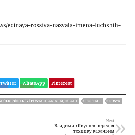
/news/edinaya-rossiya-nazvala-imena-luchshih-
Twitter
WhatsApp
Pinterest
A ÜLKENIN EN IYI POSTACILARINI AÇIKLADI
POSTACI
RUSYA
Next
Владимир Якушев передал
технику казачьим