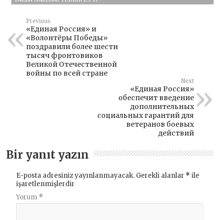
Previous
«Единая Россия» и
«Волонтёры Победы»
поздравили более шести
тысяч фронтовиков
Великой Отечественной
войны по всей стране
Next
«Единая Россия»
обеспечит введение
дополнительных
социальных гарантий для
ветеранов боевых
действий
Bir yanıt yazın
E-posta adresiniz yayınlanmayacak.
Gerekli alanlar
*
ile
işaretlenmişlerdir
Yorum
*