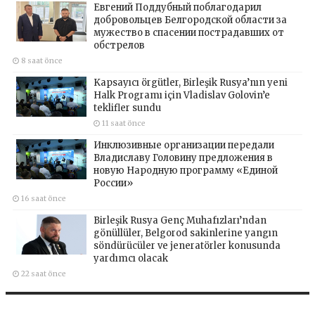
Евгений Поддубный поблагодарил
добровольцев Белгородской области за
мужество в спасении пострадавших от
обстрелов
8 saat önce
Kapsayıcı örgütler, Birleşik Rusya’nın yeni
Halk Programı için Vladislav Golovin’e
teklifler sundu
11 saat önce
Инклюзивные организации передали
Владиславу Головину предложения в
новую Народную программу «Единой
России»
16 saat önce
Birleşik Rusya Genç Muhafızları’ndan
gönüllüler, Belgorod sakinlerine yangın
söndürücüler ve jeneratörler konusunda
yardımcı olacak
22 saat önce