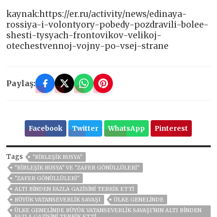
kaynak:https://er.ru/activity/news/edinaya-
rossiya-i-volontyory-pobedy-pozdravili-bolee-
shesti-tysyach-frontovikov-velikoj-
otechestvennoj-vojny-po-vsej-strane
Paylaş:
Facebook
Twitter
WhatsApp
Pinterest
Tags
"BIRLEŞIK RUSYA"
"BIRLEŞIK RUSYA" VE "ZAFER GÖNÜLLÜLERI"
"ZAFER GÖNÜLLÜLERI"
ALTI BINDEN FAZLA GAZISINI TEBRIK ETTI
BÜYÜK VATANSEVERLIK SAVAŞI
ÜLKE GENELİNDE
ÜLKE GENELINDE BÜYÜK VATANSEVERLIK SAVAŞI'NIN ALTI BINDEN
FAZLA GAZISINI TEBRIK ETTI