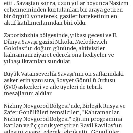
etti . Savaştan sonra, uzun yıllar boyunca Nazizm
cehenneminden kurtulanları bir araya getiren
bir örgütü yöneterek, gaziler hareketinin en
aktif katılımcılarından biri oldu.
Zaporizhzhia bölgesinde, yılbaşı gecesi ve II.
Dünya Savaşı gazisi Nikolai Mefodievich
Golofast’ın doğum gününde, aktivistler
kahramanı ziyaret ederek ona hediyeler ve
yılbaşı ikramları sundular.
Büyük Vatanseverlik Savaşı’nın ön saflarındaki
askerlerin yanı sıra, Sovyet Gönüllü Ordusu
(SVO) askerleri ve aile üyeleri de tebrik
mesajlarını aldılar.
Nizhny Novgorod Bölgesi’nde, Birleşik Rusya ve
Zafer Gönüllüleri temsilcileri, “Kahramanlar.
Nizhny Novgorod Bölgesi” eğitim programına
katılan ve üç çocuk yetiştiren Ravil Ravilov’un
ailesini ziyaret ederek tebrik etti . Gönüllüler,