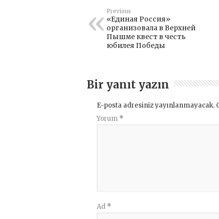
Previous
«Единая Россия»
организовала в Верхней
Пышме квест в честь
юбилея Победы
Bir yanıt yazın
E-posta adresiniz yayınlanmayacak.
Yorum
*
Ad
*