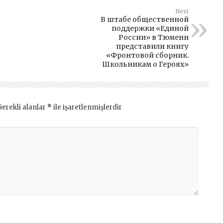
Next
В штабе общественной
поддержки «Единой
России» в Тюмени
представили книгу
«Фронтовой сборник.
Школьникам о Героях»
Gerekli alanlar
*
ile işaretlenmişlerdir