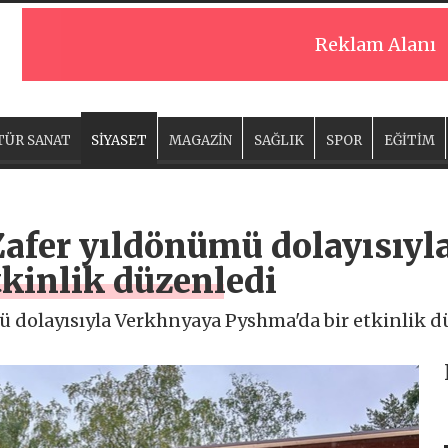
Reklam Alanı
TÜR SANAT
SİYASET
MAGAZİN
SAĞLIK
SPOR
EĞİTİM
 Zafer yıldönümü dolayısıy
tkinlik düzenledi
ü dolayısıyla Verkhnyaya Pyshma'da bir etkinlik d