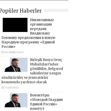
Popüler Haberler
Инклюзивные
организации
передали
Владиславу
Головину предложения в новую
Народную программу «Единой
России»
44 dakika önce
Birleşik Rusya Genç
Muhafızları’ndan
gönüllüler, Belgorod
sakinlerine yangın
söndürücüler ve jeneratörler
konusunda yardımcı olacak
7 saat önce
Волонтёры
«Молодой Гвардии
Единой России»
помогут