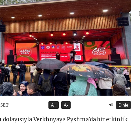
🔊
ASET
A+
A-
Dinle
ü dolayısıyla Verkhnyaya Pyshma’da bir etkinlik