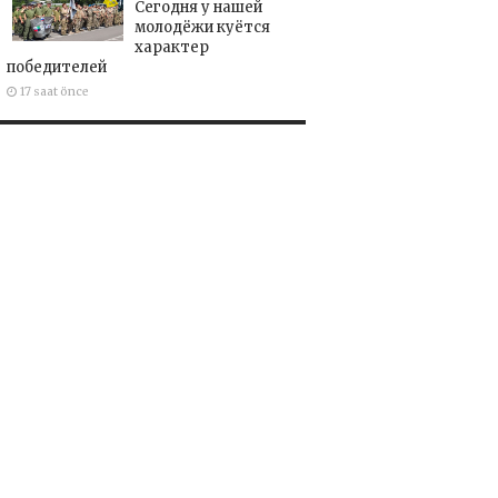
Сегодня у нашей
молодёжи куётся
характер
победителей
17 saat önce