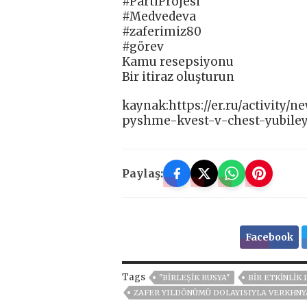
#PartiProjesi
#Medvedeva
#zaferimiz80
#görev
Kamu resepsiyonu
Bir itiraz oluşturun
kaynak:https://er.ru/activity/
pyshme-kvest-v-chest-yubile
Paylaş:
Facebook
Tags
"BIRLEŞIK RUSYA"
BIR ETKINLIK
ZAFER YILDÖNÜMÜ DOLAYISIYLA VERKHNYA