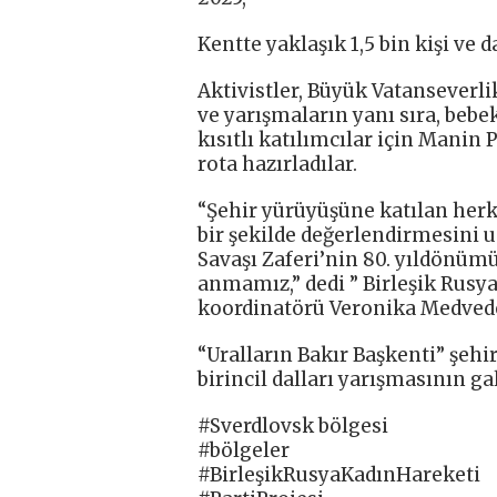
Kentte yaklaşık 1,5 bin kişi ve da
Aktivistler, Büyük Vatanseverlik
ve yarışmaların yanı sıra, bebe
kısıtlı katılımcılar için Manin 
rota hazırladılar.
“Şehir yürüyüşüne katılan herk
bir şekilde değerlendirmesini 
Savaşı Zaferi’nin 80. yıldönüm
anmamız,” dedi ” Birleşik Rusya
koordinatörü Veronika Medvede
“Uralların Bakır Başkenti” şehi
birincil dalları yarışmasının ga
#Sverdlovsk bölgesi
#bölgeler
#BirleşikRusyaKadınHareketi