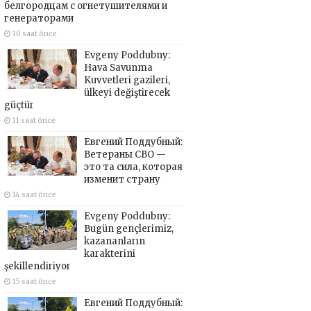
белгородцам с огнетушителями и
генераторами
10 saat önce
Evgeny Poddubny:
Hava Savunma
Kuvvetleri gazileri,
ülkeyi değiştirecek
güçtür
11 saat önce
Евгений Поддубный:
Ветераны СВО —
это та сила, которая
изменит страну
14 saat önce
Evgeny Poddubny:
Bugün gençlerimiz,
kazananların
karakterini
şekillendiriyor
15 saat önce
Евгений Поддубный: