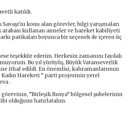
vetli katıldı.
 Savaşı’nı konu alan görevler, bilgi yarışmaları
k arabası kullanan anneler ve hareket kabiliyeti
Parkı patikaları boyunca bir seçenek de içeren üç
ese teşekkür ederim. Herkesin zamanını faydalı
umuyorum. Bu yıl yürüyüş, Büyük Vatanseverlik
üne ithaf edildi. En önemlisi, kahramanlarımızı
 Kadın Hareketi ” parti projesinin yerel
va .
r görevinin, “Birleşik Rusya” bölgesel şubelerinin
libi olduğunu hatırlatalım.