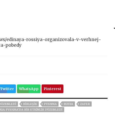
news/edinaya-rossiya-organizovala-v-verhnej-
ya-pobedy
Twitter
WhatsApp
Pinterest
 DÜZENLEDI
BIRLEŞIK
PYSHMA
RUSYA
ZAFER
YA PYSHMA'DA BIR ETKINLIK DÜZENLEDI