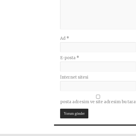
Ad
*
E-posta
*
İnternet sitesi
posta adresim ve site adresim bu tara