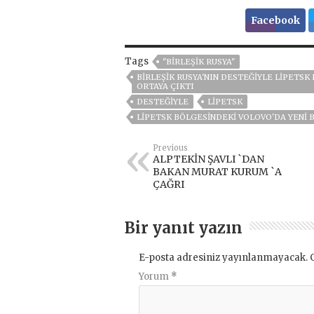
Facebook
Tags
"BIRLEŞIK RUSYA"
BIRLEŞIK RUSYA'NIN DESTEĞIYLE LIPETS
ORTAYA ÇIKTI
DESTEĞIYLE
LIPETSK
LIPETSK BÖLGESINDEKI VOLOVO'DA YENI 
Previous
ALPTEKİN ŞAVLI `DAN
BAKAN MURAT KURUM `A
ÇAĞRI
Bir yanıt yazın
E-posta adresiniz yayınlanmayacak.
Yorum
*