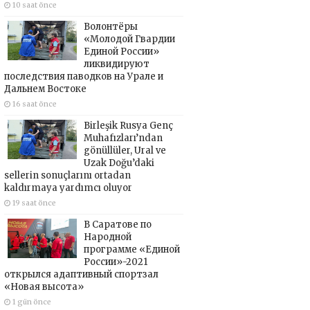
10 saat önce
Волонтёры
«Молодой Гвардии
Единой России»
ликвидируют
последствия паводков на Урале и
Дальнем Востоке
16 saat önce
Birleşik Rusya Genç
Muhafızları’ndan
gönüllüler, Ural ve
Uzak Doğu’daki
sellerin sonuçlarını ortadan
kaldırmaya yardımcı oluyor
19 saat önce
В Саратове по
Народной
программе «Единой
России»-2021
открылся адаптивный спортзал
«Новая высота»
1 gün önce