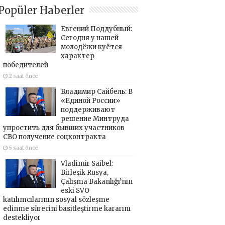
Popüler Haberler
Евгений Поддубный:
Сегодня у нашей
молодёжи куётся
характер
победителей
2 saat önce
Владимир Сайбель: В
«Единой России»
поддерживают
решение Минтруда
упростить для бывших участников
СВО получение соцконтракта
5 saat önce
Vladimir Saibel:
Birleşik Rusya,
Çalışma Bakanlığı’nın
eski SVO
katılımcılarının sosyal sözleşme
edinme sürecini basitleştirme kararını
destekliyor