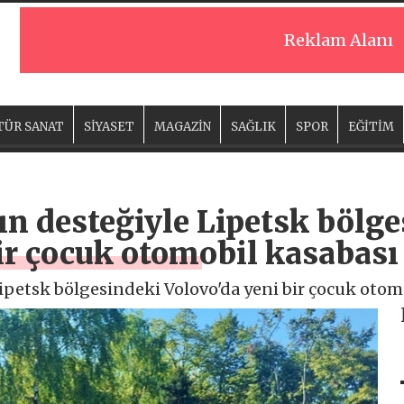
Reklam Alanı
TÜR SANAT
SİYASET
MAGAZİN
SAĞLIK
SPOR
EĞİTİM
ın desteğiyle Lipetsk bölg
ir çocuk otomobil kasabası 
ipetsk bölgesindeki Volovo'da yeni bir çocuk otomo