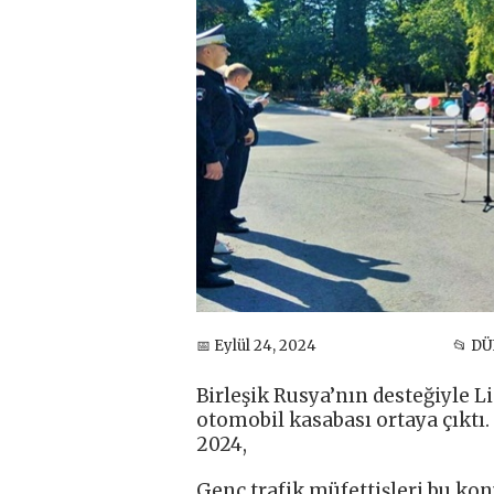
📅 Eylül 24, 2024
📂 D
Birleşik Rusya’nın desteğiyle L
otomobil kasabası ortaya çıktı.
2024,
Genç trafik müfettişleri bu ko