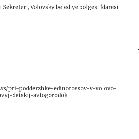
i Sekreteri, Volovsky belediye bölgesi İdaresi
/news/pri-podderzhke-edinorossov-v-volovo-
ovyj-detskij-avtogorodok