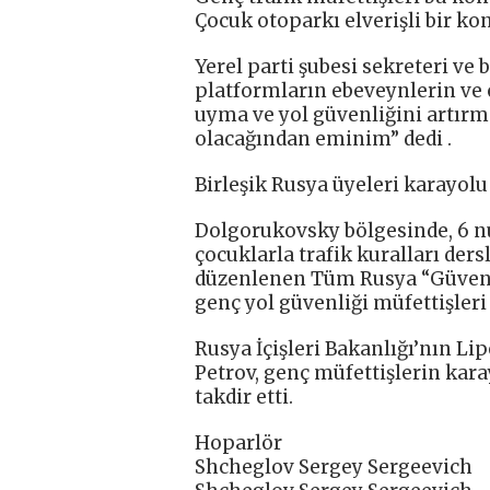
Çocuk otoparkı elverişli bir ko
Yerel parti şubesi sekreteri ve 
platformların ebeveynlerin ve 
uyma ve yol güvenliğini artırm
olacağından eminim” dedi .
Birleşik Rusya üyeleri karayol
Dolgorukovsky bölgesinde, 6 nu
çocuklarla trafik kuralları ders
düzenlenen Tüm Rusya “Güvenl
genç yol güvenliği müfettişleri 
Rusya İçişleri Bakanlığı’nın L
Petrov, genç müfettişlerin kara
takdir etti.
Hoparlör
Shcheglov Sergey Sergeevich