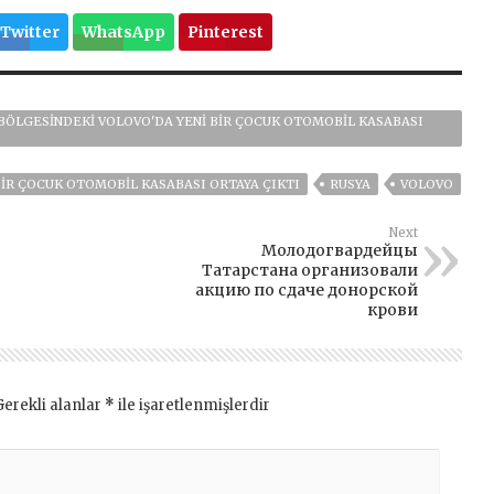
Twitter
WhatsApp
Pinterest
K BÖLGESINDEKI VOLOVO'DA YENI BIR ÇOCUK OTOMOBIL KASABASI
BIR ÇOCUK OTOMOBIL KASABASI ORTAYA ÇIKTI
RUSYA
VOLOVO
Next
Молодогвардейцы
Татарстана организовали
акцию по сдаче донорской
крови
Gerekli alanlar
*
ile işaretlenmişlerdir