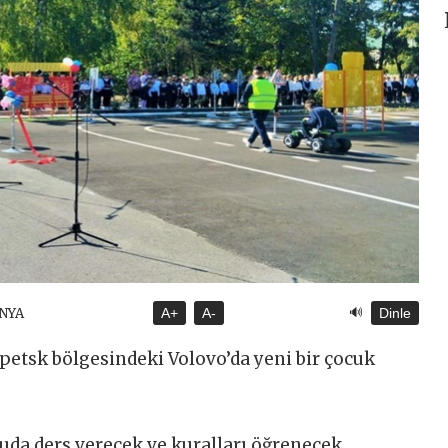
🔊
ÜNYA
A+
A-
Dinle
ipetsk bölgesindeki Volovo’da yeni bir çocuk
nuda ders verecek ve kuralları öğrenecek