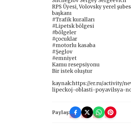
Shcheglov Sergey Sergeevich
RPS Üyesi, Volovsky yerel şubes
başkanı
#Trafik kuralları
#Lipetsk bölgesi
#bölgeler
#çocuklar
#motorlu kasaba
#Şeglov
#emniyet
Kamu resepsiyonu
Bir istek oluştur
kaynak:https://er.ru/activity
lipeckoj-oblasti-poyavilsya-n
Paylaş: