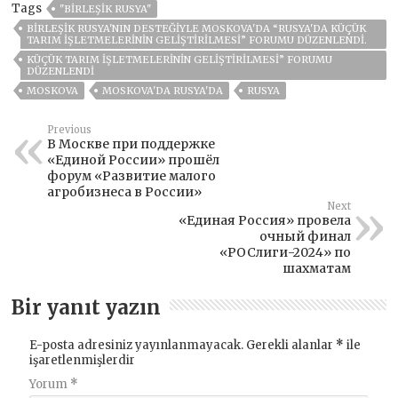
Tags
"BIRLEŞIK RUSYA"
BIRLEŞIK RUSYA'NIN DESTEĞIYLE MOSKOVA'DA “RUSYA'DA KÜÇÜK
TARIM İŞLETMELERININ GELIŞTIRILMESI” FORUMU DÜZENLENDI.
KÜÇÜK TARIM İŞLETMELERININ GELIŞTIRILMESI” FORUMU
DÜZENLENDI
MOSKOVA
MOSKOVA'DA RUSYA'DA
RUSYA
Previous
В Москве при поддержке
«Единой России» прошёл
форум «Развитие малого
агробизнеса в России»
Next
«Единая Россия» провела
очный финал
«РОСлиги-2024» по
шахматам
Bir yanıt yazın
E-posta adresiniz yayınlanmayacak.
Gerekli alanlar
*
ile
işaretlenmişlerdir
Yorum
*