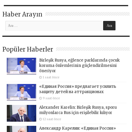
Haber Arayın
Popüler Haberler
Birleşik Rusya, eğlence parklarında çocuk
koruma önlemlerinin güçlendirilmesini
öneriyor
1 saat önce
«Единая Россия» предлагает усилить
защиту детей на аттракционах
9 saat önce
Alexander Karelin: Birleşik Rusya, sporu
milyonlarca Rus için erişilebilir kılıyor
12 saat önce
Александр Карелин: «Единая Россия»