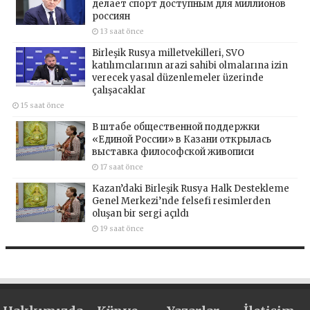
делает спорт доступным для миллионов
россиян
13 saat önce
Birleşik Rusya milletvekilleri, SVO
katılımcılarının arazi sahibi olmalarına izin
verecek yasal düzenlemeler üzerinde
çalışacaklar
15 saat önce
В штабе общественной поддержки
«Единой России» в Казани открылась
выставка философской живописи
17 saat önce
Kazan’daki Birleşik Rusya Halk Destekleme
Genel Merkezi’nde felsefi resimlerden
oluşan bir sergi açıldı
19 saat önce