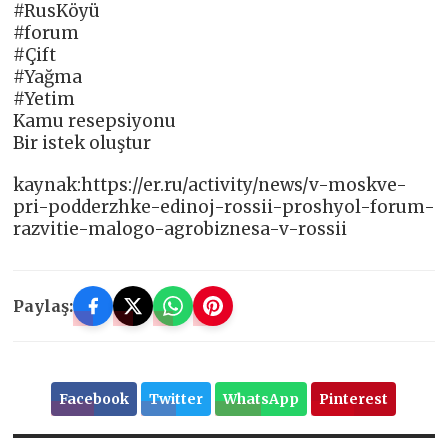
#RusKöyü
#forum
#Çift
#Yağma
#Yetim
Kamu resepsiyonu
Bir istek oluştur
kaynak:https://er.ru/activity/news/v-moskve-
pri-podderzhke-edinoj-rossii-proshyol-forum-
razvitie-malogo-agrobiznesa-v-rossii
Paylaş:
Facebook
Twitter
WhatsApp
Pinterest