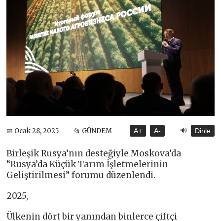
🔊
📅 Ocak 28, 2025
📂 GÜNDEM
A+
A-
Dinle
Birleşik Rusya’nın desteğiyle Moskova’da
“Rusya’da Küçük Tarım İşletmelerinin
Geliştirilmesi” forumu düzenlendi.
2025,
Ülkenin dört bir yanından binlerce çiftçi