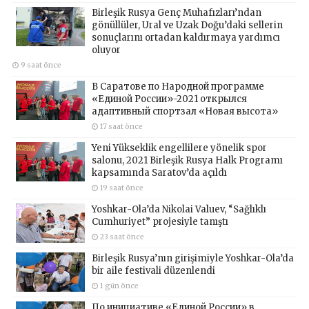
Birleşik Rusya Genç Muhafızları’ndan
gönüllüler, Ural ve Uzak Doğu’daki sellerin
sonuçlarını ortadan kaldırmaya yardımcı
oluyor
9 saat önce
В Саратове по Народной программе
«Единой России»-2021 открылся
адаптивный спортзал «Новая высота»
17 saat önce
Yeni Yükseklik engellilere yönelik spor
salonu, 2021 Birleşik Rusya Halk Programı
kapsamında Saratov’da açıldı
19 saat önce
Yoshkar-Ola’da Nikolai Valuev, “Sağlıklı
Cumhuriyet” projesiyle tanıştı
23 saat önce
Birleşik Rusya’nın girişimiyle Yoshkar-Ola’da
bir aile festivali düzenlendi
1 gün önce
По инициативе «Единой России» в