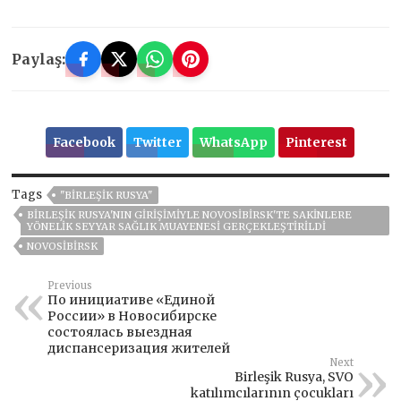
Paylaş:
Facebook
Twitter
WhatsApp
Pinterest
Tags
"BIRLEŞIK RUSYA"
BIRLEŞIK RUSYA'NIN GIRIŞIMIYLE NOVOSIBIRSK'TE SAKINLERE
YÖNELIK SEYYAR SAĞLIK MUAYENESI GERÇEKLEŞTIRILDI
NOVOSIBIRSK
Previous
По инициативе «Единой
России» в Новосибирске
состоялась выездная
диспансеризация жителей
Next
Birleşik Rusya, SVO
katılımcılarının çocukları