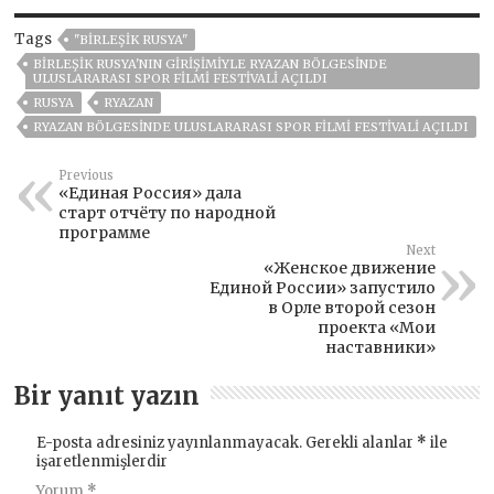
Tags
"BIRLEŞIK RUSYA"
BIRLEŞIK RUSYA'NIN GIRIŞIMIYLE RYAZAN BÖLGESINDE
ULUSLARARASI SPOR FILMI FESTIVALI AÇILDI
RUSYA
RYAZAN
RYAZAN BÖLGESINDE ULUSLARARASI SPOR FILMI FESTIVALI AÇILDI
Previous
«Единая Россия» дала
старт отчёту по народной
программе
Next
«Женское движение
Единой России» запустило
в Орле второй сезон
проекта «Мои
наставники»
Bir yanıt yazın
E-posta adresiniz yayınlanmayacak.
Gerekli alanlar
*
ile
işaretlenmişlerdir
Yorum
*