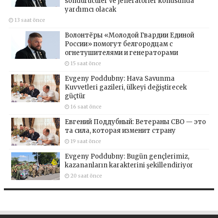
söndürücüler ve jeneratörler konusunda
yardımcı olacak
13 saat önce
Волонтёры «Молодой Гвардии Единой
России» помогут белгородцам с
огнетушителями и генераторами
15 saat önce
Evgeny Poddubny: Hava Savunma
Kuvvetleri gazileri, ülkeyi değiştirecek
güçtür
16 saat önce
Евгений Поддубный: Ветераны СВО — это
та сила, которая изменит страну
19 saat önce
Evgeny Poddubny: Bugün gençlerimiz,
kazananların karakterini şekillendiriyor
20 saat önce