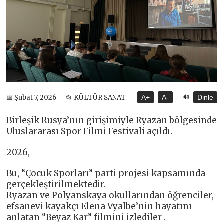
🔊
📅 Şubat 7, 2026
📂 KÜLTÜR SANAT
A+
A-
Dinle
Birleşik Rusya’nın girişimiyle Ryazan bölgesinde
Uluslararası Spor Filmi Festivali açıldı.
2026,
Bu, “Çocuk Sporları” parti projesi kapsamında
gerçekleştirilmektedir.
Ryazan ve Polyanskaya okullarından öğrenciler,
efsanevi kayakçı Elena Vyalbe’nin hayatını
anlatan “Beyaz Kar” filmini izlediler .