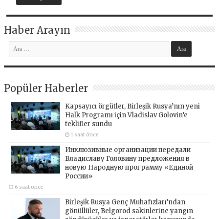
Haber Arayın
Popüler Haberler
Kapsayıcı örgütler, Birleşik Rusya’nın yeni
Halk Programı için Vladislav Golovin’e
teklifler sundu
1 saat önce
Инклюзивные организации передали
Владиславу Головину предложения в
новую Народную программу «Единой
России»
6 saat önce
Birleşik Rusya Genç Muhafızları’ndan
gönüllüler, Belgorod sakinlerine yangın