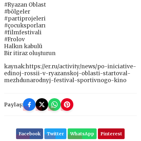
#Ryazan Oblast
#bölgeler
#partiprojeleri
#çocuksporları
#filmfestivali
#Frolov
Halkın kabulü
Bir itiraz oluşturun
kaynak:https://er.ru/activity/news/po-iniciative-
edinoj-rossii-v-ryazanskoj-oblasti-startoval-
mezhdunarodnyj-festival-sportivnogo-kino
Paylaş:
Facebook
Twitter
WhatsApp
Pinterest