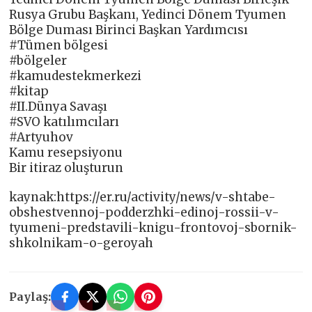
Rusya Grubu Başkanı, Yedinci Dönem Tyumen
Bölge Duması Birinci Başkan Yardımcısı
#Tümen bölgesi
#bölgeler
#kamudestekmerkezi
#kitap
#II.Dünya Savaşı
#SVO katılımcıları
#Artyuhov
Kamu resepsiyonu
Bir itiraz oluşturun
kaynak:https://er.ru/activity/news/v-shtabe-
obshestvennoj-podderzhki-edinoj-rossii-v-
tyumeni-predstavili-knigu-frontovoj-sbornik-
shkolnikam-o-geroyah
Paylaş: