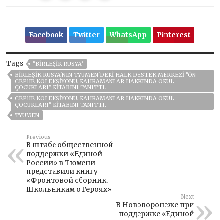
Facebook
Twitter
WhatsApp
Pinterest
Tags
"BIRLEŞIK RUSYA"
BIRLEŞIK RUSYA'NIN TYUMEN'DEKI HALK DESTEK MERKEZI "ÖN
CEPHE KOLEKSIYONU. KAHRAMANLAR HAKKINDA OKUL
ÇOCUKLARI" KITABINI TANITTI.
CEPHE KOLEKSIYONU. KAHRAMANLAR HAKKINDA OKUL
ÇOCUKLARI" KITABINI TANITTI.
TYUMEN
Previous
В штабе общественной
поддержки «Единой
России» в Тюмени
представили книгу
«Фронтовой сборник.
Школьникам о Героях»
Next
В Нововоронеже при
поддержке «Единой