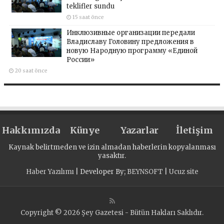
teklifler sundu
15 saat önce
Инклюзивные организации передали
Владиславу Головину предложения в
новую Народную программу «Единой
России»
20 saat önce
Hakkımızda
Künye
Yazarlar
İletişim
Kaynak belirtmeden ve izin almadan haberlerin kopyalanması
yasaktır.
Haber Yazılımı
| Developer By;
BEYNSOFT
|
Ucuz site
Copyright © 2026 Şey Gazetesi - Bütün Hakları Saklıdır.