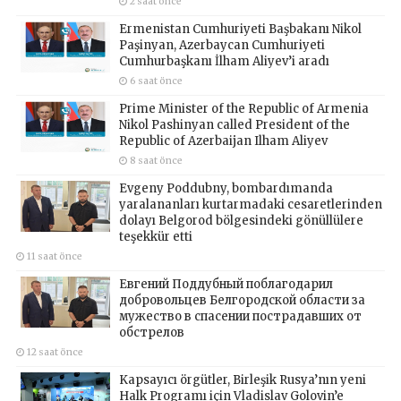
2 saat önce
Ermenistan Cumhuriyeti Başbakanı Nikol
Paşinyan, Azerbaycan Cumhuriyeti
Cumhurbaşkanı İlham Aliyev’i aradı
6 saat önce
Prime Minister of the Republic of Armenia
Nikol Pashinyan called President of the
Republic of Azerbaijan Ilham Aliyev
8 saat önce
Evgeny Poddubny, bombardımanda
yaralananları kurtarmadaki cesaretlerinden
dolayı Belgorod bölgesindeki gönüllülere
teşekkür etti
11 saat önce
Евгений Поддубный поблагодарил
добровольцев Белгородской области за
мужество в спасении пострадавших от
обстрелов
12 saat önce
Kapsayıcı örgütler, Birleşik Rusya’nın yeni
Halk Programı için Vladislav Golovin’e