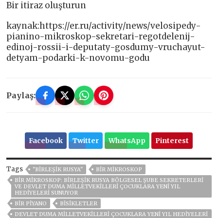
Bir itiraz oluşturun
kaynak:https://er.ru/activity/news/velosipedy-
pianino-mikroskop-sekretari-regotdelenij-
edinoj-rossii-i-deputaty-gosdumy-vruchayut-
detyam-podarki-k-novomu-godu
Paylaş:
Facebook
Twitter
WhatsApp
Pinterest
Tags
"BIRLEŞIK RUSYA"
BIR MIKROSKOP
BIR MIKROSKOP: BIRLEŞIK RUSYA BÖLGESEL ŞUBE SEKRETERLERI
VE DEVLET DUMA MILLETVEKILLERI ÇOCUKLARA YENI YIL
HEDIYELERI SUNUYOR
BIR PIYANO
BISIKLETLER
DEVLET DUMA MILLETVEKILLERI ÇOCUKLARA YENI YIL HEDIYELERI