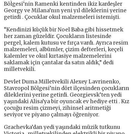
Bölgesi’nin Ramenki kentinden ikiz kardeşler
Georgy ve Milana’nın yeni yıl dileklerini yerine
getirdi . Çocuklar okul malzemeleri istemişti.
“Kendinizi küçük bir Noel Baba gibi hissetmek
her zaman güzeldir. Çocukların listesinde
pergel, kalem kutusu ve fırça vardı. Ayrıca resim
malzemeleri, albümler, çizim defterleri, keçeli
kalemler ve okul kırtasiye malzemelerini
saklamak için çantalar da satın aldık,” dedi
milletvekili.
Devlet Duma Milletvekili Alexey Lavrinenko,
Stavropol Bölgesi’nin dört ilçesinden çocukların
dileklerini yerine getirdi. Georgievsk’ten yedi
yaşındaki Alisa’ya bir oyuncak ev hediye etti . Kız
çocuğu resim çizmeyi, zihinsel aritmetiği
seviyor ve piyano çalmayı öğreniyor.
Grachevka’dan yedi yaşındaki müzik tutkunu
Victoria , milletvekilinden elektrikli bir piyano