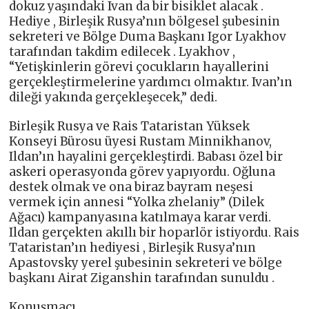
dokuz yaşındaki Ivan da bir bisiklet alacak .
Hediye , Birleşik Rusya’nın bölgesel şubesinin
sekreteri ve Bölge Duma Başkanı Igor Lyakhov
tarafından takdim edilecek . Lyakhov ,
“Yetişkinlerin görevi çocukların hayallerini
gerçekleştirmelerine yardımcı olmaktır. Ivan’ın
dileği yakında gerçekleşecek,” dedi.
Birleşik Rusya ve Rais Tataristan Yüksek
Konseyi Bürosu üyesi Rustam Minnikhanov,
Ildan’ın hayalini gerçekleştirdi. Babası özel bir
askeri operasyonda görev yapıyordu. Oğluna
destek olmak ve ona biraz bayram neşesi
vermek için annesi “Yolka zhelaniy” (Dilek
Ağacı) kampanyasına katılmaya karar verdi.
Ildan gerçekten akıllı bir hoparlör istiyordu. Rais
Tataristan’ın hediyesi , Birleşik Rusya’nın
Apastovsky yerel şubesinin sekreteri ve bölge
başkanı Airat Ziganshin tarafından sunuldu .
Konuşmacı