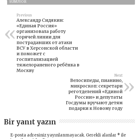
SUNUYOR
Previous
Александр Сидякин:
«Единая Россия»
организовала работу
горячей линии для
пострадавших от атаки
ВСУ в Херсонской области
и поможет с
госпитализацией
тяжелораненого ребёнка в
Москву
Next
Велосипеды, пианино,
микроскоп: секретари
реготделений «Единой
России» и депутаты
Госдумы вручают детям
подарки к Новому году
Bir yanıt yazın
E-posta adresiniz yayınlanmayacak.
Gerekli alanlar
*
ile