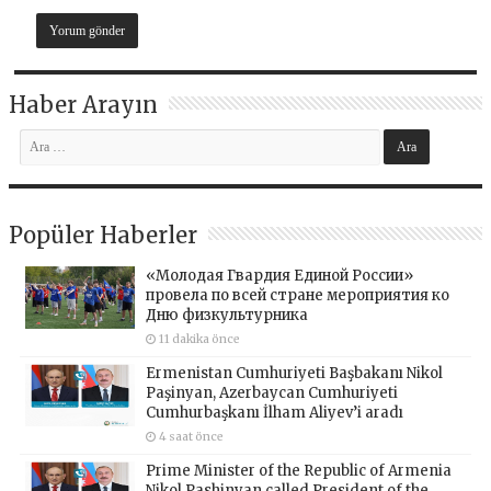
Haber Arayın
Popüler Haberler
«Молодая Гвардия Единой России»
провела по всей стране мероприятия ко
Дню физкультурника
11 dakika önce
Ermenistan Cumhuriyeti Başbakanı Nikol
Paşinyan, Azerbaycan Cumhuriyeti
Cumhurbaşkanı İlham Aliyev’i aradı
4 saat önce
Prime Minister of the Republic of Armenia
Nikol Pashinyan called President of the