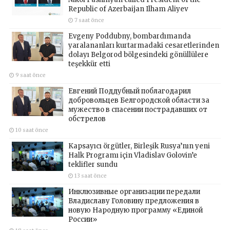
Republic of Azerbaijan Ilham Aliyev
7 saat önce
Evgeny Poddubny, bombardımanda
yaralananları kurtarmadaki cesaretlerinden
dolayı Belgorod bölgesindeki gönüllülere
teşekkür etti
9 saat önce
Евгений Поддубный поблагодарил
добровольцев Белгородской области за
мужество в спасении пострадавших от
обстрелов
10 saat önce
Kapsayıcı örgütler, Birleşik Rusya’nın yeni
Halk Programı için Vladislav Golovin’e
teklifler sundu
13 saat önce
Инклюзивные организации передали
Владиславу Головину предложения в
новую Народную программу «Единой
России»