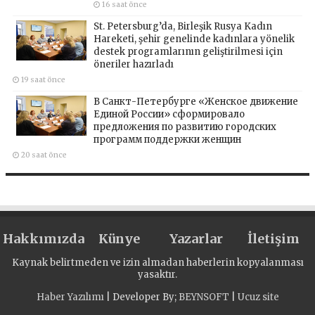
16 saat önce
St. Petersburg’da, Birleşik Rusya Kadın
Hareketi, şehir genelinde kadınlara yönelik
destek programlarının geliştirilmesi için
öneriler hazırladı
19 saat önce
В Санкт-Петербурге «Женское движение
Единой России» сформировало
предложения по развитию городских
программ поддержки женщин
20 saat önce
Hakkımızda
Künye
Yazarlar
İletişim
Kaynak belirtmeden ve izin almadan haberlerin kopyalanması
yasaktır.
Haber Yazılımı
| Developer By;
BEYNSOFT
|
Ucuz site