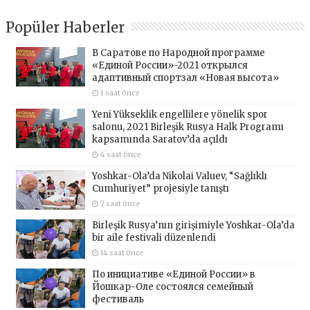
Popüler Haberler
В Саратове по Народной программе
«Единой России»-2021 открылся
адаптивный спортзал «Новая высота»
1 saat önce
Yeni Yükseklik engellilere yönelik spor
salonu, 2021 Birleşik Rusya Halk Programı
kapsamında Saratov’da açıldı
4 saat önce
Yoshkar-Ola’da Nikolai Valuev, “Sağlıklı
Cumhuriyet” projesiyle tanıştı
7 saat önce
Birleşik Rusya’nın girişimiyle Yoshkar-Ola’da
bir aile festivali düzenlendi
14 saat önce
По инициативе «Единой России» в
Йошкар-Оле состоялся семейный
фестиваль