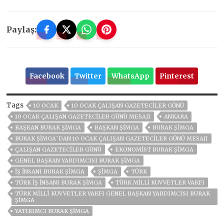
Paylaş:
Facebook
Twitter
WhatsApp
Pinterest
Tags
10 OCAK
10 OCAK ÇALIŞAN GAZETECILER GÜNÜ
10 OCAK ÇALIŞAN GAZETECILER GÜNÜ MESAJI
ANKARA
BAŞKAN BURAK ŞİMGA
BAŞKAN ŞİMGA
BURAK ŞİMGA
BURAK ŞİMGA`DAN 10 OCAK ÇALIŞAN GAZETECİLER GÜNÜ MESAJI
ÇALIŞAN GAZETECILER GÜNÜ
EKONOMIST BURAK ŞIMGA
GENEL BAŞKAN YARDIMCISI BURAK ŞİMGA
IŞ INSANI BURAK ŞİMGA
ŞİMGA
TÜRK
TÜRK İŞ İNSANI BURAK ŞIMGA
TÜRK MILLI KUVVETLER VAKFI
TÜRK MILLÎ KUVVETLER VAKFI GENEL BAŞKAN YARDIMCISI BURAK
ŞİMGA
YATIRIMCI BURAK ŞIMGA