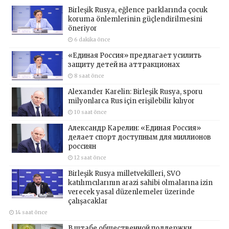
Birleşik Rusya, eğlence parklarında çocuk
koruma önlemlerinin güçlendirilmesini
öneriyor
6 dakika önce
«Единая Россия» предлагает усилить
защиту детей на аттракционах
8 saat önce
Alexander Karelin: Birleşik Rusya, sporu
milyonlarca Rus için erişilebilir kılıyor
10 saat önce
Александр Карелин: «Единая Россия»
делает спорт доступным для миллионов
россиян
12 saat önce
Birleşik Rusya milletvekilleri, SVO
katılımcılarının arazi sahibi olmalarına izin
verecek yasal düzenlemeler üzerinde
çalışacaklar
14 saat önce
В штабе общественной поддержки