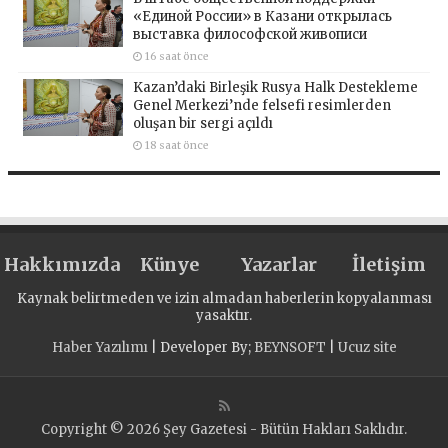
«Единой России» в Казани открылась
выставка философской живописи
16 saat önce
Kazan’daki Birleşik Rusya Halk Destekleme
Genel Merkezi’nde felsefi resimlerden
oluşan bir sergi açıldı
18 saat önce
Hakkımızda
Künye
Yazarlar
İletişim
Kaynak belirtmeden ve izin almadan haberlerin kopyalanması
yasaktır.
Haber Yazılımı
| Developer By;
BEYNSOFT
|
Ucuz site
Copyright © 2026 Şey Gazetesi - Bütün Hakları Saklıdır.