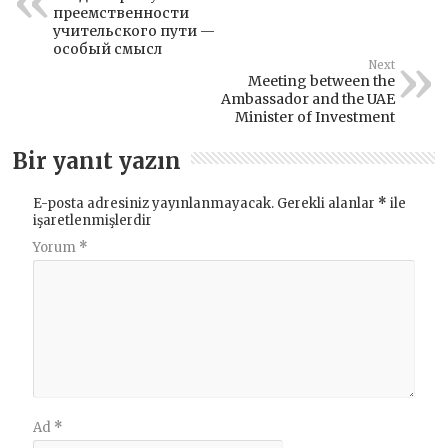
преемственности
учительского пути —
особый смысл
Next
Meeting between the
Ambassador and the UAE
Minister of Investment
Bir yanıt yazın
E-posta adresiniz yayınlanmayacak.
Gerekli alanlar
*
ile
işaretlenmişlerdir
Yorum
*
Ad
*