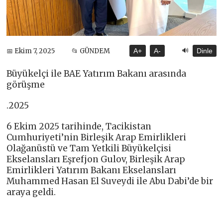
🔊
📅 Ekim 7, 2025
📂 GÜNDEM
A+
A-
Dinle
Büyükelçi ile BAE Yatırım Bakanı arasında
görüşme
.2025
6 Ekim 2025 tarihinde, Tacikistan
Cumhuriyeti’nin Birleşik Arap Emirlikleri
Olağanüstü ve Tam Yetkili Büyükelçisi
Ekselansları Eşrefjon Gulov, Birleşik Arap
Emirlikleri Yatırım Bakanı Ekselansları
Muhammed Hasan El Suveydi ile Abu Dabi’de bir
araya geldi.