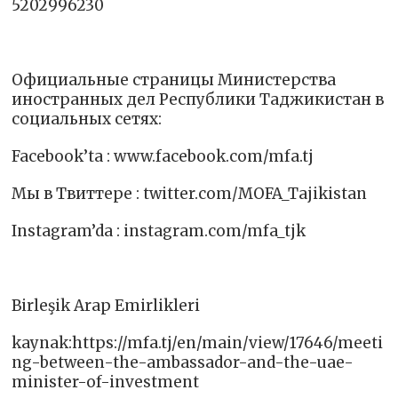
5202996230
Официальные страницы Министерства
иностранных дел Республики Таджикистан в
социальных сетях:
Facebook’ta : www.facebook.com/mfa.tj​
Мы в Твиттере : twitter.com/MOFA_Tajikistan
Instagram’da : instagram.com/mfa_tjk ​
Birleşik Arap Emirlikleri
kaynak:https://mfa.tj/en/main/view/17646/meeti
ng-between-the-ambassador-and-the-uae-
minister-of-investment