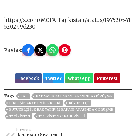
https://x.com/MOFA_Tajikistan/status/197520541
5202996230
Paylaş:
Facebook
Twitter
WhatsApp
Pinterest
Tags
BAE
BAE YATIRIM BAKANI ARASINDA GÖRÜŞME
BIRLEŞIK ARAP EMIRLIKLERI
BÜYÜKELÇI
BÜYÜKELÇI ILE BAE YATIRIM BAKANI ARASINDA GÖRÜŞME
TACİKİSTAN
TACIKISTAN CUMHURIYETI
Previous
Владимир Якушев: В