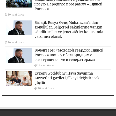
новую Народную программу «Единой
России»
10 saat önce
Birleşik Rusya Genç Muhafızları’ndan
gönüllüler, Belgorod sakinlerine yangın
söndürücüler ve jeneratörler konusunda
yardımcı olacak
16 saat önce
Волонтёры «Молодой Гвардии Единой
России» помогут белгородцам с
огнетушителями и генераторами
19 saat önce
Evgeny Poddubny: Hava Savunma
Kuvvetleri gazileri, ülkeyi değiştirecek
güçtür
20 saat önce