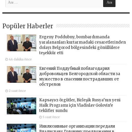
Popüler Haberler
Evgeny Poddubny, bombardımanda
yaralananları kurtarmadaki cesaretlerinden
dolayı Belgorod bölgesindeki gönüllülere
teşekkür etti
46 dakika önce
Евгений Поддубный поблагодарил
добровольцев Белгородской области за
мужество в спасении пострадавших от
обстрелов
2 saat önce
Kapsayıcı örgütler, Birleşik Rusya’nın yeni
Halk Programı için Vladislav Golovin’e
teklifler sundu
5 saat önce
Инклюзивные организации передали
Владиславу Головину предложения в