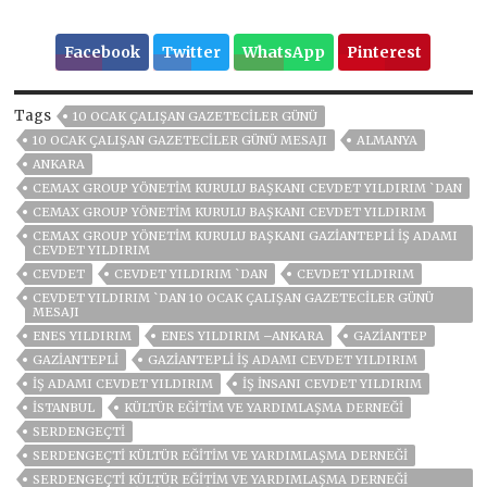
Facebook
Twitter
WhatsApp
Pinterest
Tags
10 OCAK ÇALIŞAN GAZETECILER GÜNÜ
10 OCAK ÇALIŞAN GAZETECILER GÜNÜ MESAJI
ALMANYA
ANKARA
CEMAX GROUP YÖNETİM KURULU BAŞKANI CEVDET YILDIRIM `DAN
CEMAX GROUP YÖNETIM KURULU BAŞKANI CEVDET YILDIRIM
CEMAX GROUP YÖNETIM KURULU BAŞKANI GAZIANTEPLI İŞ ADAMI
CEVDET YILDIRIM
CEVDET
CEVDET YILDIRIM `DAN
CEVDET YILDIRIM
CEVDET YILDIRIM `DAN 10 OCAK ÇALIŞAN GAZETECILER GÜNÜ
MESAJI
ENES YILDIRIM
ENES YILDIRIM –ANKARA
GAZIANTEP
GAZİANTEPLİ
GAZIANTEPLI İŞ ADAMI CEVDET YILDIRIM
IŞ ADAMI CEVDET YILDIRIM
İŞ INSANI CEVDET YILDIRIM
ISTANBUL
KÜLTÜR EĞITIM VE YARDIMLAŞMA DERNEĞI
SERDENGEÇTI
SERDENGEÇTI KÜLTÜR EĞITIM VE YARDIMLAŞMA DERNEĞI
SERDENGEÇTI KÜLTÜR EĞITIM VE YARDIMLAŞMA DERNEĞI