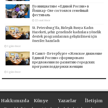
По инициативе «Единой России» в
Йошкар-Оле состоялся семейный
фестиваль
22 saat önce
St. Petersburg’da, Birleşik Rusya Kadın
Hareketi, şehir genelinde kadınlara yönelik
destek programlarının geliştirilmesi için
öneriler hazırladı
1 gün önce
В Санкт-Петербурге «Женское движение
Единой России» сформировало
предложения по развитию городских
программ поддержки женщин
1 gün önce
Hakkımızda
Künye
Yazarlar
İletişim