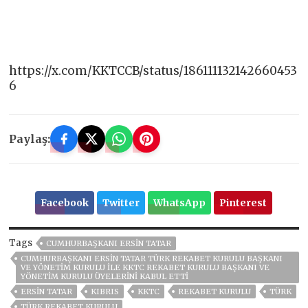
https://x.com/KKTCCB/status/186111132142660453
6
Paylaş:
Facebook
Twitter
WhatsApp
Pinterest
Tags
CUMHURBAŞKANI ERSIN TATAR
CUMHURBAŞKANI ERSIN TATAR TÜRK REKABET KURULU BAŞKANI
VE YÖNETIM KURULU ILE KKTC REKABET KURULU BAŞKANI VE
YÖNETIM KURULU ÜYELERINI KABUL ETTI
ERSIN TATAR
KIBRIS
KKTC
REKABET KURULU
TÜRK
TÜRK REKABET KURULU