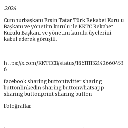
.2024
Cumhurbaşkanı Ersin Tatar Türk Rekabet Kurulu
Başkanı ve yönetim kurulu ile KKTC Rekabet
Kurulu Başkanı ve yönetim kurulu üyelerini
kabul ederek görüştü.
https://x.com/KKTCCB/status/186111132142660453
6
facebook sharing buttontwitter sharing
buttonlinkedin sharing buttonwhatsapp
sharing buttonprint sharing button
Fotoğraflar