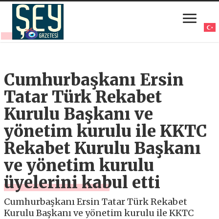
Cumhurbaşkanı Ersin
Tatar Türk Rekabet
Kurulu Başkanı ve
yönetim kurulu ile KKTC
Rekabet Kurulu Başkanı
ve yönetim kurulu
üyelerini kabul etti
Cumhurbaşkanı Ersin Tatar Türk Rekabet
Kurulu Başkanı ve yönetim kurulu ile KKTC