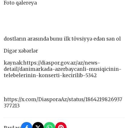
Foto qalereya
dostların arasında bunu ilk tövsiyyə edən sən ol
Digər xəbərlər
kaynak:https://diaspor.gov.az/az/news-
detail/danimarkada-azerbaycanli-musiqicinin-
telebelerinin-konserti-kecirilib-5342
https://x.com/DiasporaAz/status/1864219826937
377213
Paylaş: