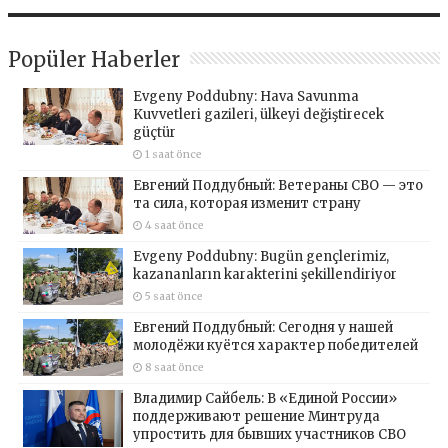
Popüler Haberler
Evgeny Poddubny: Hava Savunma
Kuvvetleri gazileri, ülkeyi değiştirecek
güçtür
1 saat önce
Евгений Поддубный: Ветераны СВО — это
та сила, которая изменит страну
4 saat önce
Evgeny Poddubny: Bugün gençlerimiz,
kazananların karakterini şekillendiriyor
5 saat önce
Евгений Поддубный: Сегодня у нашей
молодёжи куётся характер победителей
8 saat önce
Владимир Сайбель: В «Единой России»
поддерживают решение Минтруда
упростить для бывших участников СВО