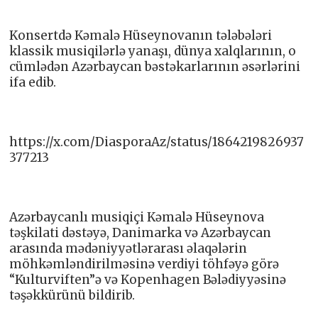
Konsertdə Kəmalə Hüseynovanın tələbələri
klassik musiqilərlə yanaşı, dünya xalqlarının, o
cümlədən Azərbaycan bəstəkarlarının əsərlərini
ifa edib.
https://x.com/DiasporaAz/status/1864219826937
377213
Azərbaycanlı musiqiçi Kəmalə Hüseynova
təşkilati dəstəyə, Danimarka və Azərbaycan
arasında mədəniyyətlərarası əlaqələrin
möhkəmləndirilməsinə verdiyi töhfəyə görə
“Kulturviften”ə və Kopenhagen Bələdiyyəsinə
təşəkkürünü bildirib.