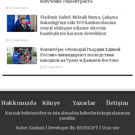
получение соцконтракта
10 saat önce
Vladimir Saibel: Birleşik Rusya, Çalışma
Bakanlığı’nın eski SVO katılımcılarının
sosyal sözleşme edinme sürecini
basitleştirme kararını destekliyor
15 saat önce
Волонтёры «Молодой Гвардии Единой
России» ликвидируют последствия
паводков на Урале и Дальнем Востоке
22 saat önce
Hakkımızda
Künye
Yazarlar
İletişim
Kaynak belirtmeden ve izin almadan haberlerin kopyalanması
yasaktır.
Haber Yazılımı
| Developer By;
BEYNSOFT
|
Ucuz site