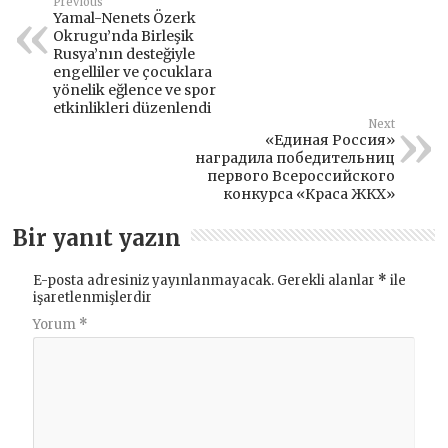
Previous
Yamal-Nenets Özerk
Okrugu’nda Birleşik
Rusya’nın desteğiyle
engelliler ve çocuklara
yönelik eğlence ve spor
etkinlikleri düzenlendi
Next
«Единая Россия»
наградила победительниц
первого Всероссийского
конкурса «Краса ЖКХ»
Bir yanıt yazın
E-posta adresiniz yayınlanmayacak.
Gerekli alanlar
*
ile
işaretlenmişlerdir
Yorum
*