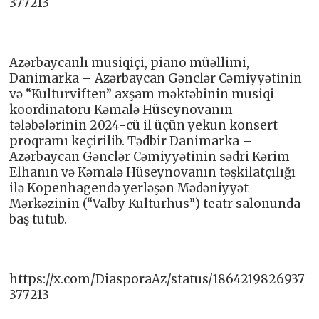
377213
Azərbaycanlı musiqiçi, piano müəllimi,
Danimarka – Azərbaycan Gənclər Cəmiyyətinin
və “Kulturviften” axşam məktəbinin musiqi
koordinatoru Kəmalə Hüseynovanın
tələbələrinin 2024-cü il üçün yekun konsert
proqramı keçirilib. Tədbir Danimarka –
Azərbaycan Gənclər Cəmiyyətinin sədri Kərim
Elhanın və Kəmalə Hüseynovanın təşkilatçılığı
ilə Kopenhagendə yerləşən Mədəniyyət
Mərkəzinin (“Valby Kulturhus”) teatr salonunda
baş tutub.
https://x.com/DiasporaAz/status/1864219826937
377213