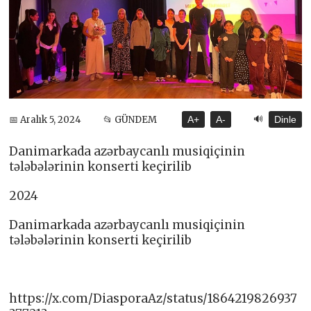
🔊
📅 Aralık 5, 2024
📂 GÜNDEM
A+
A-
Dinle
Danimarkada azərbaycanlı musiqiçinin
tələbələrinin konserti keçirilib
2024
Danimarkada azərbaycanlı musiqiçinin
tələbələrinin konserti keçirilib
https://x.com/DiasporaAz/status/1864219826937