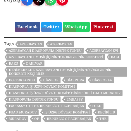
Facebook
Twitter
WhatsApp
Pinterest
Tags
AZERBAYCAN
AZƏRBAYCAN
AZƏRBAYCAN DIASPORUNA DƏSTƏK FONDU
AZƏRBAYCAN EVI
AZƏRBAYCANLI MUSIQIÇININ TƏLƏBƏLƏRININ KONSERTI
BAKI
BAKÜ
DANIMAR
DANIMARKADA AZƏRBAYCANLI MUSIQIÇININ TƏLƏBƏLƏRININ
KONSERTI KEÇIRILIB
DƏSTƏK FONDU
DIASPOR
DIASPORA
DIASPORLA
DIASPORLA İŞ ÜZRƏ DÖVLƏT KOMITƏSI
DIASPORLA İŞ ÜZRƏ DÖVLƏT KOMITƏSININ SƏDRI FUAD MURADOV
DIASPORUNA DƏSTƏK FONDU
EMBASSY
EMBASSY OF THE REPUBLIC OF AZERBAIJAN
FUAD
FUAD MURADOV
İŞ ÜZRƏ DÖVLƏT KOMITƏSI
KEÇIRILIB
MURADOV
ÖF
REPUBLIC OF AZERBAIJAN
THE