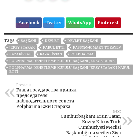
Facebook
Twitter
WhatsApp
Pinterest
Tags
BAŞKANI
DEVLET
DEVLET BAŞKANI
JERZY STARAK
KABUL ETTI
KASSYM-JOMART TOKAYEV
KAZAKISTAB
KAZAKİSTAN
POLPHARMA
POLPHARMA DENETLEME KURULU BAŞKANI JERZY STARAK
POLPHARMA DENETLEME KURULU BAŞKANI JERZY STARAK'I KABUL
ETTI
Previous
Глава государства принял
председателя
наблюдательного совета
Polpharma Ежи Старака
Next
Cumhurbaşkanı Ersin Tatar,
Kuzey Kıbrıs Türk
Cumhuriyeti Meclisi
Başkanlığı’na seçilen Ziya