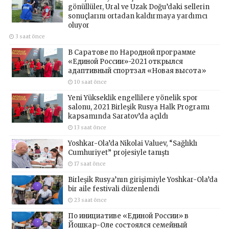
gönüllüler, Ural ve Uzak Doğu’daki sellerin
sonuçlarını ortadan kaldırmaya yardımcı
oluyor
3 saat önce
В Саратове по Народной программе
«Единой России»-2021 открылся
адаптивный спортзал «Новая высота»
10 saat önce
Yeni Yükseklik engellilere yönelik spor
salonu, 2021 Birleşik Rusya Halk Programı
kapsamında Saratov’da açıldı
13 saat önce
Yoshkar-Ola’da Nikolai Valuev, “Sağlıklı
Cumhuriyet” projesiyle tanıştı
17 saat önce
Birleşik Rusya’nın girişimiyle Yoshkar-Ola’da
bir aile festivali düzenlendi
23 saat önce
По инициативе «Единой России» в
Йошкар-Оле состоялся семейный