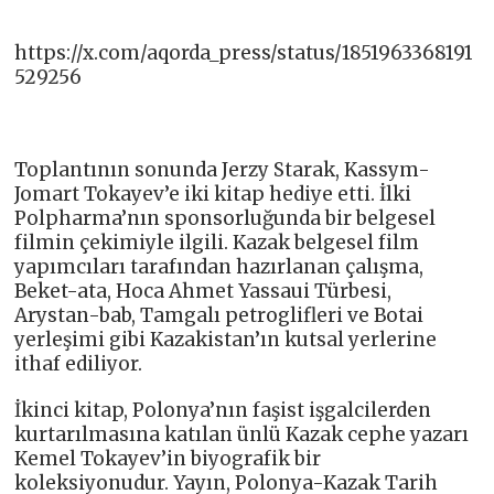
https://x.com/aqorda_press/status/1851963368191
529256
Toplantının sonunda Jerzy Starak, Kassym-
Jomart Tokayev’e iki kitap hediye etti. İlki
Polpharma’nın sponsorluğunda bir belgesel
filmin çekimiyle ilgili. Kazak belgesel film
yapımcıları tarafından hazırlanan çalışma,
Beket-ata, Hoca Ahmet Yassaui Türbesi,
Arystan-bab, Tamgalı petroglifleri ve Botai
yerleşimi gibi Kazakistan’ın kutsal yerlerine
ithaf ediliyor.
İkinci kitap, Polonya’nın faşist işgalcilerden
kurtarılmasına katılan ünlü Kazak cephe yazarı
Kemel Tokayev’in biyografik bir
koleksiyonudur. Yayın, Polonya-Kazak Tarih