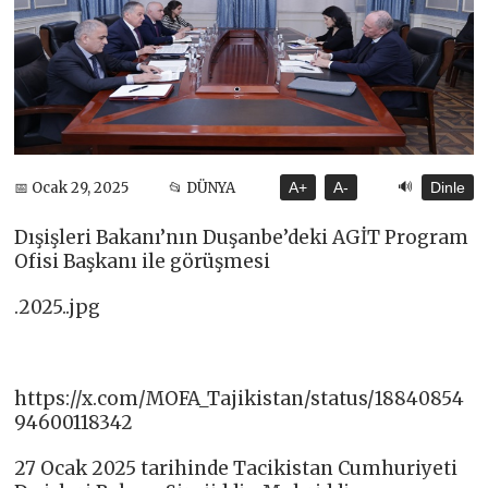
🔊
📅 Ocak 29, 2025
📂 DÜNYA
A+
A-
Dinle
Dışişleri Bakanı’nın Duşanbe’deki AGİT Program
Ofisi Başkanı ile görüşmesi
.2025..jpg
https://x.com/MOFA_Tajikistan/status/18840854
94600118342
27 Ocak 2025 tarihinde Tacikistan Cumhuriyeti