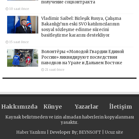
получение соцконтракта
10 saat önce
Vladimir Saibel: Birleşik Rusya, Çalışma
Bakanlığı’nın eski SVO katılımcılarının
sosyal sözleşme edinme sürecini
basitleştirme kararını destekliyor
15 saat önce
Волонтёры «Молодой Гвардии Единой
России» ликвидируют последствия
паводков на Урале и Дальнем Востоке
21 saat önce
Hakkımızda
Künye
Yazarlar
İletişim
Kaynak belirtmeden ve izin almadan haberlerin kopyalanması
yasaktır.
Haber Yazılımı
| Developer By;
BEYNSOFT
|
Ucuz site