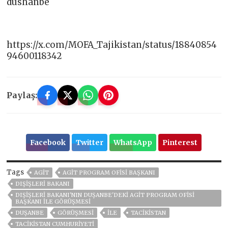
dushanbe
https://x.com/MOFA_Tajikistan/status/18840854
94600118342
Paylaş:
Facebook
Twitter
WhatsApp
Pinterest
Tags
AGIT
AGİT PROGRAM OFISI BAŞKANI
DIŞIŞLERI BAKANI
DIŞIŞLERI BAKANI'NIN DUŞANBE'DEKI AGİT PROGRAM OFISI
BAŞKANI ILE GÖRÜŞMESI
DUŞANBE
GÖRÜŞMESI
ILE
TACİKİSTAN
TACIKISTAN CUMHURIYETI