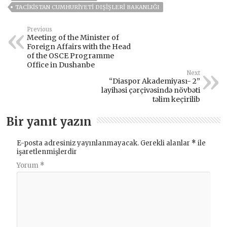
TACIKISTAN CUMHURIYETI DIŞIŞLERI BAKANLIĞI
Previous
Meeting of the Minister of
Foreign Affairs with the Head
of the OSCE Programme
Office in Dushanbe
Next
“Diaspor Akademiyası- 2”
layihəsi çərçivəsində növbəti
təlim keçirilib
Bir yanıt yazın
E-posta adresiniz yayınlanmayacak.
Gerekli alanlar
*
ile
işaretlenmişlerdir
Yorum
*