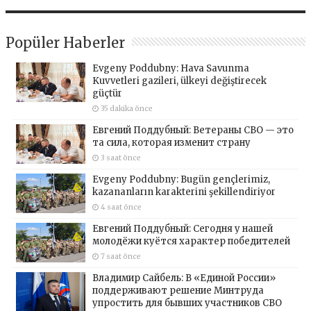
Popüler Haberler
Evgeny Poddubny: Hava Savunma
Kuvvetleri gazileri, ülkeyi değiştirecek
güçtür
35 dakika önce
Евгений Поддубный: Ветераны СВО — это
та сила, которая изменит страну
3 saat önce
Evgeny Poddubny: Bugün gençlerimiz,
kazananların karakterini şekillendiriyor
4 saat önce
Евгений Поддубный: Сегодня у нашей
молодёжи куётся характер победителей
7 saat önce
Владимир Сайбель: В «Единой России»
поддерживают решение Минтруда
упростить для бывших участников СВО