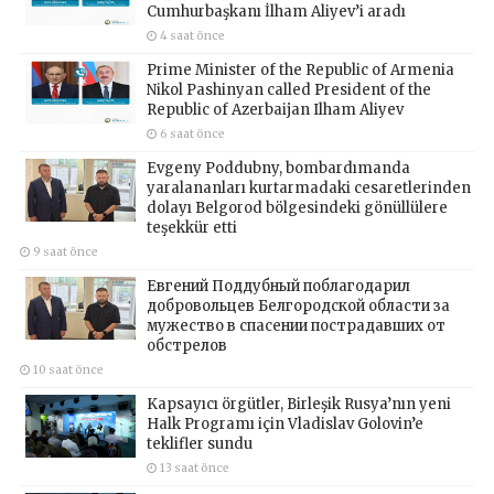
Cumhurbaşkanı İlham Aliyev’i aradı
4 saat önce
Prime Minister of the Republic of Armenia
Nikol Pashinyan called President of the
Republic of Azerbaijan Ilham Aliyev
6 saat önce
Evgeny Poddubny, bombardımanda
yaralananları kurtarmadaki cesaretlerinden
dolayı Belgorod bölgesindeki gönüllülere
teşekkür etti
9 saat önce
Евгений Поддубный поблагодарил
добровольцев Белгородской области за
мужество в спасении пострадавших от
обстрелов
10 saat önce
Kapsayıcı örgütler, Birleşik Rusya’nın yeni
Halk Programı için Vladislav Golovin’e
teklifler sundu
13 saat önce