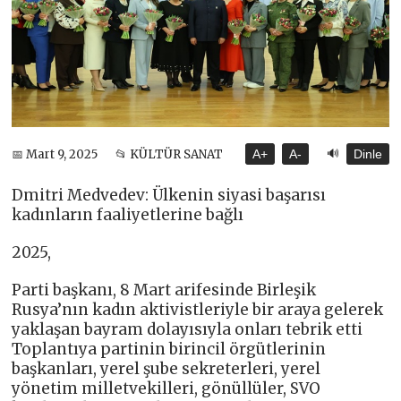
🔊
📅 Mart 9, 2025
📂 KÜLTÜR SANAT
A+
A-
Dinle
Dmitri Medvedev: Ülkenin siyasi başarısı
kadınların faaliyetlerine bağlı
2025,
Parti başkanı, 8 Mart arifesinde Birleşik
Rusya’nın kadın aktivistleriyle bir araya gelerek
yaklaşan bayram dolayısıyla onları tebrik etti
Toplantıya partinin birincil örgütlerinin
başkanları, yerel şube sekreterleri, yerel
yönetim milletvekilleri, gönüllüler, SVO