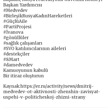
Başkan Yardımcısı
#Medvedev
#BirleşikRusyaKadınHareketleri
#GüçlüAile
#PartiProjesi
#İvanova
#gönüllüler
#sağlık çalışanları
#SVO katılımcılarının aileleri
#destekçiler
#8Mart
#damedvedev
Kamuoyunun kabulü
Bir itiraz oluşturun
Kaynak:https://er.ru/activity/news/dmitrij-
medvedev-ot-aktivnosti-zhenshin-zavisyat-
uspehi-v-politicheskoj-zhizni-strany