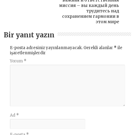
важная и ответственная
миссия – вы каждый день
трудитесь над
сохранением гармонии в
этом мире
Bir yanıt yazın
E-posta adresiniz yayınlanmayacak.
Gerekli alanlar
*
ile
işaretlenmişlerdir
Yorum
*
Ad
*
E-posta
*