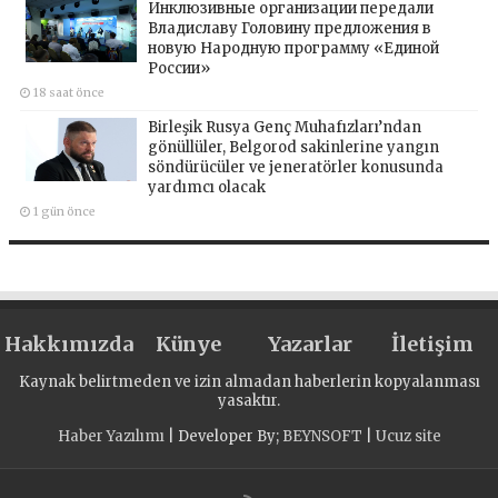
Инклюзивные организации передали
Владиславу Головину предложения в
новую Народную программу «Единой
России»
18 saat önce
Birleşik Rusya Genç Muhafızları’ndan
gönüllüler, Belgorod sakinlerine yangın
söndürücüler ve jeneratörler konusunda
yardımcı olacak
1 gün önce
Hakkımızda
Künye
Yazarlar
İletişim
Kaynak belirtmeden ve izin almadan haberlerin kopyalanması
yasaktır.
Haber Yazılımı
| Developer By;
BEYNSOFT
|
Ucuz site