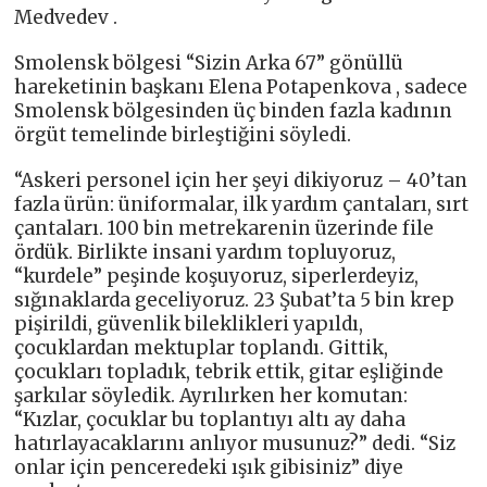
Medvedev .
Smolensk bölgesi “Sizin Arka 67” gönüllü
hareketinin başkanı Elena Potapenkova , sadece
Smolensk bölgesinden üç binden fazla kadının
örgüt temelinde birleştiğini söyledi.
“Askeri personel için her şeyi dikiyoruz – 40’tan
fazla ürün: üniformalar, ilk yardım çantaları, sırt
çantaları. 100 bin metrekarenin üzerinde file
ördük. Birlikte insani yardım topluyoruz,
“kurdele” peşinde koşuyoruz, siperlerdeyiz,
sığınaklarda geceliyoruz. 23 Şubat’ta 5 bin krep
pişirildi, güvenlik bileklikleri yapıldı,
çocuklardan mektuplar toplandı. Gittik,
çocukları topladık, tebrik ettik, gitar eşliğinde
şarkılar söyledik. Ayrılırken her komutan:
“Kızlar, çocuklar bu toplantıyı altı ay daha
hatırlayacaklarını anlıyor musunuz?” dedi. “Siz
onlar için penceredeki ışık gibisiniz” diye