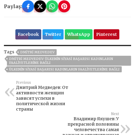
Paylaş:
Facebook
Twitter
WhatsApp
Pinterest
Tags
DMITRI MEDVEDEV
DMITRI MEDVEDEV: ÜLKENIN SIYASI BAŞARISI KADINLARIN
FAALIYETLERINE BAĞLI
ÜLKENIN SIYASI BAŞARISI KADINLARIN FAALIYETLERINE BAĞLI
Previous
Дмитрий Медведев: От
активности женщин
зависят успехи в
политической жизни
страны
Next
Владимир Якушев: У
прекрасной половины
человечества самая