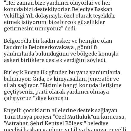
“Her zaman bize yardımcı oluyorlar ve her
konuda bizi destekliyorlar. Belediye Başkan
Vekilliği Yılı dolayısıyla özel olarak teşekkür
etmek istiyorum; bize birçok güzellikler
getirmesini umuyoruz” dedi.
Belgorodlu bir kadın asker ve hemşire olan
Lyudmila Belotserkovskaya , gönüllü
yardımlarda bulunduğunu ve bölgede konuşlu
askeri birliklere destek verdiğini söyledi.
Birleşik Rusya ilk günden bu yana yardımlarda
bulunuyor: Gıda, ev kimyasalları, jeneratör ve
silah sağlıyor. “Bizimle hangi konuda iletişime
geçtiyseniz, parti olarak yardımcı olmaya
çalışıyoruz ” diye konuştu.
Engelli çocukların ailelerine destek sağlayan
Tüm Rusya projesi “Özel Mutluluk”un kurucusu,
“Astrahan Şehri Kentsel Bölgesi” belediye
meclisi başkan yardımcısı Liliya İvanova, engelli