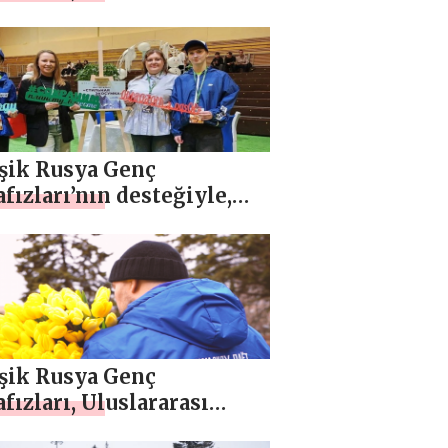
oveshchensk sakinleri
tarihi bir arayış
nleyecek
eşik Rusya Genç
ızları’nın desteğiyle,
yarsky’de (Khanty-Mansi
k Okrugu) “Kurtar ve
” çevre kampanyası
tıldı
eşik Rusya Genç
ızları, Uluslararası
nlar Günü onuruna