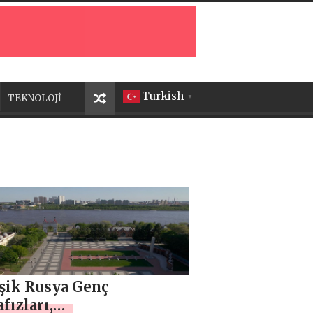
Turkish
TEKNOLOJİ
▼
eşik Rusya Genç
ızları,