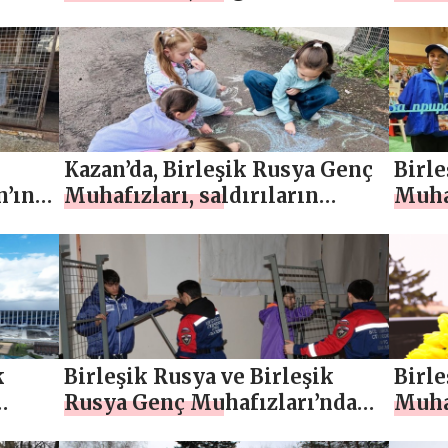
temizlik ve ağaç dikme
Blag
ına
faaliyetleri düzenledi
için 
düze
Kazan’da, Birleşik Rusya Genç
Birl
n’ın
Muhafızları, saldırıların
Muhaf
kurbanı olan çocukları anmak
Belo
ında
için bir miting düzenledi
Özer
Koru
başla
k
Birleşik Rusya ve Birleşik
Birl
Rusya Genç Muhafızları’ndan
Muhaf
gönüllüler, doğal afetten
Kadı