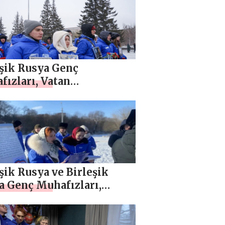
lerde etkinlikler
nledi
eşik Rusya Genç
ızları, Vatan
nucuları Günü için
lerde etkinlikler
nledi
şik Rusya ve Birleşik
a Genç Muhafızları,
ezh öğrencileri için
ve zeka oyunları
nledi