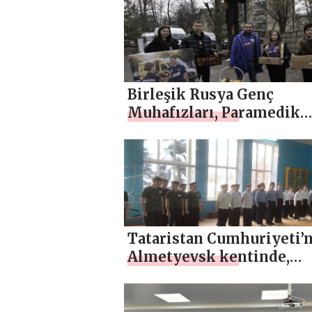
metrelik Aziz George
kurdelesini açtı
Birleşik Rusya Genç
Muhafızları, Paramedik
Günü’nü kutlamak için ü
genelinde etkinlikler
düzenliyor
Tataristan Cumhuriyeti’
Almetyevsk kentinde,
Birleşik Rusya Genç
Muhafızları’nın girişimi
gençler için askeri-spor