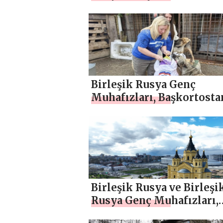
Gönüllü Bölüğü’nden
gönüllüleri cephe hatlar
kadar eşlik etti
Birleşik Rusya Genç
Muhafızları, Başkortosta
Sibay kentindeki evsiz
hayvanlara yiyecek bağış
bulundu
Birleşik Rusya ve Birleşi
Rusya Genç Muhafızları,
Nizhny Novgorod’da 300