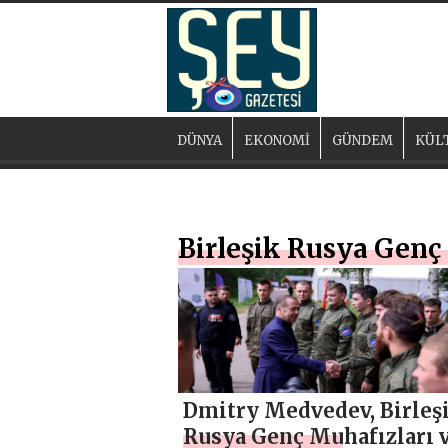
DÜNYA
EKONOMİ
GÜNDEM
KÜL
Birleşik Rusya Genç
Dmitry Medvedev, Birleş
Rusya Genç Muhafızları 