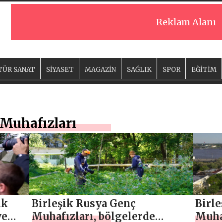
Reklam Alanı
TÜR SANAT
SİYASET
MAGAZİN
SAĞLIK
SPOR
EĞİTİM
 Muhafızları
ik
Birleşik Rusya Genç
Birl
ve
Muhafızları, bölgelerde
Muhaf