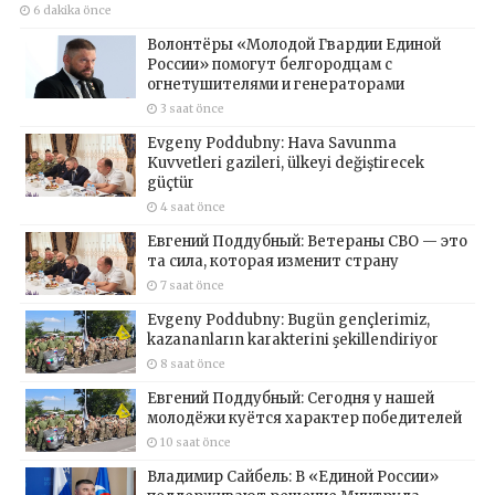
6 dakika önce
Волонтёры «Молодой Гвардии Единой
России» помогут белгородцам с
огнетушителями и генераторами
3 saat önce
Evgeny Poddubny: Hava Savunma
Kuvvetleri gazileri, ülkeyi değiştirecek
güçtür
4 saat önce
Евгений Поддубный: Ветераны СВО — это
та сила, которая изменит страну
7 saat önce
Evgeny Poddubny: Bugün gençlerimiz,
kazananların karakterini şekillendiriyor
8 saat önce
Евгений Поддубный: Сегодня у нашей
молодёжи куётся характер победителей
10 saat önce
Владимир Сайбель: В «Единой России»