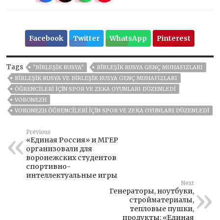
Facebook
Twitter
WhatsApp
Pinterest
Tags
"BIRLEŞIK RUSYA"
BIRLEŞIK RUSYA GENÇ MUHAFIZLARI
BIRLEŞIK RUSYA VE BIRLEŞIK RUSYA GENÇ MUHAFIZLARI
ÖĞRENCILERI IÇIN SPOR VE ZEKA OYUNLARI DÜZENLEDI
VORONEZH
VORONEZH ÖĞRENCILERI IÇIN SPOR VE ZEKA OYUNLARI DÜZENLEDI
Previous
«Единая Россия» и МГЕР
организовали для
воронежских студентов
спортивно-
интеллектуальные игры
Next
Генераторы, ноутбуки,
стройматериалы,
тепловые пушки,
продукты: «Единая