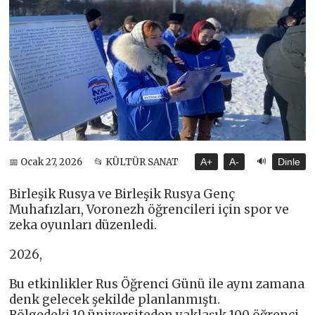
🔊
📅 Ocak 27, 2026
📂 KÜLTÜR SANAT
A+
A-
Dinle
Birleşik Rusya ve Birleşik Rusya Genç
Muhafızları, Voronezh öğrencileri için spor ve
zeka oyunları düzenledi.
2026,
Bu etkinlikler Rus Öğrenci Günü ile aynı zamana
denk gelecek şekilde planlanmıştı.