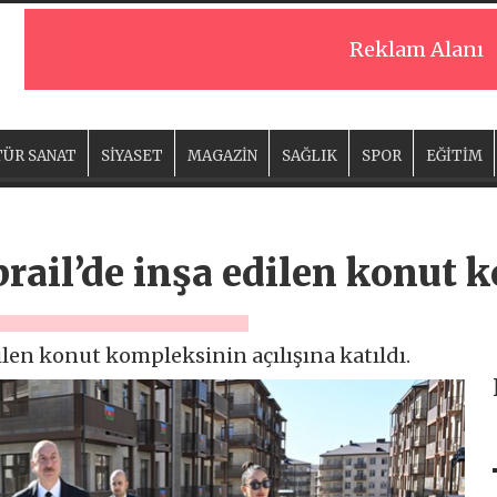
Reklam Alanı
ÜR SANAT
SİYASET
MAGAZİN
SAĞLIK
SPOR
EĞİTİM
brail’de inşa edilen konut
ilen konut kompleksinin açılışına katıldı.