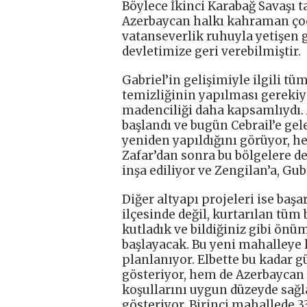
Böylece İkinci Karabağ Savaşı t
Azerbaycan halkı kahraman ço
vatanseverlik ruhuyla yetişen 
devletimize geri verebilmiştir.
Gabriel’in gelişimiyle ilgili tü
temizliğinin yapılması gerekiy
madenciliği daha kapsamlıydı.
başlandı ve bugün Cebrail’e g
yeniden yapıldığını görüyor, h
Zafar’dan sonra bu bölgelere def
inşa ediliyor ve Zengilan’a, Gu
Diğer altyapı projeleri ise başa
ilçesinde değil, kurtarılan tüm
kutladık ve bildiğiniz gibi önü
başlayacak. Bu yeni mahalleye 
planlanıyor. Elbette bu kadar g
gösteriyor, hem de Azerbaycan 
koşullarını uygun düzeyde sağl
gösteriyor. Birinci mahallede 3