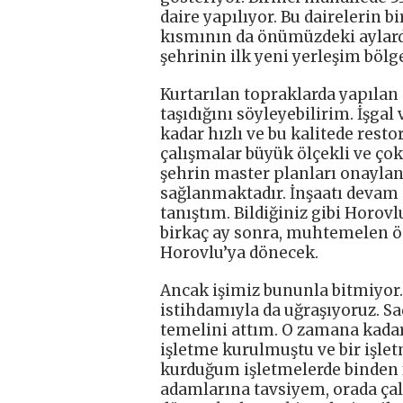
daire yapılıyor. Bu dairelerin b
kısmının da önümüzdeki aylard
şehrinin ilk yeni yerleşim bölg
Kurtarılan topraklarda yapılan ç
taşıdığını söyleyebilirim. İşgal
kadar hızlı ve bu kalitede res
çalışmalar büyük ölçekli ve çok
şehrin master planları onaylan
sağlanmaktadır. İnşaatı devam
tanıştım. Bildiğiniz gibi Horovl
birkaç ay sonra, muhtemelen ön
Horovlu’ya dönecek.
Ancak işimiz bununla bitmiyor
istihdamıyla da uğraşıyoruz. Sa
temelini attım. O zamana kadar
işletme kurulmuştu ve bir işlet
kurduğum işletmelerde binden fa
adamlarına tavsiyem, orada çal