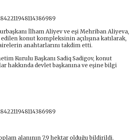
/1842211948114386989
başkanı İlham Aliyev ve eşi Mehriban Aliyeva,
 edilen konut kompleksinin açılışına katılarak,
airelerin anahtarlarını takdim etti.
netim Kurulu Başkanı Sadiq Sadigov, konut
r hakkında devlet başkanına ve eşine bilgi
/1842211948114386989
lam alanının 7,9 hektar olduğu bildirildi.