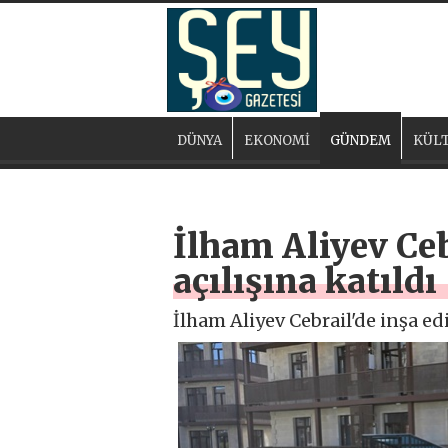
DÜNYA
EKONOMİ
GÜNDEM
KÜLT
İlham Aliyev Ce
açılışına katıldı
İlham Aliyev Cebrail'de inşa ed