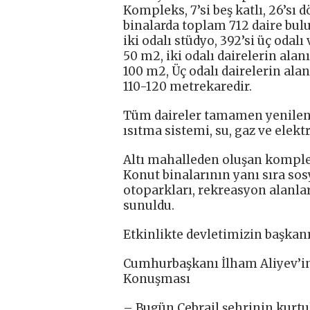
Kompleks, 7’si beş katlı, 26’sı 
binalarda toplam 712 daire bulunu
iki odalı stüdyo, 392’si üç odalı 
50 m2, iki odalı dairelerin alan
100 m2, Üç odalı dairelerin alan
110-120 metrekaredir.
Tüm daireler tamamen yenilenm
ısıtma sistemi, su, gaz ve elektr
Altı mahalleden oluşan komplek
Konut binalarının yanı sıra sosy
otoparkları, rekreasyon alanlar
sunuldu.
Etkinlikte devletimizin başkan
Cumhurbaşkanı İlham Aliyev’i
Konuşması
– Bugün Cebrail şehrinin kurtu