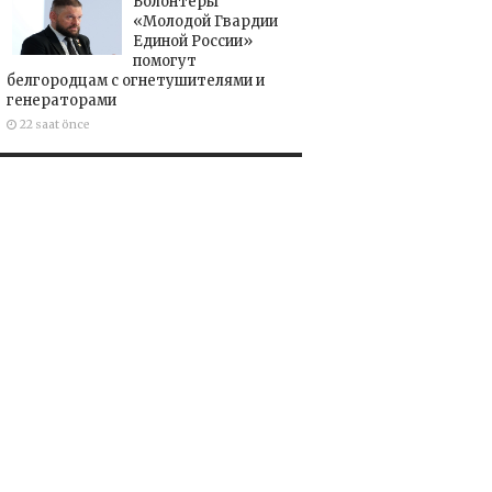
Волонтёры
«Молодой Гвардии
Единой России»
помогут
белгородцам с огнетушителями и
генераторами
22 saat önce