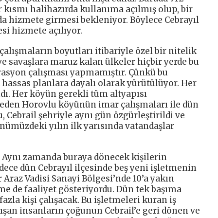
ir kısmı halihazırda kullanıma açılmış olup, bir
a hizmete girmesi bekleniyor. Böylece Cebrayıl
esi hizmete açılıyor.
alışmaların boyutları itibariyle özel bir nitelik
 ve savaşlara maruz kalan ülkeler hiçbir yerde bu
torasyon çalışması yapmamıştır. Çünkü bu
 hassas planlara dayalı olarak yürütülüyor. Her
dı. Her köyün gerekli tüm altyapısı
 eden Horovlu köyünün imar çalışmaları ile dün
u, Cebrail şehriyle aynı gün özgürleştirildi ve
ümüzdeki yılın ilk yarısında vatandaşlar
. Aynı zamanda buraya dönecek kişilerin
dece dün Cebrayıl ilçesinde beş yeni işletmenin
 Araz Vadisi Sanayi Bölgesi’nde 10’a yakın
me de faaliyet gösteriyordu. Dün tek başıma
zla kişi çalışacak. Bu işletmeleri kuran iş
ışan insanların çoğunun Cebrail’e geri dönen ve