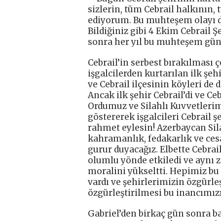
sizlerin, tüm Cebrail halkının
ediyorum. Bu muhteşem olayı dö
Bildiğiniz gibi 4 Ekim Cebrail
sonra her yıl bu muhteşem gü
Cebrail’in serbest bırakılması 
işgalcilerden kurtarılan ilk şe
ve Cebrail ilçesinin köyleri de 
Ancak ilk şehir Cebrail’di ve C
Ordumuz ve Silahlı Kuvvetleri
göstererek işgalcileri Cebrail 
rahmet eylesin! Azerbaycan Sil
kahramanlık, fedakarlık ve ces
gurur duyacağız. Elbette Cebrail
olumlu yönde etkiledi ve aynı
moralini yükseltti. Hepimiz bu
vardı ve şehirlerimizin özgürle
özgürleştirilmesi bu inancımızı 
Gabriel’den birkaç gün sonra ba