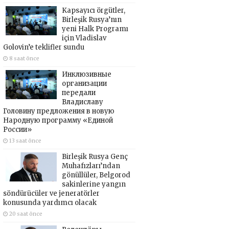
Kapsayıcı örgütler,
Birleşik Rusya’nın
yeni Halk Programı
için Vladislav
Golovin’e teklifler sundu
8 saat önce
Инклюзивные
организации
передали
Владиславу
Головину предложения в новую
Народную программу «Единой
России»
13 saat önce
Birleşik Rusya Genç
Muhafızları’ndan
gönüllüler, Belgorod
sakinlerine yangın
söndürücüler ve jeneratörler
konusunda yardımcı olacak
20 saat önce