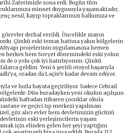
arihi Zaferimizle sona erdi. Bugün tüm
cuklarımıza minnet duygusuyla yaşamaktadır,
genç nesil, kayıp topraklarımızı halkımıza ve
m görevler derhal verildi. Öncelikle mayın
ordu. Çünkü eski temas hattına yakın bölgelerin
 Altyapı projelerinin uygulamasına hemen
elen herkes hem Sovyet dönemindeki eski yolun
em de o yolu çok iyi hatırlıyorum. Çünkü
alarca geldim. Yeni 4 şeritli otoyol başarıyla
badlı’ya, oradan da Laçin’e kadar devam ediyor.
rıyla ve hızla hayata geçiriliyor. Sadece Cebrail
 bölgelerde. Dün buradayken yeni okulun açılışını
müzdeki haftadan itibaren çocuklar okula
hastane ve geçici tıp merkezi yapılması
üzel, göz alıcı evler hem devletimizin gücünü
devletinin eski yerleşimcilerin yaşam
amak için elinden gelen her şeyi yaptığını
3 çok apartmanlı bina inşa edildi. Burada 712