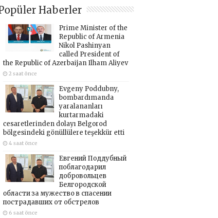
Popüler Haberler
Prime Minister of the
Republic of Armenia
Nikol Pashinyan
called President of
the Republic of Azerbaijan Ilham Aliyev
2 saat önce
Evgeny Poddubny,
bombardımanda
yaralananları
kurtarmadaki
cesaretlerinden dolayı Belgorod
bölgesindeki gönüllülere teşekkür etti
4 saat önce
Евгений Поддубный
поблагодарил
добровольцев
Белгородской
области за мужество в спасении
пострадавших от обстрелов
6 saat önce