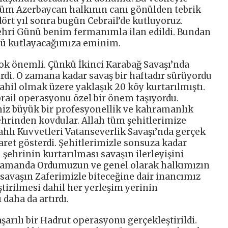
, tüm Azerbaycan halkının canı gönülden tebrik
rt yıl sonra bugün Cebrail’de kutluyoruz.
 Şehri Günü benim fermanımla ilan edildi. Bundan
nü kutlayacağımıza eminim.
çok önemli. Çünkü İkinci Karabağ Savaşı’nda
hirdi. O zamana kadar savaş bir haftadır sürüyordu
dahil olmak üzere yaklaşık 20 köy kurtarılmıştı.
ebrail operasyonu özel bir önem taşıyordu.
miz büyük bir profesyonellik ve kahramanlık
şehrinden kovdular. Allah tüm şehitlerimize
ahlı Kuvvetleri Vatanseverlik Savaşı’nda gerçek
aret gösterdi. Şehitlerimizle sonsuza kadar
 şehrinin kurtarılması savaşın ilerleyişini
 zamanda Ordumuzun ve genel olarak halkımızın
 savaşın Zaferimizle biteceğine dair inancımız
ştirilmesi dahil her yerleşim yerinin
daha da artırdı.
şarılı bir Hadrut operasyonu gerçekleştirildi.