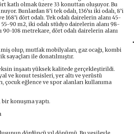
dört katlı olmak üzere 33 konuttan oluşuyor. Bu
yor. Bunlardan 8’i tek odalı, 136’sı iki odalı, 8’i
ve 168’i dört odalı. Tek odalı dairelerin alanı 45-
ı 55-90 m2, iki odalı stüdyo dairelerin alanı 98-
ı 90-108 metrekare, dört odalı dairelerin alanı
iş olup, mutfak mobilyaları, gaz ocağı, kombi
ik sayaçları ile donatılmıştır.
sin inşaatı yüksek kalitede gerçekleştirildi.
al ve konut tesisleri, yer altı ve yerüstü
ı, çocuk eğlence ve spor alanları kullanıma
ı bir konuşma yaptı.
n
luşunun dördüncü yıl dönümü. Bu vesileyle