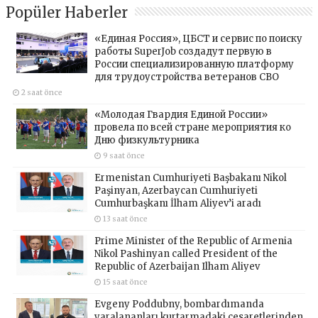
Popüler Haberler
«Единая Россия», ЦБСТ и сервис по поиску
работы SuperJob создадут первую в
России специализированную платформу
для трудоустройства ветеранов СВО
2 saat önce
«Молодая Гвардия Единой России»
провела по всей стране мероприятия ко
Дню физкультурника
9 saat önce
Ermenistan Cumhuriyeti Başbakanı Nikol
Paşinyan, Azerbaycan Cumhuriyeti
Cumhurbaşkanı İlham Aliyev’i aradı
13 saat önce
Prime Minister of the Republic of Armenia
Nikol Pashinyan called President of the
Republic of Azerbaijan Ilham Aliyev
15 saat önce
Evgeny Poddubny, bombardımanda
yaralananları kurtarmadaki cesaretlerinden