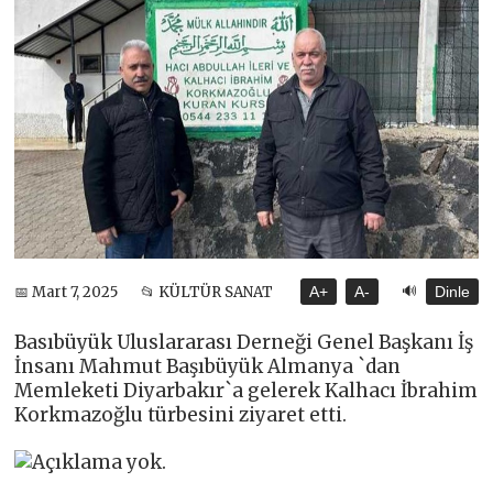
🔊
📅 Mart 7, 2025
📂 KÜLTÜR SANAT
A+
A-
Dinle
Basıbüyük Uluslararası Derneği Genel Başkanı İş
İnsanı Mahmut Başıbüyük Almanya `dan
Memleketi Diyarbakır`a gelerek Kalhacı İbrahim
Korkmazoğlu türbesini ziyaret etti.