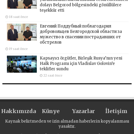
dolayı Belgorod bölgesindeki gönüllülere
teşekkür etti
18 saat önce
Евгений Поддубный поблагодарил
добровольцев Белгородской области за
мужество в спасении пострадавших от
обстрелов
19 saat önce
Kapsayıcı örgütler, Birleşik Rusya’nın yeni
Halk Programı için Vladislav Golovin’e
teklifler sundu
22 saat önce
Hakkımızda
Künye
Yazarlar
İletişim
Kaynak belirtmeden ve izin almadan haberlerin kopyalanması
yasaktır.