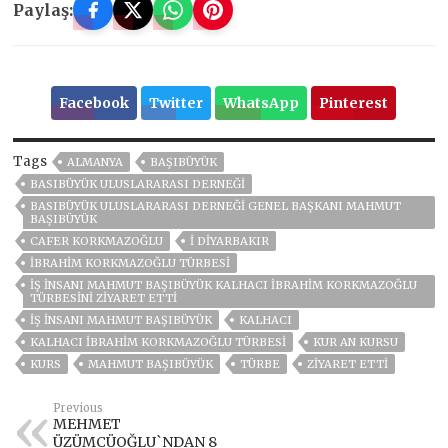
Paylaş:
Facebook
Twitter
WhatsApp
Pinterest
Tags
ALMANYA
BAŞIBÜYÜK
BASIBÜYÜK ULUSLARARASI DERNEĞI
BASIBÜYÜK ULUSLARARASI DERNEĞI GENEL BAŞKANI MAHMUT
BAŞIBÜYÜK
CAFER KORKMAZOĞLU
I DIYARBAKIR
İBRAHIM KORKMAZOĞLU TÜRBESI
İŞ İNSANI MAHMUT BAŞIBÜYÜK KALHACI İBRAHİM KORKMAZOĞLU
TÜRBESİNİ ZİYARET ETTİ
İŞ İNSANI MAHMUT BAŞIBÜYÜK
KALHACI
KALHACI İBRAHIM KORKMAZOĞLU TÜRBESI
KUR AN KURSU
KURS
MAHMUT BAŞIBÜYÜK
TÜRBE
ZİYARET ETTİ
Previous
MEHMET
ÜZÜMCÜOĞLU`NDAN 8