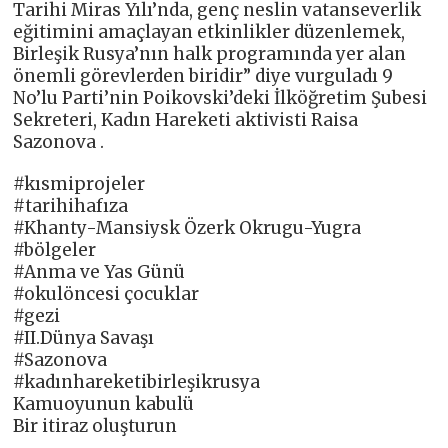
Tarihi Miras Yılı’nda, genç neslin vatanseverlik
eğitimini amaçlayan etkinlikler düzenlemek,
Birleşik Rusya’nın halk programında yer alan
önemli görevlerden biridir” diye vurguladı 9
No’lu Parti’nin Poikovski’deki İlköğretim Şubesi
Sekreteri, Kadın Hareketi aktivisti Raisa
Sazonova .
#kısmiprojeler
#tarihihafıza
#Khanty-Mansiysk Özerk Okrugu-Yugra
#bölgeler
#Anma ve Yas Günü
#okulöncesi çocuklar
#gezi
#II.Dünya Savaşı
#Sazonova
#kadınhareketibirleşikrusya
Kamuoyunun kabulü
Bir itiraz oluşturun