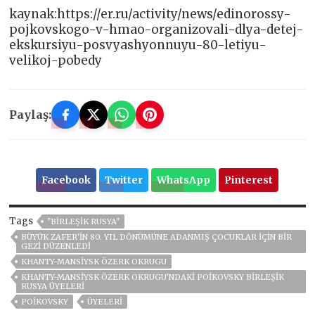
kaynak:https://er.ru/activity/news/edinorossy-
pojkovskogo-v-hmao-organizovali-dlya-detej-
ekskursiyu-posvyashyonnuyu-80-letiyu-
velikoj-pobedy
Paylaş:
Facebook
Twitter
WhatsApp
Pinterest
Tags
"BIRLEŞIK RUSYA"
BÜYÜK ZAFER'IN 80. YIL DÖNÜMÜNE ADANMIŞ ÇOCUKLAR IÇIN BIR
GEZI DÜZENLEDI
KHANTY-MANSIYSK ÖZERK OKRUGU
KHANTY-MANSIYSK ÖZERK OKRUGU'NDAKI POIKOVSKY BIRLEŞIK
RUSYA ÜYELERI
POIKOVSKY
ÜYELERI