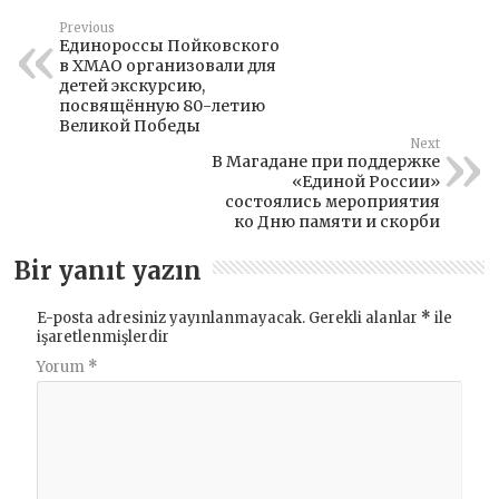
Previous
Единороссы Пойковского
в ХМАО организовали для
детей экскурсию,
посвящённую 80-летию
Великой Победы
Next
В Магадане при поддержке
«Единой России»
состоялись мероприятия
ко Дню памяти и скорби
Bir yanıt yazın
E-posta adresiniz yayınlanmayacak.
Gerekli alanlar
*
ile
işaretlenmişlerdir
Yorum
*