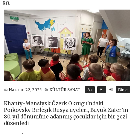
80.
🔊
📅 Haziran 22, 2025
📂 KÜLTÜR SANAT
A+
A-
Dinle
Khanty-Mansiysk Özerk Okrugu’ndaki
Poikovsky Birleşik Rusya üyeleri, Büyük Zafer’in
80. yıl dönümüne adanmış çocuklar için bir gezi
düzenledi