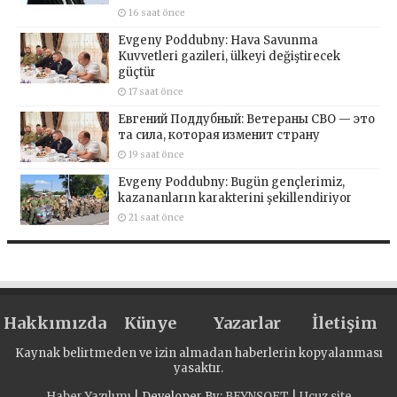
16 saat önce
Evgeny Poddubny: Hava Savunma
Kuvvetleri gazileri, ülkeyi değiştirecek
güçtür
17 saat önce
Евгений Поддубный: Ветераны СВО — это
та сила, которая изменит страну
19 saat önce
Evgeny Poddubny: Bugün gençlerimiz,
kazananların karakterini şekillendiriyor
21 saat önce
Hakkımızda
Künye
Yazarlar
İletişim
Kaynak belirtmeden ve izin almadan haberlerin kopyalanması
yasaktır.
Haber Yazılımı
| Developer By;
BEYNSOFT
|
Ucuz site