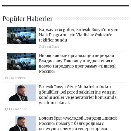
Popüler Haberler
Kapsayıcı örgütler, Birleşik Rusya’nın yeni
Halk Programı için Vladislav Golovin’e
teklifler sundu
2 saat önce
Инклюзивные организации передали
Владиславу Головину предложения в
новую Народную программу «Единой
России»
7 saat önce
Birleşik Rusya Genç Muhafızları’ndan
gönüllüler, Belgorod sakinlerine yangın
söndürücüler ve jeneratörler konusunda
yardımcı olacak
13 saat önce
Волонтёры «Молодой Гвардии Единой
России» помогут белгородцам с
огнетушителями и генераторами