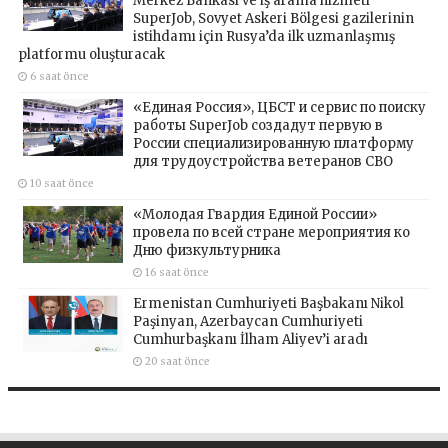
Merkez Bankası ve iş arama hizmeti
SuperJob, Sovyet Askeri Bölgesi gazilerinin
istihdamı için Rusya’da ilk uzmanlaşmış
platformu oluşturacak
6 saat önce
«Единая Россия», ЦБСТ и сервис по поиску
работы SuperJob создадут первую в
России специализированную платформу
для трудоустройства ветеранов СВО
10 saat önce
«Молодая Гвардия Единой России»
провела по всей стране мероприятия ко
Дню физкультурника
16 saat önce
Ermenistan Cumhuriyeti Başbakanı Nikol
Paşinyan, Azerbaycan Cumhuriyeti
Cumhurbaşkanı İlham Aliyev’i aradı
20 saat önce