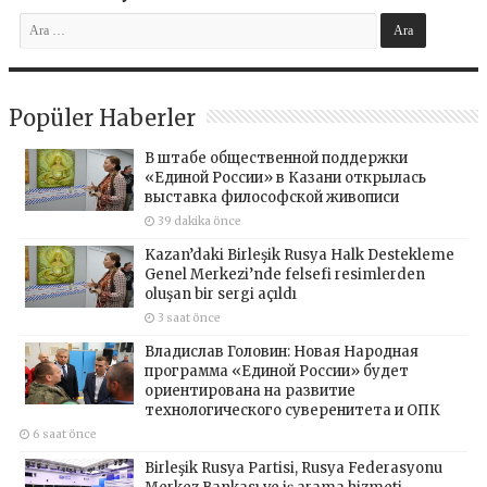
Popüler Haberler
В штабе общественной поддержки
«Единой России» в Казани открылась
выставка философской живописи
39 dakika önce
Kazan’daki Birleşik Rusya Halk Destekleme
Genel Merkezi’nde felsefi resimlerden
oluşan bir sergi açıldı
3 saat önce
Владислав Головин: Новая Народная
программа «Единой России» будет
ориентирована на развитие
технологического суверенитета и ОПК
6 saat önce
Birleşik Rusya Partisi, Rusya Federasyonu