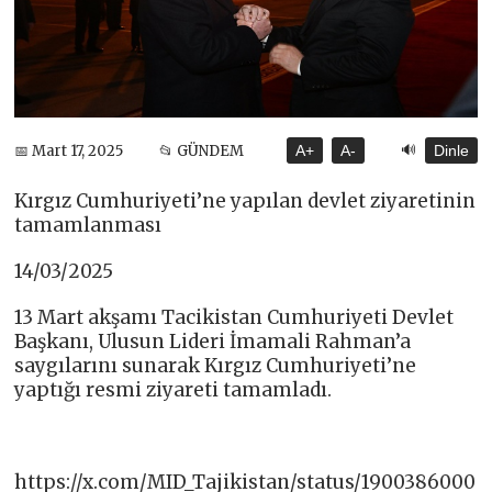
🔊
📅 Mart 17, 2025
📂 GÜNDEM
A+
A-
Dinle
Kırgız Cumhuriyeti’ne yapılan devlet ziyaretinin
tamamlanması
14/03/2025
13 Mart akşamı Tacikistan Cumhuriyeti Devlet
Başkanı, Ulusun Lideri İmamali Rahman’a
saygılarını sunarak Kırgız Cumhuriyeti’ne
yaptığı resmi ziyareti tamamladı.
https://x.com/MID_Tajikistan/status/1900386000