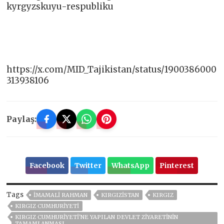
kyrgyzskuyu-respubliku
https://x.com/MID_Tajikistan/status/1900386000
313938106
Paylaş:
Facebook
Twitter
WhatsApp
Pinterest
Tags
İMAMALI RAHMAN
KIRGIZİSTAN
KIRGIZ
KIRGIZ CUMHURIYETI
KIRGIZ CUMHURIYETI'NE YAPILAN DEVLET ZIYARETININ
TAMAMLANMASI