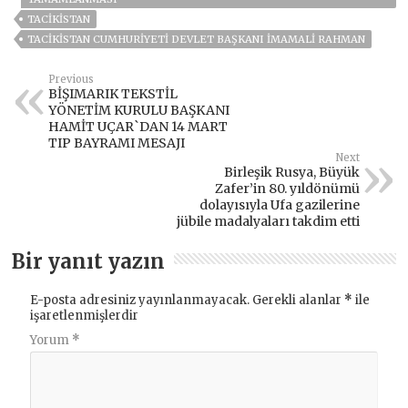
TACİKİSTAN
TACIKISTAN CUMHURIYETI DEVLET BAŞKANI İMAMALI RAHMAN
Previous
BİŞIMARIK TEKSTİL
YÖNETİM KURULU BAŞKANI
HAMİT UÇAR`DAN 14 MART
TIP BAYRAMI MESAJI
Next
Birleşik Rusya, Büyük
Zafer’in 80. yıldönümü
dolayısıyla Ufa gazilerine
jübile madalyaları takdim etti
Bir yanıt yazın
E-posta adresiniz yayınlanmayacak.
Gerekli alanlar
*
ile
işaretlenmişlerdir
Yorum
*