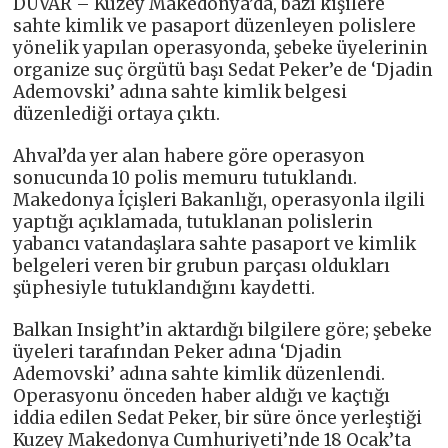
DUVAR – Kuzey Makedonya’da, bazı kişilere
sahte kimlik ve pasaport düzenleyen polislere
yönelik yapılan operasyonda, şebeke üyelerinin
organize suç örgütü başı Sedat Peker’e de ‘Djadin
Ademovski’ adına sahte kimlik belgesi
düzenlediği ortaya çıktı.
Ahval’da yer alan habere göre operasyon
sonucunda 10 polis memuru tutuklandı.
Makedonya İçişleri Bakanlığı, operasyonla ilgili
yaptığı açıklamada, tutuklanan polislerin
yabancı vatandaşlara sahte pasaport ve kimlik
belgeleri veren bir grubun parçası oldukları
şüphesiyle tutuklandığını kaydetti.
Balkan Insight’in aktardığı bilgilere göre; şebeke
üyeleri tarafından Peker adına ‘Djadin
Ademovski’ adına sahte kimlik düzenlendi.
Operasyonu önceden haber aldığı ve kaçtığı
iddia edilen Sedat Peker, bir süre önce yerleştiği
Kuzey Makedonya Cumhuriyeti’nde 18 Ocak’ta