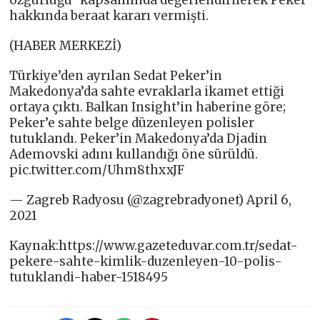
özgürlüğü” kapsamında değerlendirilerek Peker
hakkında beraat kararı vermişti.
(HABER MERKEZİ)
Türkiye’den ayrılan Sedat Peker’in
Makedonya’da sahte evraklarla ikamet ettiği
ortaya çıktı. Balkan Insight’in haberine göre;
Peker’e sahte belge düzenleyen polisler
tutuklandı. Peker’in Makedonya’da Djadin
Ademovski adını kullandığı öne sürüldü.
pic.twitter.com/Uhm8thxxJF
— Zagreb Radyosu (@zagrebradyonet) April 6,
2021
Kaynak:https://www.gazeteduvar.com.tr/sedat-
pekere-sahte-kimlik-duzenleyen-10-polis-
tutuklandi-haber-1518495