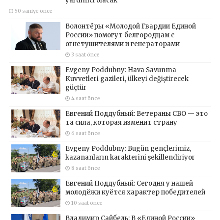
yardımcı olacak
50 saniye önce
Волонтёры «Молодой Гвардии Единой
России» помогут белгородцам с
огнетушителями и генераторами
3 saat önce
Evgeny Poddubny: Hava Savunma
Kuvvetleri gazileri, ülkeyi değiştirecek
güçtür
4 saat önce
Евгений Поддубный: Ветераны СВО — это
та сила, которая изменит страну
6 saat önce
Evgeny Poddubny: Bugün gençlerimiz,
kazananların karakterini şekillendiriyor
8 saat önce
Евгений Поддубный: Сегодня у нашей
молодёжи куётся характер победителей
10 saat önce
Владимир Сайбель: В «Единой России»