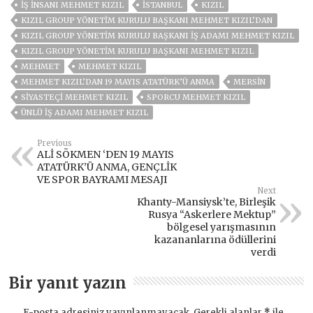
İŞ INSANI MEHMET KIZIL
ISTANBUL
KIZIL
KIZIL GROUP YÖNETİM KURULU BAŞKANI MEHMET KIZIL’DAN
KIZIL GROUP YÖNETIM KURULU BAŞKANI İŞ ADAMI MEHMET KIZIL
KIZIL GROUP YÖNETIM KURULU BAŞKANI MEHMET KIZIL
MEHMET
MEHMET KIZIL
MEHMET KIZIL’DAN 19 MAYIS ATATÜRK’Ü ANMA
MERSİN
SIYASTEÇI MEHMET KIZIL
SPORCU MEHMET KIZIL
ÜNLÜ İŞ ADAMI MEHMET KIZIL
Previous
ALİ SÖKMEN ‘DEN 19 MAYIS
ATATÜRK’Ü ANMA, GENÇLİK
VE SPOR BAYRAMI MESAJI
Next
Khanty-Mansiysk’te, Birleşik
Rusya “Askerlere Mektup”
bölgesel yarışmasının
kazananlarına ödüllerini
verdi
Bir yanıt yazın
E-posta adresiniz yayınlanmayacak.
Gerekli alanlar
*
ile