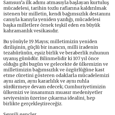
Samsun’a ilk adımı atmasıyla başlayan kurtuluş
mücadelesi, tarihin tozlu raflarına kaldırılmak
istenen bir milletin, kendi bağımsızlık destanını
canıyla kanıyla yeniden yazdığı, mücadelesi
başka milletlere örnek teşkil eden en büyük
kahramanlık vesikasıdır.
Bu yönüyle 19 Mayıs; milletimizin yeniden
dirilişinin, güçlü bir inancın, milli iradenin
tezahürünün, eşsiz birlik ve beraberlik ruhunun
uyanış günüdür. Bilinmelidir ki 107 yıl önce
olduğu gibi bugün ve gelecekte de ülkemizin ve
milletimizin bağımsızlık ve özgürlüğüne kast
etme cüretini gösteren odaklarla mücadelemizi
aynı azim, aynı kararlılık ve aynı ruhla
sürdürmeye devam edecek; Cumhuriyetimizin
ülkemizi ve insanımızı muasır medeniyetler
seviyesinin üzerine çıkarma idealini, hep
birlikte gerçekleştireceğiz.
Sevgili gençler,