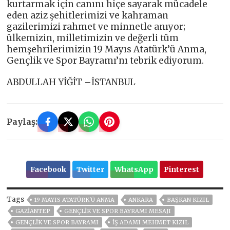
kurtarmak için canını hiçe sayarak mücadele
eden aziz şehitlerimizi ve kahraman
gazilerimizi rahmet ve minnetle anıyor;
ülkemizin, milletimizin ve değerli tüm
hemşehrilerimizin 19 Mayıs Atatürk’ü Anma,
Gençlik ve Spor Bayramı’nı tebrik ediyorum.
ABDULLAH YİĞİT –İSTANBUL
Paylaş:
Facebook
Twitter
WhatsApp
Pinterest
Tags
19 MAYIS ATATÜRK'Ü ANMA
ANKARA
BAŞKAN KIZIL
GAZIANTEP
GENÇLİK VE SPOR BAYRAMI MESAJI
GENÇLIK VE SPOR BAYRAMI
İŞ ADAMI MEHMET KIZIL