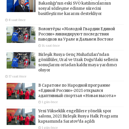
Bakanlığı’nın eski SVO katılımcılarının
sosyal sözleşme edinme sürecini
basitleştirme kararını destekliyor
8 saat önce
Волонтёры «Молодой Гвардии Единой
России» ликвидируют последствия
паводков на Урале и Дальнем Востоке
14 saat önce
Birleşik Rusya Genç Muhafızları’ndan
gönüllüler, Ural ve Uzak Doğu’daki sellerin
sonuçlarını ortadan kaldırmaya yardımcı
oluyor
17 saat önce
В Саратове по Народной программе
«Единой России»-2021 открылся
адаптивный спортзал «Новая высота»
1 gün önce
Yeni Yükseklik engellilere yönelik spor
salonu, 2021 Birleşik Rusya Halk Programı
kapsamında Saratov’da açıldı
1 gün önce