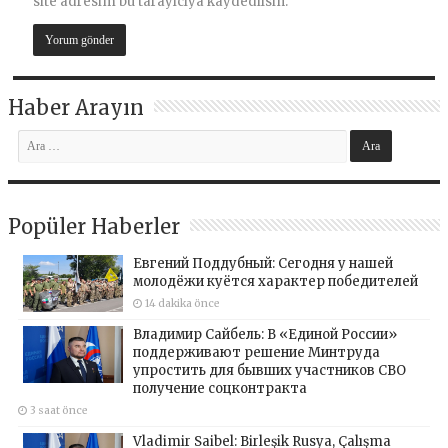
site adresim bu tarayıcıya kaydedilsin.
Haber Arayın
Popüler Haberler
Евгений Поддубный: Сегодня у нашей
молодёжи куётся характер победителей
14 dakika önce
Владимир Сайбель: В «Единой России»
поддерживают решение Минтруда
упростить для бывших участников СВО
получение соцконтракта
3 saat önce
Vladimir Saibel: Birleşik Rusya, Çalışma