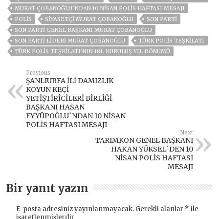
MURAT ÇOBANOĞLU`NDAN 10 NİSAN POLİS HAFTASI MESAJI
POLIS
SIYASETÇI MURAT ÇOBANOĞLU
SON PARTI
SON PARTI GENEL BAŞKANI MURAT ÇOBANOĞLU
SON PARTI LIDERI MURAT ÇOBANOĞLU
TÜRK POLIS TEŞKILATI
TÜRK POLIS TEŞKILATI’NIN 181. KURULUŞ YIL DÖNÜMÜ
Previous
ŞANLIURFA İLİ DAMIZLIK
KOYUN KEÇİ
YETİŞTİRİCİLERİ BİRLİĞİ
BAŞKANI HASAN
EYYÜPOĞLU`NDAN 10 NİSAN
POLİS HAFTASI MESAJI
Next
TARIMKON GENEL BAŞKANI
HAKAN YÜKSEL`DEN 10
NİSAN POLİS HAFTASI
MESAJI
Bir yanıt yazın
E-posta adresiniz yayınlanmayacak.
Gerekli alanlar
*
ile
işaretlenmişlerdir