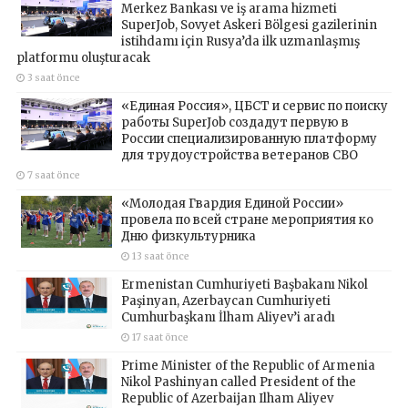
Merkez Bankası ve iş arama hizmeti
SuperJob, Sovyet Askeri Bölgesi gazilerinin
istihdamı için Rusya’da ilk uzmanlaşmış
platformu oluşturacak
3 saat önce
«Единая Россия», ЦБСТ и сервис по поиску
работы SuperJob создадут первую в
России специализированную платформу
для трудоустройства ветеранов СВО
7 saat önce
«Молодая Гвардия Единой России»
провела по всей стране мероприятия ко
Дню физкультурника
13 saat önce
Ermenistan Cumhuriyeti Başbakanı Nikol
Paşinyan, Azerbaycan Cumhuriyeti
Cumhurbaşkanı İlham Aliyev’i aradı
17 saat önce
Prime Minister of the Republic of Armenia
Nikol Pashinyan called President of the
Republic of Azerbaijan Ilham Aliyev