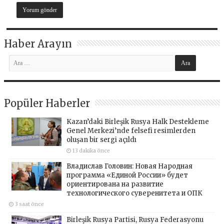
Haber Arayın
Popüler Haberler
Kazan’daki Birleşik Rusya Halk Destekleme
Genel Merkezi’nde felsefi resimlerden
oluşan bir sergi açıldı
13 dakika önce
Владислав Головин: Новая Народная
программа «Единой России» будет
ориентирована на развитие
технологического суверенитета и ОПК
3 saat önce
Birleşik Rusya Partisi, Rusya Federasyonu