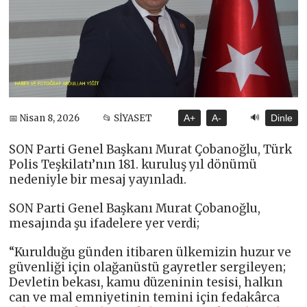
🔊
📅 Nisan 8, 2026
📂 SİYASET
A+
A-
Dinle
SON Parti Genel Başkanı Murat Çobanoğlu, Türk
Polis Teşkilatı’nın 181. kuruluş yıl dönümü
nedeniyle bir mesaj yayınladı.
SON Parti Genel Başkanı Murat Çobanoğlu,
mesajında şu ifadelere yer verdi;
“Kurulduğu günden itibaren ülkemizin huzur ve
güvenliği için olağanüstü gayretler sergileyen;
Devletin bekası, kamu düzeninin tesisi, halkın
can ve mal emniyetinin temini için fedakârca