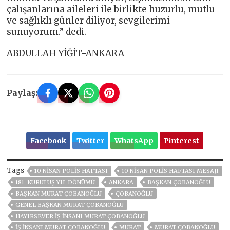
çalışanlarına aileleri ile birlikte huzurlu, mutlu
ve sağlıklı günler diliyor, sevgilerimi
sunuyorum.” dedi.
ABDULLAH YİĞİT-ANKARA
Paylaş:
Facebook
Twitter
WhatsApp
Pinterest
Tags
10 NİSAN POLİS HAFTASI
10 NİSAN POLİS HAFTASI MESAJI
181. KURULUŞ YIL DÖNÜMÜ
ANKARA
BAŞKAN ÇOBANOĞLU
BAŞKAN MURAT ÇOBANOĞLU
ÇOBANOĞLU
GENEL BAŞKAN MURAT ÇOBANOĞLU
HAYIRSEVER IŞ INSANI MURAT ÇOBANOĞLU
IŞ INSANI MURAT ÇOBANOĞLU
MURAT
MURAT ÇOBANOĞLU