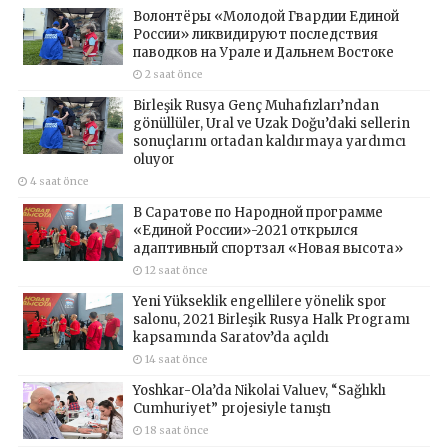
Волонтёры «Молодой Гвардии Единой
России» ликвидируют последствия
паводков на Урале и Дальнем Востоке
2 saat önce
Birleşik Rusya Genç Muhafızları’ndan
gönüllüler, Ural ve Uzak Doğu’daki sellerin
sonuçlarını ortadan kaldırmaya yardımcı
oluyor
4 saat önce
В Саратове по Народной программе
«Единой России»-2021 открылся
адаптивный спортзал «Новая высота»
12 saat önce
Yeni Yükseklik engellilere yönelik spor
salonu, 2021 Birleşik Rusya Halk Programı
kapsamında Saratov’da açıldı
14 saat önce
Yoshkar-Ola’da Nikolai Valuev, “Sağlıklı
Cumhuriyet” projesiyle tanıştı
18 saat önce