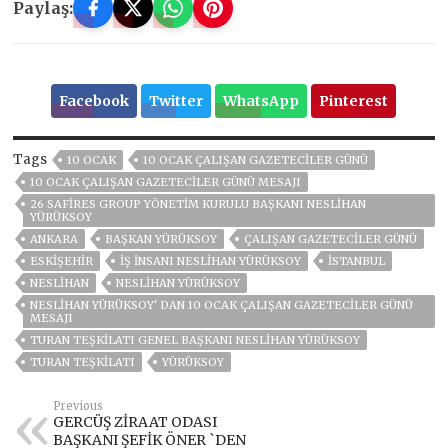
Paylaş:
Facebook
Twitter
WhatsApp
Pinterest
Tags
10 OCAK
10 OCAK ÇALIŞAN GAZETECILER GÜNÜ
10 OCAK ÇALIŞAN GAZETECILER GÜNÜ MESAJI
26 SAFIRES GROUP YÖNETIM KURULU BAŞKANI NESLIHAN
YÜRÜKSOY
ANKARA
BAŞKAN YÜRÜKSOY
ÇALIŞAN GAZETECILER GÜNÜ
ESKİŞEHİR
IŞ INSANI NESLIHAN YÜRÜKSOY
ISTANBUL
NESLIHAN
NESLİHAN YÜRÜKSOY
NESLİHAN YÜRÜKSOY' DAN 10 OCAK ÇALIŞAN GAZETECİLER GÜNÜ
MESAJI
TURAN TEŞKİLATI GENEL BAŞKANI NESLİHAN YÜRÜKSOY
TURAN TEŞKILATI
YÜRÜKSOY
Previous
GERCÜŞ ZİRAAT ODASI
BAŞKANI ŞEFİK ÖNER `DEN