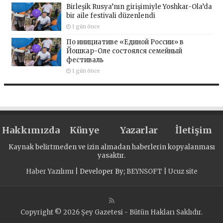
Birleşik Rusya’nın girişimiyle Yoshkar-Ola’da
bir aile festivali düzenlendi
1 gün önce
По инициативе «Единой России» в
Йошкар-Оле состоялся семейный
фестиваль
1 gün önce
Hakkımızda
Künye
Yazarlar
İletişim
Kaynak belirtmeden ve izin almadan haberlerin kopyalanması
yasaktır.
Haber Yazılımı
| Developer By;
BEYNSOFT
|
Ucuz site
Copyright © 2026 Şey Gazetesi - Bütün Hakları Saklıdır.