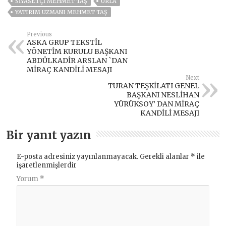
SIYASETÇI MEHMET TAŞ
URLA
YATIRIM UZMANI MEHMET TAŞ
Previous
ASKA GRUP TEKSTİL
YÖNETİM KURULU BAŞKANI
ABDÜLKADİR ARSLAN `DAN
MİRAÇ KANDİLİ MESAJI
Next
TURAN TEŞKİLATI GENEL
BAŞKANI NESLİHAN
YÜRÜKSOY’ DAN MİRAÇ
KANDİLİ MESAJI
Bir yanıt yazın
E-posta adresiniz yayınlanmayacak.
Gerekli alanlar
*
ile
işaretlenmişlerdir
Yorum
*