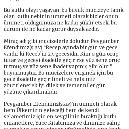
Bu kutlu olayı yaşayan, bu büyük mucizeye tanık
olan kutlu nebinin ümmeti olarak bizler onun
ümmeti olduğumuza ne kadar şükür etsek, bu
durum ile ne kadar gurur duysak azdır.
Miraç adı gibi mucizelerle doludur. Peygamber
Efendimiz(s.a.v) “Recep ayında bir gün ve gece
vardır ki Receb’in 27. gecesidir. Kim o gün oruç
tutar ve geceyi ibadetle geçirirse yüz sene oruç
tutmuş ve yüz sene ibadet yapmış gibi olur.”
buyurmuştur. Bu mucizelere erişmek için bu
gece ibadetle geçirilmeli ve nefsimiz
zincirlenerek iyi dilek ve temenniler gün
yüzüne çıkarılmalıdır.
Peygamber Efendimiz(s.a.v)’in ümmeti olarak
hem Ülkemizin geleceği hem de kendi
selametimiz için en sevgilinin bıraktığı kutlu
emanetlere, Yüce Kitabımıza ve dinimize sahip