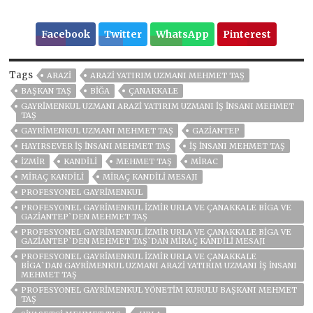
Facebook
Twitter
WhatsApp
Pinterest
Tags
ARAZI
ARAZI YATIRIM UZMANI MEHMET TAŞ
BAŞKAN TAŞ
BIĞA
ÇANAKKALE
GAYRIMENKUL UZMANI ARAZI YATIRIM UZMANI İŞ İNSANI MEHMET
TAŞ
GAYRIMENKUL UZMANI MEHMET TAŞ
GAZIANTEP
HAYIRSEVER IŞ INSANI MEHMET TAŞ
IŞ INSANI MEHMET TAŞ
İZMIR
KANDILI
MEHMET TAŞ
MIRAC
MIRAÇ KANDILI
MIRAÇ KANDILI MESAJI
PROFESYONEL GAYRIMENKUL
PROFESYONEL GAYRİMENKUL İZMİR URLA VE ÇANAKKALE BİGA VE
GAZİANTEP`DEN MEHMET TAŞ
PROFESYONEL GAYRİMENKUL İZMİR URLA VE ÇANAKKALE BİGA VE
GAZİANTEP`DEN MEHMET TAŞ`DAN MİRAÇ KANDİLİ MESAJI
PROFESYONEL GAYRIMENKUL İZMIR URLA VE ÇANAKKALE
BIGA`DAN GAYRIMENKUL UZMANI ARAZI YATIRIM UZMANI İŞ İNSANI
MEHMET TAŞ
PROFESYONEL GAYRİMENKUL YÖNETIM KURULU BAŞKANI MEHMET
TAŞ