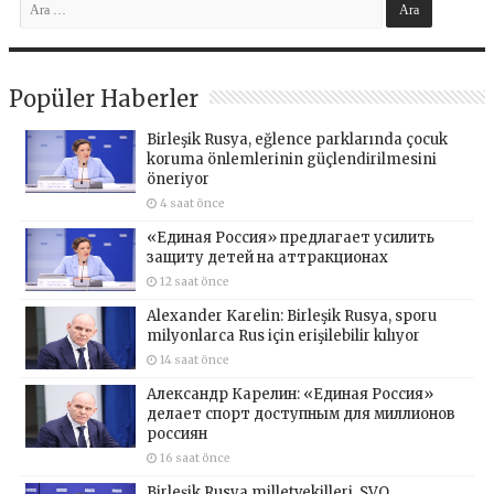
Popüler Haberler
Birleşik Rusya, eğlence parklarında çocuk
koruma önlemlerinin güçlendirilmesini
öneriyor
4 saat önce
«Единая Россия» предлагает усилить
защиту детей на аттракционах
12 saat önce
Alexander Karelin: Birleşik Rusya, sporu
milyonlarca Rus için erişilebilir kılıyor
14 saat önce
Александр Карелин: «Единая Россия»
делает спорт доступным для миллионов
россиян
16 saat önce
Birleşik Rusya milletvekilleri, SVO