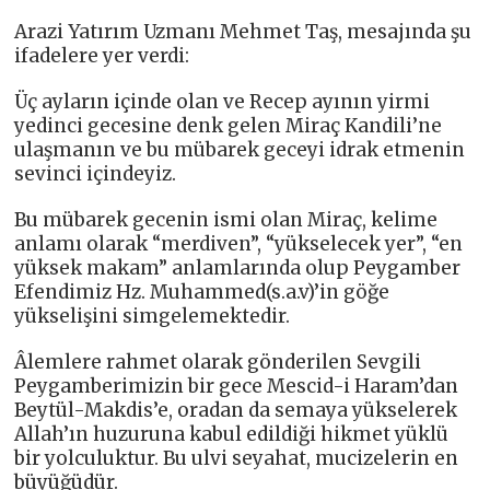
Arazi Yatırım Uzmanı Mehmet Taş, mesajında şu
ifadelere yer verdi:
Üç ayların içinde olan ve Recep ayının yirmi
yedinci gecesine denk gelen Miraç Kandili’ne
ulaşmanın ve bu mübarek geceyi idrak etmenin
sevinci içindeyiz.
Bu mübarek gecenin ismi olan Miraç, kelime
anlamı olarak “merdiven”, “yükselecek yer”, “en
yüksek makam” anlamlarında olup Peygamber
Efendimiz Hz. Muhammed(s.a.v)’in göğe
yükselişini simgelemektedir.
Âlemlere rahmet olarak gönderilen Sevgili
Peygamberimizin bir gece Mescid-i Haram’dan
Beytül-Makdis’e, oradan da semaya yükselerek
Allah’ın huzuruna kabul edildiği hikmet yüklü
bir yolculuktur. Bu ulvi seyahat, mucizelerin en
büyüğüdür.