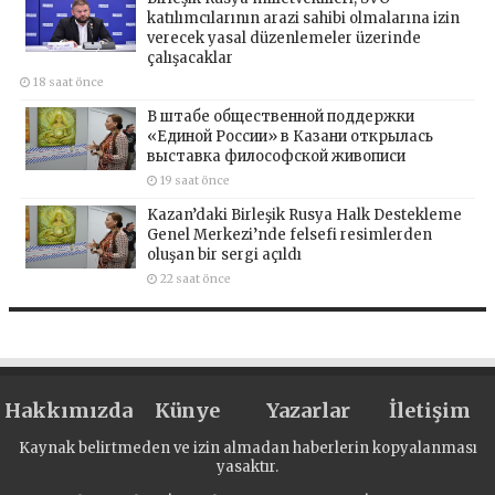
katılımcılarının arazi sahibi olmalarına izin
verecek yasal düzenlemeler üzerinde
çalışacaklar
18 saat önce
В штабе общественной поддержки
«Единой России» в Казани открылась
выставка философской живописи
19 saat önce
Kazan’daki Birleşik Rusya Halk Destekleme
Genel Merkezi’nde felsefi resimlerden
oluşan bir sergi açıldı
22 saat önce
Hakkımızda
Künye
Yazarlar
İletişim
Kaynak belirtmeden ve izin almadan haberlerin kopyalanması
yasaktır.