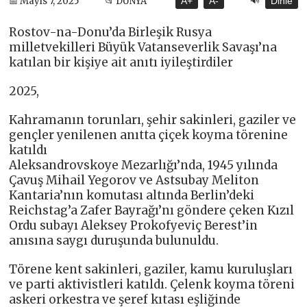
🔊
📅 Mayıs 7, 2025
📂 DÜNYA
A+
A-
Dinle
Rostov-na-Donu’da Birleşik Rusya
milletvekilleri Büyük Vatanseverlik Savaşı’na
katılan bir kişiye ait anıtı iyileştirdiler
2025,
Kahramanın torunları, şehir sakinleri, gaziler ve
gençler yenilenen anıtta çiçek koyma törenine
katıldı
Aleksandrovskoye Mezarlığı’nda, 1945 yılında
Çavuş Mihail Yegorov ve Astsubay Meliton
Kantaria’nın komutası altında Berlin’deki
Reichstag’a Zafer Bayrağı’nı göndere çeken Kızıl
Ordu subayı Aleksey Prokofyeviç Berest’in
anısına saygı duruşunda bulunuldu.
Törene kent sakinleri, gaziler, kamu kuruluşları
ve parti aktivistleri katıldı. Çelenk koyma töreni
askeri orkestra ve şeref kıtası eşliğinde