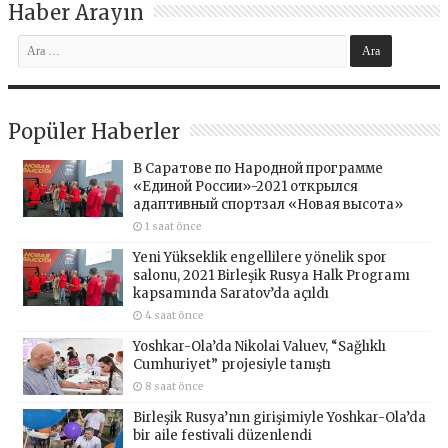
Haber Arayın
Popüler Haberler
В Саратове по Народной программе
«Единой России»-2021 открылся
адаптивный спортзал «Новая высота»
1 saat önce
Yeni Yükseklik engellilere yönelik spor
salonu, 2021 Birleşik Rusya Halk Programı
kapsamında Saratov’da açıldı
4 saat önce
Yoshkar-Ola’da Nikolai Valuev, “Sağlıklı
Cumhuriyet” projesiyle tanıştı
8 saat önce
Birleşik Rusya’nın girişimiyle Yoshkar-Ola’da
bir aile festivali düzenlendi