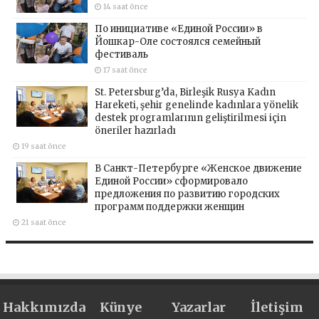
14 saat önce
По инициативе «Единой России» в
Йошкар-Оле состоялся семейный
фестиваль
17 saat önce
St. Petersburg’da, Birleşik Rusya Kadın
Hareketi, şehir genelinde kadınlara yönelik
destek programlarının geliştirilmesi için
öneriler hazırladı
19 saat önce
В Санкт-Петербурге «Женское движение
Единой России» сформировало
предложения по развитию городских
программ поддержки женщин
21 saat önce
Hakkımızda
Künye
Yazarlar
İletişim