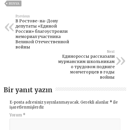
RUSYA
Previous
В Ростове-на-Дону
депутаты «Единой
России» благоустроили
мемориал участника
Великой Отечественной
войны
Next
Единороссы рассказали
мурманским школьникам
о трудовом подвиге
мончегорцев в годы
войны
Bir yanıt yazın
E-posta adresiniz yayınlanmayacak.
Gerekli alanlar
*
ile
işaretlenmişlerdir
Yorum
*