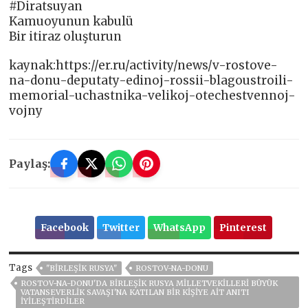
#Diratsuyan
Kamuoyunun kabulü
Bir itiraz oluşturun
kaynak:https://er.ru/activity/news/v-rostove-
na-donu-deputaty-edinoj-rossii-blagoustroili-
memorial-uchastnika-velikoj-otechestvennoj-
vojny
Paylaş:
Facebook
Twitter
WhatsApp
Pinterest
Tags
"BIRLEŞIK RUSYA"
ROSTOV-NA-DONU
ROSTOV-NA-DONU'DA BIRLEŞIK RUSYA MILLETVEKILLERI BÜYÜK
VATANSEVERLIK SAVAŞI'NA KATILAN BIR KIŞIYE AIT ANITI
IYILEŞTIRDILER