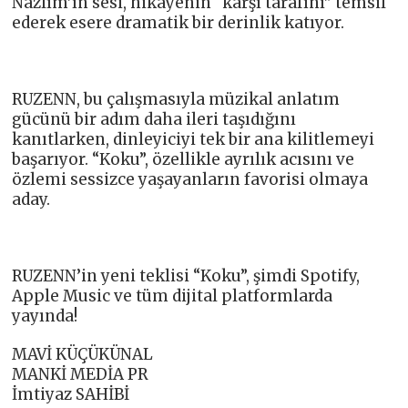
Nazlım’ın sesi, hikâyenin “karşı tarafını” temsil
ederek esere dramatik bir derinlik katıyor.
RUZENN, bu çalışmasıyla müzikal anlatım
gücünü bir adım daha ileri taşıdığını
kanıtlarken, dinleyiciyi tek bir ana kilitlemeyi
başarıyor. “Koku”, özellikle ayrılık acısını ve
özlemi sessizce yaşayanların favorisi olmaya
aday.
RUZENN’in yeni teklisi “Koku”, şimdi Spotify,
Apple Music ve tüm dijital platformlarda
yayında!
MAVİ KÜÇÜKÜNAL
MANKİ MEDİA PR
İmtiyaz SAHİBİ