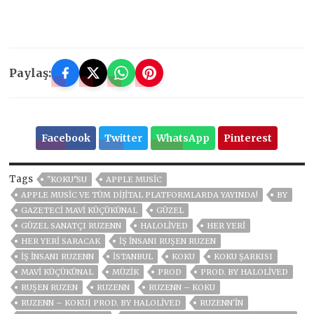
Paylaş:
Facebook
Twitter
WhatsApp
Pinterest
Tags
''KOKU''SU
APPLE MUSIC
APPLE MUSIC VE TÜM DIJITAL PLATFORMLARDA YAYINDA!
BY
GAZETECI MAVİ KÜÇÜKÜNAL
GÜZEL
GÜZEL SANATÇI RUZENN
HALOLIVED
HER YERİ
HER YERİ SARACAK
IŞ INSANI RUŞEN RUZEN
IŞ INSANI RUZENN
ISTANBUL
KOKU
KOKU ŞARKISI
MAVİ KÜÇÜKÜNAL
MÜZIK
PROD
PROD. BY HALOLIVED
RUŞEN RUZEN
RUZENN
RUZENN – KOKU
RUZENN – KOKU| PROD. BY HALOLIVED
RUZENN'İN