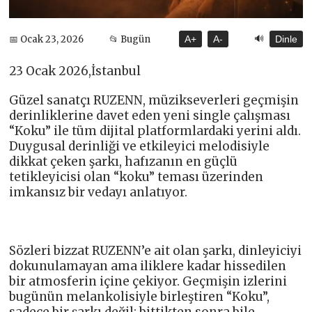
🔊
📅 Ocak 23, 2026
📂 Bugün
A+
A-
Dinle
23 Ocak 2026,İstanbul
Güzel sanatçı RUZENN, müzikseverleri geçmişin
derinliklerine davet eden yeni single çalışması
“Koku” ile tüm dijital platformlardaki yerini aldı.
Duygusal derinliği ve etkileyici melodisiyle
dikkat çeken şarkı, hafızanın en güçlü
tetikleyicisi olan “koku” teması üzerinden
imkansız bir vedayı anlatıyor.
Sözleri bizzat RUZENN’e ait olan şarkı, dinleyiciyi
dokunulamayan ama iliklere kadar hissedilen
bir atmosferin içine çekiyor. Geçmişin izlerini
bugünün melankolisiyle birleştiren “Koku”,