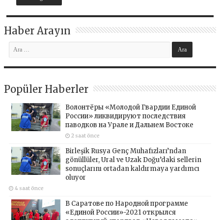
Haber Arayın
Popüler Haberler
Волонтёры «Молодой Гвардии Единой
России» ликвидируют последствия
паводков на Урале и Дальнем Востоке
2 saat önce
Birleşik Rusya Genç Muhafızları’ndan
gönüllüler, Ural ve Uzak Doğu’daki sellerin
sonuçlarını ortadan kaldırmaya yardımcı
oluyor
4 saat önce
В Саратове по Народной программе
«Единой России»-2021 открылся