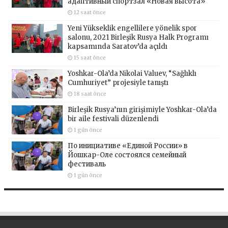
адаптивный спортзал «Новая высота»
12 saat önce
Yeni Yükseklik engellilere yönelik spor
salonu, 2021 Birleşik Rusya Halk Programı
kapsamında Saratov’da açıldı
15 saat önce
Yoshkar-Ola’da Nikolai Valuev, “Sağlıklı
Cumhuriyet” projesiyle tanıştı
18 saat önce
Birleşik Rusya’nın girişimiyle Yoshkar-Ola’da
bir aile festivali düzenlendi
1 gün önce
По инициативе «Единой России» в
Йошкар-Оле состоялся семейный
фестиваль
1 gün önce