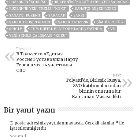
RUZENN'İN ''KOKU''SU
RUZENN'İN ''KOKU''SU HER YERİ SARACAK
RUZENN’IN YENI TEKLISI "KOKU"
SANATÇI RUŞEN RUZEN
SANATÇI RUZENN
SARACAK
ŞARKI
ŞARKICI RUŞEN RUZEN
ŞARKICI RUZENN
ŞIMDI SPOTIFY
SİNGLE
TÜM DİJİTAL PLATFORMLARDA YAYINDA
VE
YENI SINGLE ÇALIŞMASI “KOKU”
Previous
В Тольятти «Единая
Россия» установила Парту
Героя в честь участника
СВО
Next
Tolyatti’de, Birleşik Rusya,
SVO katılımcılarından
birinin onuruna bir
Kahraman Masası dikti
Bir yanıt yazın
E-posta adresiniz yayınlanmayacak.
Gerekli alanlar
*
ile
işaretlenmişlerdir
Yorum
*