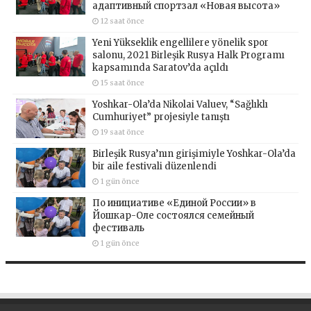
адаптивный спортзал «Новая высота»
12 saat önce
Yeni Yükseklik engellilere yönelik spor
salonu, 2021 Birleşik Rusya Halk Programı
kapsamında Saratov’da açıldı
15 saat önce
Yoshkar-Ola’da Nikolai Valuev, “Sağlıklı
Cumhuriyet” projesiyle tanıştı
19 saat önce
Birleşik Rusya’nın girişimiyle Yoshkar-Ola’da
bir aile festivali düzenlendi
1 gün önce
По инициативе «Единой России» в
Йошкар-Оле состоялся семейный
фестиваль
1 gün önce