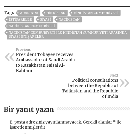
Tags
ARASINDA
HİNDİSTAN
HINDISTAN CUMHURIYETI
ISTIŞARELER
SIYASI
TACİKİSTAN
TACIKISTAN CUMHURIYETI
TACIKISTAN CUMHURIYETI ILE HINDISTAN CUMHURIYETI ARASINDA
SIYASI ISTIŞARELER
Previous
President Tokayev receives
Ambassador of Saudi Arabia
to Kazakhstan Faisal Al-
Kahtani
Next
Political consultations
between the Republic of
Tajikistan and the Republic
of India
Bir yanıt yazın
E-posta adresiniz yayınlanmayacak.
Gerekli alanlar
*
ile
işaretlenmişlerdir