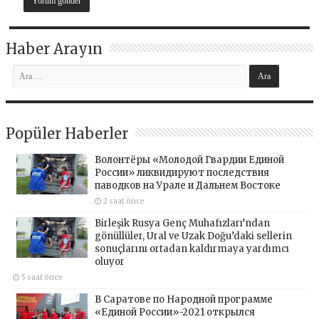
Haber Arayın
Popüler Haberler
Волонтёры «Молодой Гвардии Единой
России» ликвидируют последствия
паводков на Урале и Дальнем Востоке
2 saat önce
Birleşik Rusya Genç Muhafızları’ndan
gönüllüler, Ural ve Uzak Doğu’daki sellerin
sonuçlarını ortadan kaldırmaya yardımcı
oluyor
5 saat önce
В Саратове по Народной программе
«Единой России»-2021 открылся