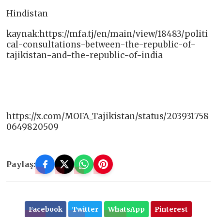
Hindistan
kaynak:https://mfa.tj/en/main/view/18483/politi
cal-consultations-between-the-republic-of-
tajikistan-and-the-republic-of-india
https://x.com/MOFA_Tajikistan/status/203931758
0649820509
Paylaş:
Facebook
Twitter
WhatsApp
Pinterest