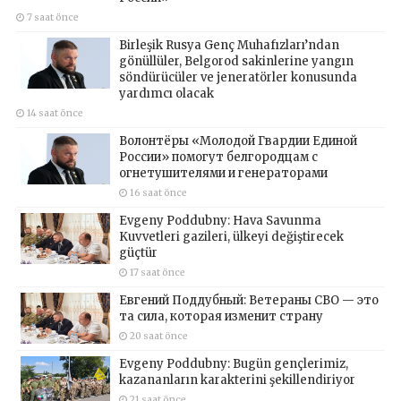
7 saat önce
Birleşik Rusya Genç Muhafızları’ndan
gönüllüler, Belgorod sakinlerine yangın
söndürücüler ve jeneratörler konusunda
yardımcı olacak
14 saat önce
Волонтёры «Молодой Гвардии Единой
России» помогут белгородцам с
огнетушителями и генераторами
16 saat önce
Evgeny Poddubny: Hava Savunma
Kuvvetleri gazileri, ülkeyi değiştirecek
güçtür
17 saat önce
Евгений Поддубный: Ветераны СВО — это
та сила, которая изменит страну
20 saat önce
Evgeny Poddubny: Bugün gençlerimiz,
kazananların karakterini şekillendiriyor
21 saat önce