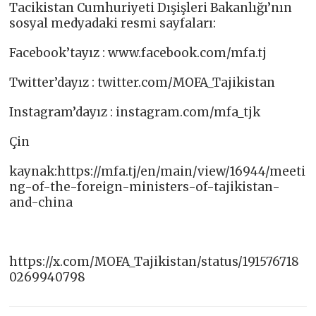
Tacikistan Cumhuriyeti Dışişleri Bakanlığı’nın
sosyal medyadaki resmi sayfaları:
Facebook’tayız : www.facebook.com/mfa.tj​
Twitter’dayız : twitter.com/MOFA_Tajikistan​
Instagram’dayız : instagram.com/mfa_tjk​
Çin
kaynak:https://mfa.tj/en/main/view/16944/meeti
ng-of-the-foreign-ministers-of-tajikistan-
and-china
https://x.com/MOFA_Tajikistan/status/191576718
0269940798