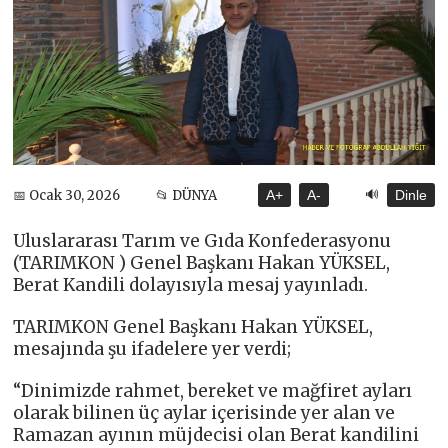
🔊
📅 Ocak 30, 2026
📂 DÜNYA
A+
A-
Dinle
Uluslararası Tarım ve Gıda Konfederasyonu
(TARIMKON ) Genel Başkanı Hakan YÜKSEL,
Berat Kandili dolayısıyla mesaj yayınladı.
TARIMKON Genel Başkanı Hakan YÜKSEL,
mesajında şu ifadelere yer verdi;
“Dinimizde rahmet, bereket ve mağfiret ayları
olarak bilinen üç aylar içerisinde yer alan ve
Ramazan ayının müjdecisi olan Berat kandilini