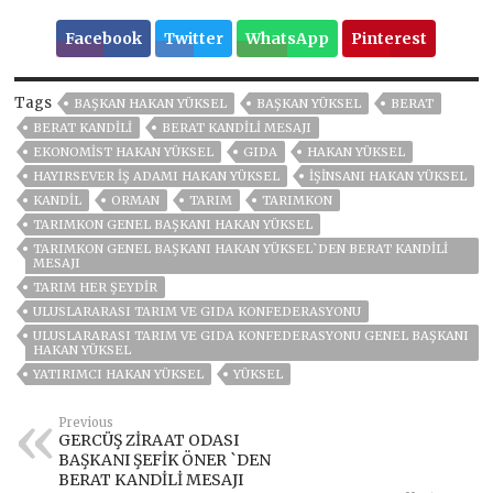
Facebook
Twitter
WhatsApp
Pinterest
Tags
BAŞKAN HAKAN YÜKSEL
BAŞKAN YÜKSEL
BERAT
BERAT KANDILI
BERAT KANDİLİ MESAJI
EKONOMIST HAKAN YÜKSEL
GIDA
HAKAN YÜKSEL
HAYIRSEVER IŞ ADAMI HAKAN YÜKSEL
IŞINSANI HAKAN YÜKSEL
KANDIL
ORMAN
TARIM
TARIMKON
TARIMKON GENEL BAŞKANI HAKAN YÜKSEL
TARIMKON GENEL BAŞKANI HAKAN YÜKSEL`DEN BERAT KANDİLİ
MESAJI
TARIM HER ŞEYDIR
ULUSLARARASI TARIM VE GIDA KONFEDERASYONU
ULUSLARARASI TARIM VE GIDA KONFEDERASYONU GENEL BAŞKANI
HAKAN YÜKSEL
YATIRIMCI HAKAN YÜKSEL
YÜKSEL
Previous
GERCÜŞ ZİRAAT ODASI
BAŞKANI ŞEFİK ÖNER `DEN
BERAT KANDİLİ MESAJI