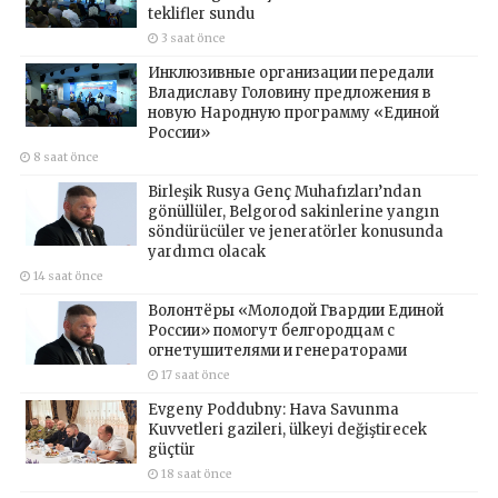
teklifler sundu
3 saat önce
Инклюзивные организации передали
Владиславу Головину предложения в
новую Народную программу «Единой
России»
8 saat önce
Birleşik Rusya Genç Muhafızları’ndan
gönüllüler, Belgorod sakinlerine yangın
söndürücüler ve jeneratörler konusunda
yardımcı olacak
14 saat önce
Волонтёры «Молодой Гвардии Единой
России» помогут белгородцам с
огнетушителями и генераторами
17 saat önce
Evgeny Poddubny: Hava Savunma
Kuvvetleri gazileri, ülkeyi değiştirecek
güçtür
18 saat önce