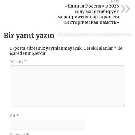
Next
«Единая Россия» в 2026
году масштабирует
мероприятия партпроекта
«Историческая память»
Bir yanıt yazın
E-posta adresiniz yayınlanmayacak.
Gerekli alanlar
*
ile
işaretlenmişlerdir
Yorum
*
Ad
*