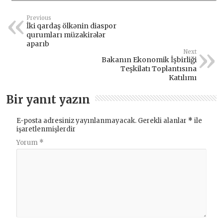
Previous
İki qardaş ölkənin diaspor
qurumları müzakirələr
aparıb
Next
Bakanın Ekonomik İşbirliği
Teşkilatı Toplantısına
Katılımı
Bir yanıt yazın
E-posta adresiniz yayınlanmayacak.
Gerekli alanlar
*
ile
işaretlenmişlerdir
Yorum
*