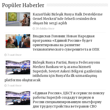
Popüler Haberler
Kazan’daki Birleşik Rusya Halk Destekleme
Genel Merkezi’nde felsefi resimlerden
oluşan bir sergi açıldı
28 dakika önce
Владислав Головин: Новая Народная
программа «Единой России» будет
ориентирована на развитие
технологического суверенитета и ОПК
3 saat önce
Birleşik Rusya Partisi, Rusya Federasyonu
Merkez Bankası ve iş arama hizmeti
SuperJob, Sovyet Askeri Bölgesi gazilerinin
istihdamı için Rusya’da ilk uzmanlaşmış
platformu oluşturacak
3 saat önce
«Единая Россия», ЦБСТ и сервис по поиску
работы SuperJob создадут первую в
России специализированную платформу
для трудоустройства ветеранов СВО