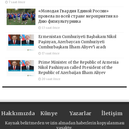
7 saat önce
«Молодая Гвардия Единой России»
провела по всей стране мероприятия ко
Дню физкультурника
13 saat önce
Ermenistan Cumhuriyeti Başbakanı Nikol
Paşinyan, Azerbaycan Cumhuriyeti
Cumhurbaşkanı İlham Aliyev’i aradı
17 saat önce
Prime Minister of the Republic of Armenia
Nikol Pashinyan called President of the
Republic of Azerbaijan Ilham Aliyev
20 saat önce
Hakkımızda
Künye
Yazarlar
İletişim
Kaynak belirtmeden ve izin almadan haberlerin kopyalanması
yasaktır.