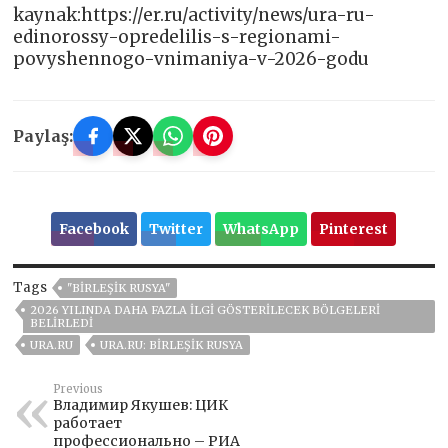
kaynak:https://er.ru/activity/news/ura-ru-
edinorossy-opredelilis-s-regionami-
povyshennogo-vnimaniya-v-2026-godu
Paylaş:
Facebook
Twitter
WhatsApp
Pinterest
Tags
"BIRLEŞIK RUSYA"
2026 YILINDA DAHA FAZLA ILGI GÖSTERILECEK BÖLGELERI
BELIRLEDI
URA.RU
URA.RU: BIRLEŞIK RUSYA
Previous
Владимир Якушев: ЦИК
работает
профессионально – РИА