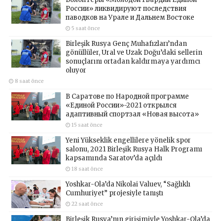
России» ликвидируют последствия
паводков на Урале и Дальнем Востоке
5 saat önce
Birleşik Rusya Genç Muhafızları’ndan
gönüllüler, Ural ve Uzak Doğu’daki sellerin
sonuçlarını ortadan kaldırmaya yardımcı
oluyor
8 saat önce
В Саратове по Народной программе
«Единой России»-2021 открылся
адаптивный спортзал «Новая высота»
15 saat önce
Yeni Yükseklik engellilere yönelik spor
salonu, 2021 Birleşik Rusya Halk Programı
kapsamında Saratov’da açıldı
18 saat önce
Yoshkar-Ola’da Nikolai Valuev, “Sağlıklı
Cumhuriyet” projesiyle tanıştı
22 saat önce
Birleşik Rusya’nın girişimiyle Yoshkar-Ola’da