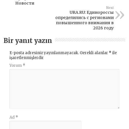
Новости
Next
URA.RU: Единороссы
определились с регионами
повышенного внимания в
2026 году
Bir yanıt yazın
E-posta adresiniz yayınlanmayacak.
Gerekli alanlar
*
ile
işaretlenmişlerdir
Yorum
*
Ad
*