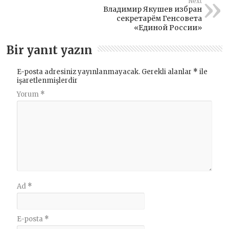
Next
Владимир Якушев избран
секретарём Генсовета
«Единой России»
Bir yanıt yazın
E-posta adresiniz yayınlanmayacak.
Gerekli alanlar
*
ile
işaretlenmişlerdir
Yorum
*
Ad
*
E-posta
*