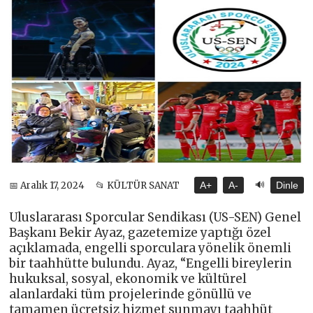
🔊
📅 Aralık 17, 2024
📂 KÜLTÜR SANAT
A+
A-
Dinle
Uluslararası Sporcular Sendikası (US-SEN) Genel
Başkanı Bekir Ayaz, gazetemize yaptığı özel
açıklamada, engelli sporculara yönelik önemli
bir taahhütte bulundu. Ayaz, “Engelli bireylerin
hukuksal, sosyal, ekonomik ve kültürel
alanlardaki tüm projelerinde gönüllü ve
tamamen ücretsiz hizmet sunmayı taahhüt