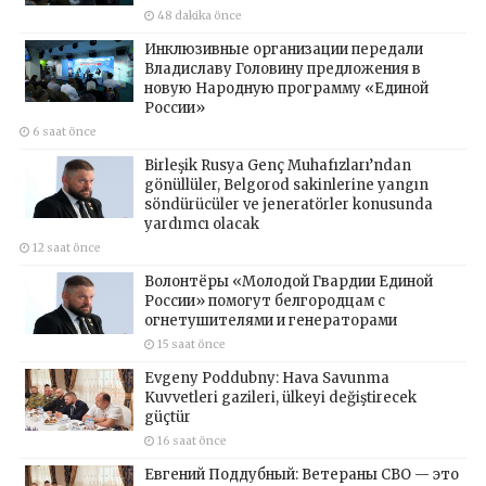
48 dakika önce
Инклюзивные организации передали
Владиславу Головину предложения в
новую Народную программу «Единой
России»
6 saat önce
Birleşik Rusya Genç Muhafızları’ndan
gönüllüler, Belgorod sakinlerine yangın
söndürücüler ve jeneratörler konusunda
yardımcı olacak
12 saat önce
Волонтёры «Молодой Гвардии Единой
России» помогут белгородцам с
огнетушителями и генераторами
15 saat önce
Evgeny Poddubny: Hava Savunma
Kuvvetleri gazileri, ülkeyi değiştirecek
güçtür
16 saat önce
Евгений Поддубный: Ветераны СВО — это