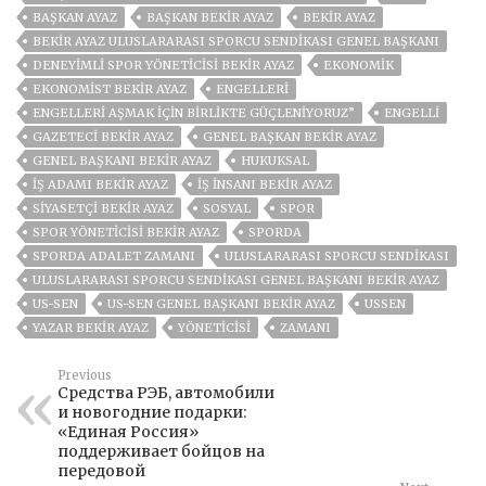
BAŞKAN AYAZ
BAŞKAN BEKIR AYAZ
BEKİR AYAZ
BEKIR AYAZ ULUSLARARASI SPORCU SENDIKASI GENEL BAŞKANI
DENEYIMLI SPOR YÖNETICISI BEKIR AYAZ
EKONOMİK
EKONOMIST BEKIR AYAZ
ENGELLERI
ENGELLERI AŞMAK İÇIN BIRLIKTE GÜÇLENIYORUZ”
ENGELLİ
GAZETECI BEKIR AYAZ
GENEL BAŞKAN BEKIR AYAZ
GENEL BAŞKANI BEKIR AYAZ
HUKUKSAL
IŞ ADAMI BEKIR AYAZ
IŞ INSANI BEKIR AYAZ
SIYASETÇI BEKIR AYAZ
SOSYAL
SPOR
SPOR YÖNETICISI BEKIR AYAZ
SPORDA
SPORDA ADALET ZAMANI
ULUSLARARASI SPORCU SENDIKASI
ULUSLARARASI SPORCU SENDIKASI GENEL BAŞKANI BEKIR AYAZ
US-SEN
US-SEN GENEL BAŞKANI BEKIR AYAZ
USSEN
YAZAR BEKIR AYAZ
YÖNETICISI
ZAMANI
Previous
Средства РЭБ, автомобили
и новогодние подарки:
«Единая Россия»
поддерживает бойцов на
передовой