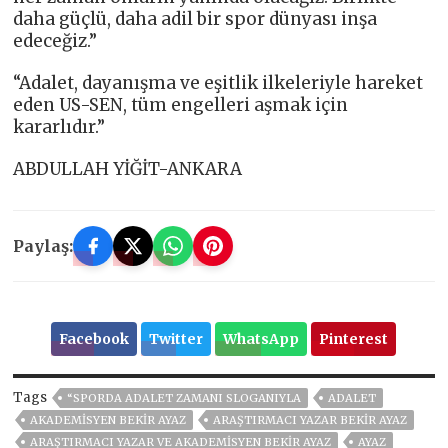
daha güçlü, daha adil bir spor dünyası inşa
edeceğiz.”
“Adalet, dayanışma ve eşitlik ilkeleriyle hareket
eden US-SEN, tüm engelleri aşmak için
kararlıdır.”
ABDULLAH YİĞİT-ANKARA
Paylaş:
Facebook
Twitter
WhatsApp
Pinterest
Tags
“SPORDA ADALET ZAMANI SLOGANIYLA
ADALET
AKADEMISYEN BEKIR AYAZ
ARAŞTIRMACI YAZAR BEKIR AYAZ
ARAŞTIRMACI YAZAR VE AKADEMISYEN BEKIR AYAZ
AYAZ