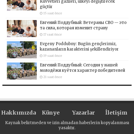
Kuvvetleri gazileri, ülkeyi değiştirecek
güçtür
15 saat önce
Евгений Поддубный: Ветераны СВО — это
та сила, которая изменит страну
17 saat önce
Evgeny Poddubny: Bugün gençlerimiz,
kazananların karakterini şekillendiriyor
19 saat önce
Евгений Поддубный: Сегодня у нашей
молодёжи куётся характер победителей
21 saat önce
Hakkımızda
Künye
Yazarlar
İletişim
Kaynak belirtmeden ve izin almadan haberlerin kopyalanması
yasaktır.