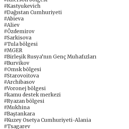
#Kastyukevich
#Dağıstan Cumhuriyeti
#Abieva
#Aliev
#Özdemirov
#Sarkisova
#Tula bölgesi
#MGER
#Birleşik Rusya’nın Genç Muhafızları
#Burvikov
#Omsk bölgesi
#Starovoitova
#Archibasov
#Voronej bölgesi
#kamu destek merkezi
#Ryazan bölgesi
#Mukhina
#Baştankara
#Kuzey Osetya Cumhuriyeti-Alania
#Tsagarev