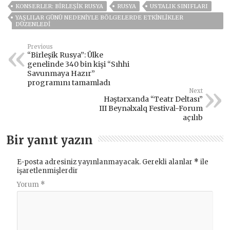
KONSERLER: BIRLEŞIK RUSYA
RUSYA
USTALIK SINIFLARI
YAŞLILAR GÜNÜ NEDENIYLE BÖLGELERDE ETKINLIKLER
DÜZENLEDI
Previous
“Birleşik Rusya”: Ülke
genelinde 340 bin kişi “Sıhhi
Savunmaya Hazır”
programını tamamladı
Next
Həştərxanda “Teatr Deltası”
III Beynəlxalq Festival-Forum
açılıb
Bir yanıt yazın
E-posta adresiniz yayınlanmayacak.
Gerekli alanlar
*
ile
işaretlenmişlerdir
Yorum
*