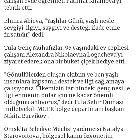
çalışan evde öğretmen Patimat Khalilova’yı
tebrik etti.
Elmira Abieva, “Yaşlılar Günü, yaşlı nesle
sevgiyi, ilgiyi, saygıyı ve desteği ifade etme
fırsatıdır” dedi.
Tula Genç Muhafızlar, 95 yaşındaki ev cephesi
çalışanı Alexandra Nikolaevna Logacheva’yı
ziyaret ederek ona bir buket çiçek hediye etti.
“Gönüllülerden oluşan ekibim ve ben yaşlı
insanlara kapsamlı destek ve ilgi sağlamaya
çalışıyoruz. Ülkemizin tarihindeki genç nesille
ilgilenmenin onlar için ne kadar önemli
olduğunu anlıyoruz,” dedi Tula Şehir Duması
milletvekili MGER bölge departmanı başkanı
Nikita Burvikov .
Omsk’ta Belediye Meclisi yardımcısı Natalya
Starovoitova , bölgesel kamu özyönetim