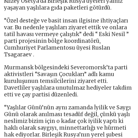
Kuzey Osetya’da Birleşik Rusya üyeleri yalnız
yaşayan yaşlılara gıda paketleri götürdü.
“Özel desteğe ve basit insan ilgisine ihtiyaçları
var. Bu nedenle yaşlıları ziyaret ettik ve onlara
tatil havası vermeye çalıştık” dedi “ Eski Nesil ”
parti projesinin bölge koordinatörü,
Cumhuriyet Parlamentosu üyesi Ruslan
Tsagaraev .
Murmansk bölgesindeki Severomorsk’ta parti
aktivistleri “Savaşın Çocukları” adlı kamu
kuruluşunun temsilcilerini ziyaret etti.
Davetliler yaşlılara unutulmaz hediyeler takdim
etti ve çay partisi düzenledi.
“Yaşlılar Günü’nün aynı zamanda İyilik ve Saygı
Günü olarak anılması tesadüf değil, çünkü yaşlı
neslimiz bizim için o kadar çok iyilik yaptı ki
haklı olarak saygıyı, minnettarlığı ve hürmeti
hak ediyorlar. Birleşik Rusya’nın yerel şubesi