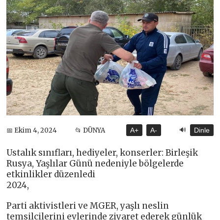
🔊
📅 Ekim 4, 2024
📂 DÜNYA
A+
A-
Dinle
Ustalık sınıfları, hediyeler, konserler: Birleşik
Rusya, Yaşlılar Günü nedeniyle bölgelerde
etkinlikler düzenledi
2024,
Parti aktivistleri ve MGER, yaşlı neslin
temsilcilerini evlerinde ziyaret ederek günlük