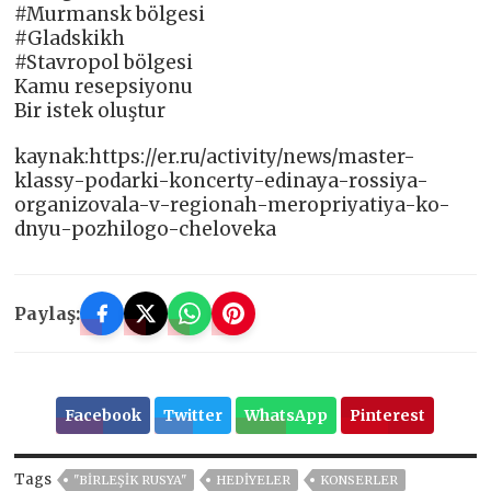
#Murmansk bölgesi
#Gladskikh
#Stavropol bölgesi
Kamu resepsiyonu
Bir istek oluştur
kaynak:https://er.ru/activity/news/master-
klassy-podarki-koncerty-edinaya-rossiya-
organizovala-v-regionah-meropriyatiya-ko-
dnyu-pozhilogo-cheloveka
Paylaş:
Facebook
Twitter
WhatsApp
Pinterest
Tags
"BIRLEŞIK RUSYA"
HEDIYELER
KONSERLER