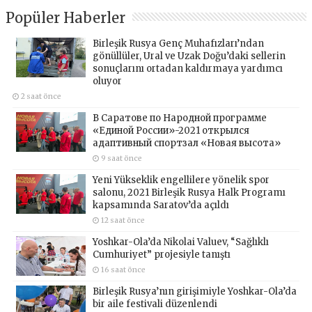
Popüler Haberler
Birleşik Rusya Genç Muhafızları’ndan
gönüllüler, Ural ve Uzak Doğu’daki sellerin
sonuçlarını ortadan kaldırmaya yardımcı
oluyor
2 saat önce
В Саратове по Народной программе
«Единой России»-2021 открылся
адаптивный спортзал «Новая высота»
9 saat önce
Yeni Yükseklik engellilere yönelik spor
salonu, 2021 Birleşik Rusya Halk Programı
kapsamında Saratov’da açıldı
12 saat önce
Yoshkar-Ola’da Nikolai Valuev, “Sağlıklı
Cumhuriyet” projesiyle tanıştı
16 saat önce
Birleşik Rusya’nın girişimiyle Yoshkar-Ola’da
bir aile festivali düzenlendi