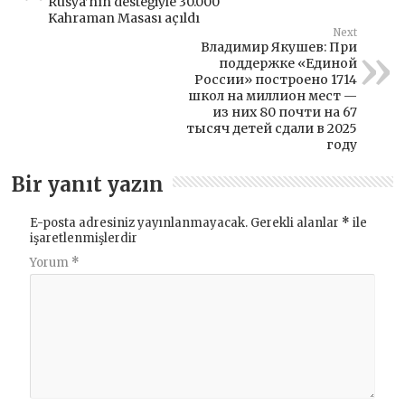
Rusya’nın desteğiyle 30.000
Kahraman Masası açıldı
Next
Владимир Якушев: При
поддержке «Единой
России» построено 1714
школ на миллион мест —
из них 80 почти на 67
тысяч детей сдали в 2025
году
Bir yanıt yazın
E-posta adresiniz yayınlanmayacak.
Gerekli alanlar
*
ile
işaretlenmişlerdir
Yorum
*