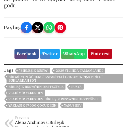
godu
Paylaş:
Facebook
Twitter
WhatsApp
Pinterest
Tags
"BIRLEŞIK RUSYA"
2025 YILINDA TAMAMLANDI
BIR MILYON ÖĞRENCI KAPASITELI 1.714 OKUL INŞA EDILDI;
BUNLARDAN 80'I
BIRLEŞIK RUSYA'NIN DESTEĞIYLE
RUSYA
VLADIMIR YAKUSHEV
VLADIMIR YAKUSHEV: BIRLEŞIK RUSYA'NIN DESTEĞIYLE
YAKLAŞIK 67.000 ÇOCUK IÇIN
YAKUSHEV
Previous
Alena Arshinova: Birleşik