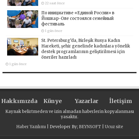
22 saat önce
По инициативе «Единой России» в
Йошкар-Оле состоялся семейный
фестиваль
1 gün önce
St. Petersburg’da, Birleşik Rusya Kadın
Hareketi, şehir genelinde kadınlara yönelik
destek programlarının geliştirilmesi için
öneriler hazırladı
1 gün önce
Hakkımızda
Künye
Yazarlar
İletişim
Kaynak belirtmeden ve izin almadan haberlerin kopyalanması
yasaktır.
Haber Yazılımı
| Developer By;
BEYNSOFT
|
Ucuz site