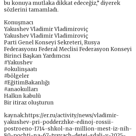
bu konuya mutlaka dikkat edeceğiz,” diyerek
sözlerini tamamladı.
Konuşmacı
Yakushev Vladimir Vladimiroviç
Yakushev Vladimir Vladimiroviç
Parti Genel Konseyi Sekreteri, Rusya
Federasyonu Federal Meclisi Federasyon Konseyi
Birinci Başkan Yardımcısı
#Yakushev
#okulinşaatı
#bölgeler
#EğitimBakanlığı
#anaokulları
Halkın kabulü
Bir itiraz oluşturun
kaynak:https://er.ru/activity/news/vladimir-
yakushev-pri-podderzhke-edinoj-rossii-
postroeno-1714-shkol-na-million-mest-iz-nih-
80-pochti-na-67-tysyach-detej-sdali-v-2025-