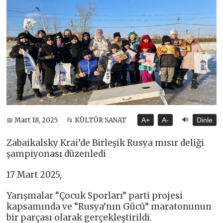
🔊
📅 Mart 18, 2025
📂 KÜLTÜR SANAT
A+
A-
Dinle
Zabaikalsky Krai’de Birleşik Rusya mısır deliği
şampiyonası düzenledi
17 Mart 2025,
Yarışmalar “Çocuk Sporları” parti projesi
kapsamında ve “Rusya’nın Gücü” maratonunun
bir parçası olarak gerçekleştirildi.