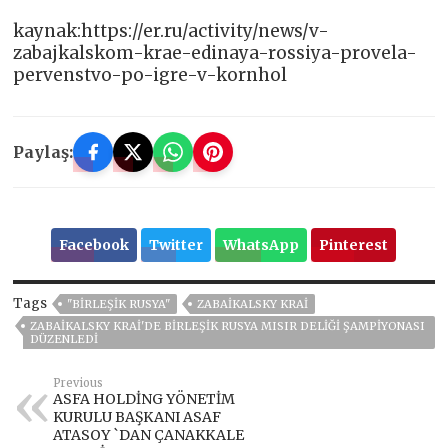
kaynak:https://er.ru/activity/news/v-
zabajkalskom-krae-edinaya-rossiya-provela-
pervenstvo-po-igre-v-kornhol
Paylaş:
Facebook
Twitter
WhatsApp
Pinterest
Tags
"BIRLEŞIK RUSYA"
ZABAIKALSKY KRAI
ZABAIKALSKY KRAI'DE BIRLEŞIK RUSYA MISIR DELIĞI ŞAMPIYONASI
DÜZENLEDI
Previous
ASFA HOLDİNG YÖNETİM
KURULU BAŞKANI ASAF
ATASOY `DAN ÇANAKKALE