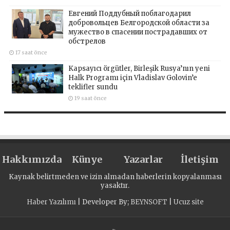
Евгений Поддубный поблагодарил
добровольцев Белгородской области за
мужество в спасении пострадавших от
обстрелов
17 saat önce
Kapsayıcı örgütler, Birleşik Rusya’nın yeni
Halk Programı için Vladislav Golovin’e
teklifler sundu
19 saat önce
Hakkımızda
Künye
Yazarlar
İletişim
Kaynak belirtmeden ve izin almadan haberlerin kopyalanması
yasaktır.
Haber Yazılımı
| Developer By;
BEYNSOFT
|
Ucuz site