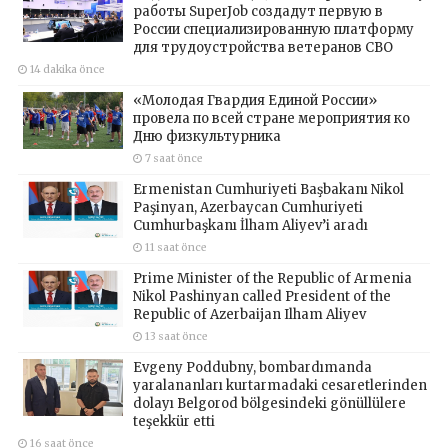
работы SuperJob создадут первую в
России специализированную платформу
для трудоустройства ветеранов СВО
14 dakika önce
«Молодая Гвардия Единой России»
провела по всей стране мероприятия ко
Дню физкультурника
7 saat önce
Ermenistan Cumhuriyeti Başbakanı Nikol
Paşinyan, Azerbaycan Cumhuriyeti
Cumhurbaşkanı İlham Aliyev’i aradı
11 saat önce
Prime Minister of the Republic of Armenia
Nikol Pashinyan called President of the
Republic of Azerbaijan Ilham Aliyev
13 saat önce
Evgeny Poddubny, bombardımanda
yaralananları kurtarmadaki cesaretlerinden
dolayı Belgorod bölgesindeki gönüllülere
teşekkür etti
16 saat önce