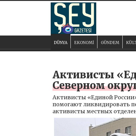
DÜNYA
EKONOMİ
GÜNDEM
KÜL
Активисты «Ед
Северном окру
Активисты «Единой России»
помогают ликвидировать по
активисты местных отделен