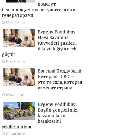
помогут
белгородцам с огнетушителями и
генераторами
12 saat önce
Evgeny Poddubny:
Hava Savunma
Kuvvetleri gazileri,
ülkeyi değiştirecek
güçtür
14 saat önce
Евгений Поддубный:
Ветераны СВО —
это та сила, которая
изменит страну
16 saat önce
Evgeny Poddubny:
Bugün gençlerimiz,
kazananların
karakterini
şekillendiriyor
17 saat önce