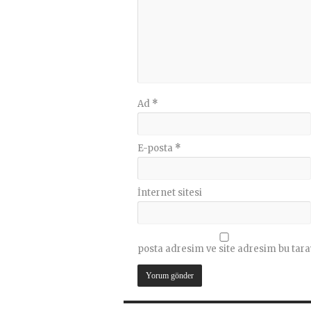
Ad
*
E-posta
*
İnternet sitesi
posta adresim ve site adresim bu tara