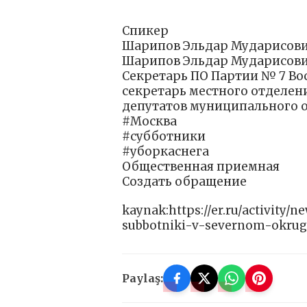
Спикер
Шарипов Эльдар Мударисов
Шарипов Эльдар Мударисов
Секретарь ПО Партии № 7 Во
секретарь местного отделени
депутатов муниципального о
#Москва
#субботники
#уборкаснега
Общественная приемная
Создать обращение
kaynak:https://er.ru/activity/n
subbotniki-v-severnom-okru
Paylaş: