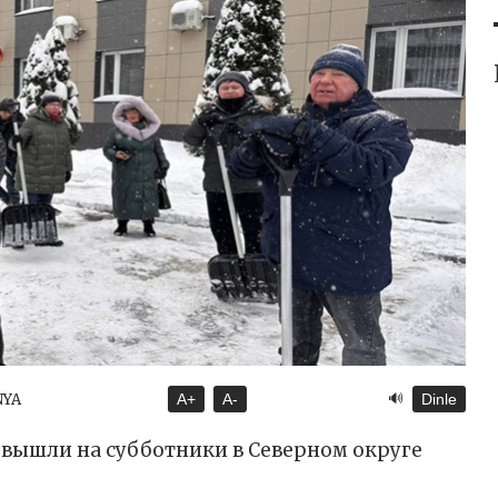
🔊
NYA
A+
A-
Dinle
вышли на субботники в Северном округе