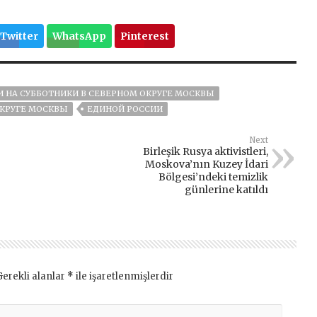
Twitter
WhatsApp
Pinterest
 НА СУББОТНИКИ В СЕВЕРНОМ ОКРУГЕ МОСКВЫ
ОКРУГЕ МОСКВЫ
ЕДИНОЙ РОССИИ
Next
Birleşik Rusya aktivistleri,
Moskova’nın Kuzey İdari
Bölgesi’ndeki temizlik
günlerine katıldı
Gerekli alanlar
*
ile işaretlenmişlerdir