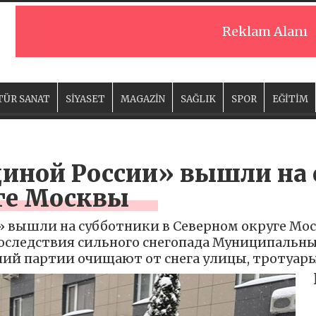
Reklam Alanı
TÜR SANAT
SİYASET
MAGAZİN
SAĞLIK
SPOR
EĞİTİM
иной России» вышли на 
ге Москвы
 вышли на субботники в Северном округе Мос
следствия сильного снегопада Муниципальн
ий партии очищают от снега улицы, тротуары