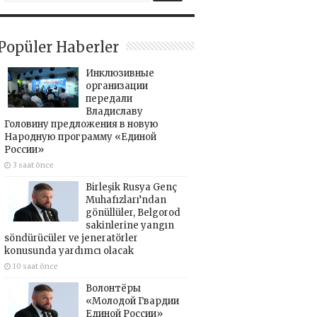
Popüler Haberler
Инклюзивные
организации
передали
Владиславу
Головину предложения в новую
Народную программу «Единой
России»
3 saat önce
Birleşik Rusya Genç
Muhafızları’ndan
gönüllüler, Belgorod
sakinlerine yangın
söndürücüler ve jeneratörler
konusunda yardımcı olacak
10 saat önce
Волонтёры
«Молодой Гвардии
Единой России»