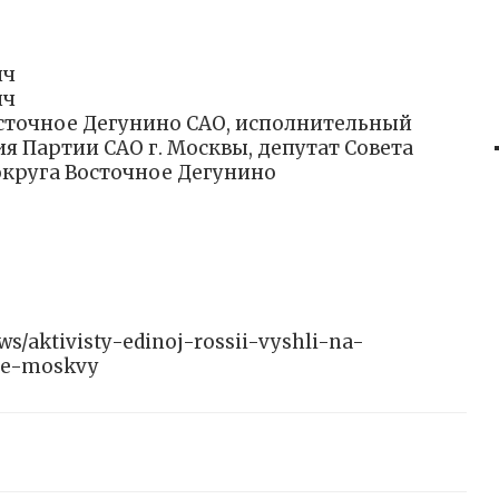
ич
ич
сточное Дегунино САО, исполнительный
я Партии САО г. Москвы, депутат Совета
круга Восточное Дегунино
ews/aktivisty-edinoj-rossii-vyshli-na-
ge-moskvy