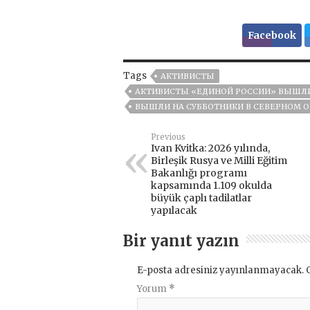
Facebook
Tags
АКТИВИСТЫ
АКТИВИСТЫ «ЕДИНОЙ РОССИИ» ВЫШЛИ
ВЫШЛИ НА СУББОТНИКИ В СЕВЕРНОМ 
Previous
Ivan Kvitka: 2026 yılında,
Birleşik Rusya ve Milli Eğitim
Bakanlığı programı
kapsamında 1.109 okulda
büyük çaplı tadilatlar
yapılacak
Bir yanıt yazın
E-posta adresiniz yayınlanmayacak.
Yorum
*